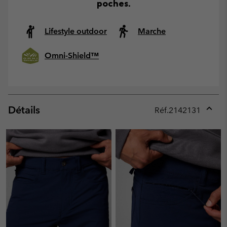
poches.
Lifestyle outdoor
Marche
Omni-Shield™
Détails
Réf.
2142131
Expan
or
collap
sectio