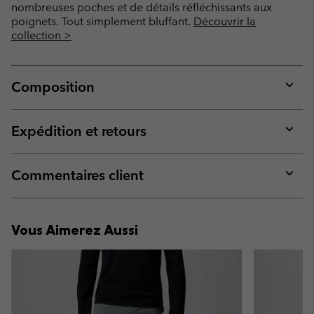
nombreuses poches et de détails réfléchissants aux
poignets. Tout simplement bluffant.
Découvrir la
collection >
Composition
Expan
or
collap
Expédition et retours
sectio
Expan
or
collap
Commentaires client
sectio
Expan
or
collap
Vous Aimerez Aussi
sectio