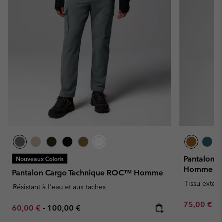
Pantalon S
Nouveaux Coloris
Homme
Pantalon Cargo Technique ROC™ Homme
Tissu exten
Résistant à l'eau et aux taches
Sale price:
Re
75,00 €
15
Minimum sale price:
Maximum price:
60,00 €
-
100,00 €