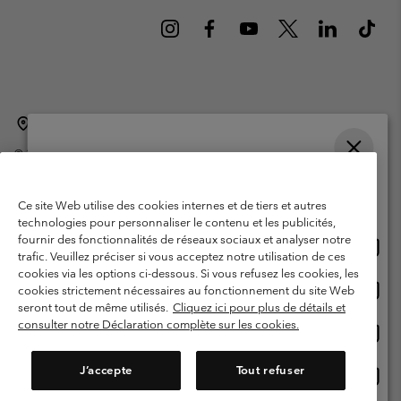
Belgique (français)
English ›
Nederlands ›
|
|
©
2026
Columbia Sportswear International Sarl. Avenue des Morgines, 12
1213 Petit-Lancy Switzerland. Tous droits réservés.
Veuillez choisir une langue
Conditions d'utilisation
Conditions Générales de Vente
Achats en ligne disponibles
Ce site Web utilise des cookies internes et de tiers et autres
Garanties Légales
Politique de confidentialité
technologies pour personnaliser le contenu et les publicités,
fournir des fonctionnalités de réseaux sociaux et analyser notre
Achat
United States
Conditions d'utilisation - Membres
trafic. Veuillez préciser si vous acceptez notre utilisation de ces
en
cookies via les options ci-dessous. Si vous refusez les cookies, les
Conditions D'utilisation - Contenu généré par l'utilisateur
Impressum
ligne
Achat
Belgium-English
cookies strictement nécessaires au fonctionnement du site Web
dispon
en
Cookies
seront tout de même utilisés.
Cliquez ici pour plus de détails et
ligne
consulter notre Déclaration complète sur les cookies.
Achat
Belgium-Français
dispon
en
Service client: Lun - sam de 9h à 13h et de 14h à 18h
(+)3278480783
ligne
J’accepte
Tout refuser
Achat
Belgium-Dutch
dispon
en