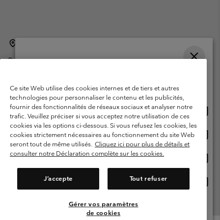
Belgique (français)
English ›
Nederlands ›
|
|
©
2026
Columbia Sportswear International Sarl. Avenue des Morgines, 12
1213 Petit-Lancy Switzerland. Tous droits réservés.
Veuillez choisir une langue
Conditions d'utilisation
Conditions Générales de Vente
Achats en ligne disponibles
Ce site Web utilise des cookies internes et de tiers et autres
Garanties Légales
Politique de confidentialité
technologies pour personnaliser le contenu et les publicités,
fournir des fonctionnalités de réseaux sociaux et analyser notre
Achat
United States
Conditions d'utilisation - Membres
trafic. Veuillez préciser si vous acceptez notre utilisation de ces
en
cookies via les options ci-dessous. Si vous refusez les cookies, les
Conditions D'utilisation - Contenu généré par l'utilisateur
Impressum
ligne
Achat
Belgium-English
cookies strictement nécessaires au fonctionnement du site Web
dispon
en
Cookies
seront tout de même utilisés.
Cliquez ici pour plus de détails et
ligne
consulter notre Déclaration complète sur les cookies.
Achat
Belgium-Français
dispon
en
Service client: Lun - sam de 9h à 13h et de 14h à 18h
(+)3278480783
ligne
J’accepte
Tout refuser
Achat
Belgium-Dutch
dispon
en
ligne
Gérer vos paramètres
Voir Tous Les Pays
dispon
de cookies