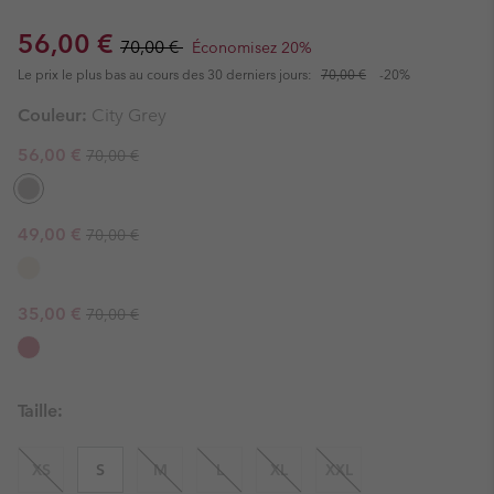
Sale price:
Regular price:
56,00 €
70,00 €
Économisez 20%
Le prix le plus bas au cours des 30 derniers jours:
70,00 €
-20%
Couleur:
City Grey
Regular price:
Sale price:
56,00 €
70,00 €
Regular price:
Sale price:
49,00 €
70,00 €
Regular price:
Sale price:
35,00 €
70,00 €
Taille:
XS
S
M
L
XL
XXL