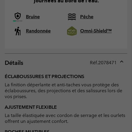
journées au bord de l’eau.
Bruine
Pêche
Randonnée
Omni-Shield™
Détails
Réf.
2078471
Expan
or
ÉCLABOUSSURES ET PROJECTIONS
collap
La finition déperlante et anti-taches vous protège des
sectio
éclaboussures, des projections et des salissures lors de
vos prises.
AJUSTEMENT FLEXIBLE
La taille élastiquée avec cordon de serrage et les ourlets
offrent un ajustement confort.
POCHES MULTIPLES