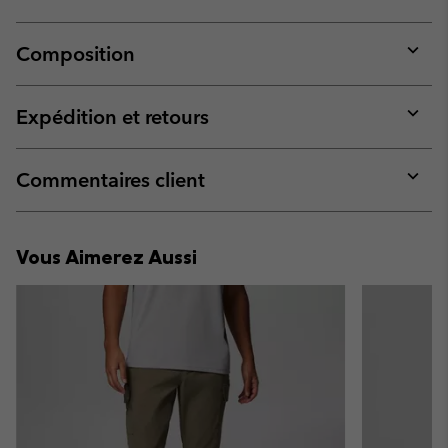
Composition
Expan
or
collap
Expédition et retours
sectio
Expan
or
collap
Commentaires client
sectio
Expan
or
collap
Vous Aimerez Aussi
sectio