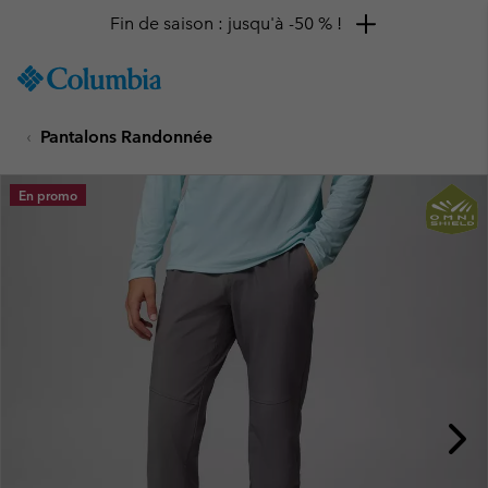
Fin de saison : jusqu'à -50 % !
SKIP
Columbia
TO
Sportswear
CONTENT
Pantalons Randonnée
SKIP
TO
MAIN
En promo
NAV
SKIP
TO
SEARCH