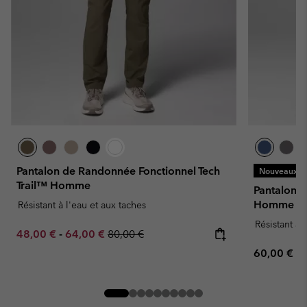
Pantalon de Randonnée Fonctionnel Tech
Nouveaux Co
Trail™ Homme
Pantalon 
Homme
Résistant à l'eau et aux taches
Résistant à 
Minimum sale price:
Maximum sale price:
Regular price:
48,00 €
-
64,00 €
80,00 €
Regular pr
60,00 €