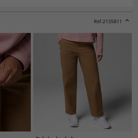
Réf.
2135811
Expan
or
collap
sectio