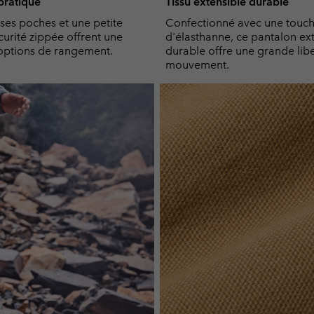
ratique
Tissu extensible durable
es poches et une petite
Confectionné avec une touc
urité zippée offrent une
d'élasthanne, ce pantalon ext
options de rangement.
durable offre une grande lib
mouvement.