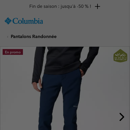
Fin de saison : jusqu'à -50 % !
SKIP
Columbia
TO
Sportswear
CONTENT
Pantalons Randonnée
SKIP
TO
MAIN
En promo
NAV
SKIP
TO
SEARCH