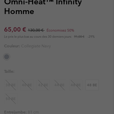
Omni-Heat™ Infinity
Homme
Sale price:
Regular price:
65,00 €
130,00 €
Économisez 50%
Le prix le plus bas au cours des 30 derniers jours:
91,00 €
-29%
Couleur:
Collegiate Navy
Taille:
38 BE
40 BE
42 BE
44 BE
46 BE
48 BE
50 BE
Entrejambe:
81 cm