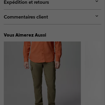
collap
Expédition et retours
sectio
Expan
or
collap
Commentaires client
sectio
Expan
or
collap
Vous Aimerez Aussi
sectio