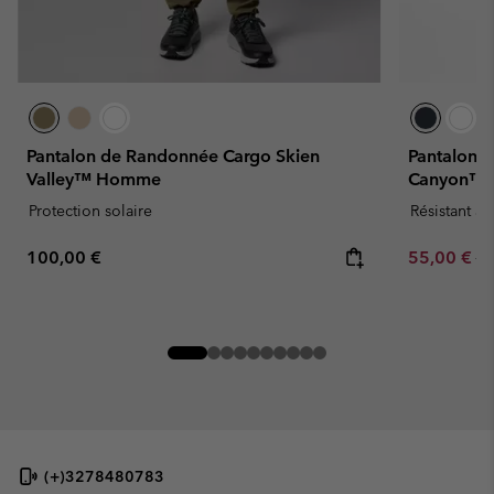
Pantalon de Randonnée Cargo Skien
Pantalon d
Valley™ Homme
Canyon™
Protection solaire
Résistant à 
Regular price:
Sale price:
Re
100,00 €
55,00 €
11
(+)3278480783