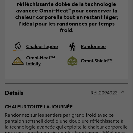
réfléchissante dotée de la technologie
avancée Omni-Heat™ pour conserver la
chaleur corporelle tout en restant léger,
l’idéal pour les randonnées par temps
froid.
Chaleur légère
Randonnée
Omni-Heat™
Omni-Shield™
Infinity
Détails
Réf.
2094923
Expan
or
CHALEUR TOUTE LA JOURNÉE
collap
Randonnez sur les sentiers par grand froid avec ce
sectio
pantalon softshell doté d’une doublure réfléchissante à
la technologie avancée qui exploite la chaleur corporelle
pour vous garder au chaud plus longtemps, l’idéal pour