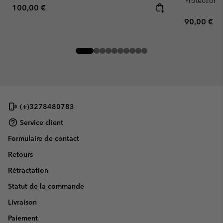
Protection s
Regular price:
100,00 €
Regular pr
90,00 €
(+)3278480783
Service client
Formulaire de contact
Retours
Rétractation
Statut de la commande
Livraison
Paiement