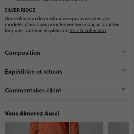
SILVER RIDGE
Une collection de randonnée éprouvée avec des
modèles classiques pour les sentiers conçus pour les
longues journées en plein air.
Voir la collection
Composition
Expan
or
collap
Expédition et retours
sectio
Expan
or
collap
Commentaires client
sectio
Expan
or
collap
Vous Aimerez Aussi
sectio