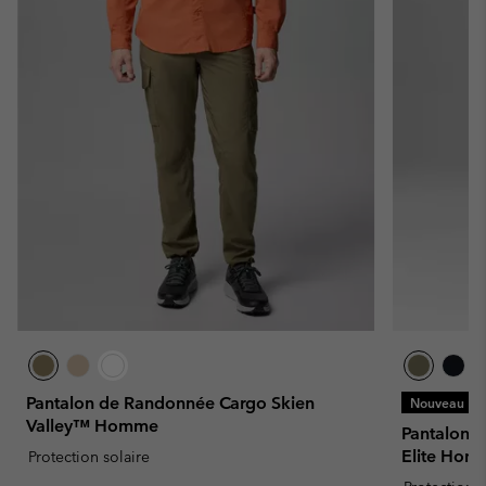
Pantalon de Randonnée Cargo Skien
Nouveau
Valley™ Homme
Pantalon 
Elite Hom
Protection solaire