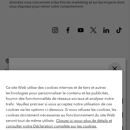
données vous concernant à des fins de marketing et sur les moyens dont
vous disposez pour retirer votre consentement.
Belgique (français)
English ›
Nederlands ›
|
|
©
2026
Columbia Sportswear International Sarl. Avenue des Morgines, 12
1213 Petit-Lancy Switzerland. Tous droits réservés.
Veuillez choisir une langue
Conditions d'utilisation
Conditions Générales de Vente
Achats en ligne disponibles
Ce site Web utilise des cookies internes et de tiers et autres
Garanties Légales
Politique de confidentialité
technologies pour personnaliser le contenu et les publicités,
fournir des fonctionnalités de réseaux sociaux et analyser notre
Achat
United States
Conditions d'utilisation - Membres
trafic. Veuillez préciser si vous acceptez notre utilisation de ces
en
cookies via les options ci-dessous. Si vous refusez les cookies, les
Conditions D'utilisation - Contenu généré par l'utilisateur
Impressum
ligne
Achat
Belgium-English
cookies strictement nécessaires au fonctionnement du site Web
dispon
en
Cookies
seront tout de même utilisés.
Cliquez ici pour plus de détails et
ligne
consulter notre Déclaration complète sur les cookies.
Achat
Belgium-Français