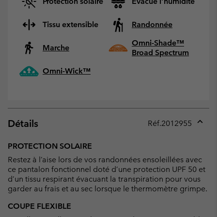
Protection solaire
Evacue l'humidité
Tissu extensible
Randonnée
Omni-Shade™
Marche
Broad Spectrum
Omni-Wick™
Détails
Réf.
2012955
Expan
or
PROTECTION SOLAIRE
collap
Restez à l’aise lors de vos randonnées ensoleillées avec
sectio
ce pantalon fonctionnel doté d’une protection UPF 50 et
d’un tissu respirant évacuant la transpiration pour vous
garder au frais et au sec lorsque le thermomètre grimpe.
COUPE FLEXIBLE