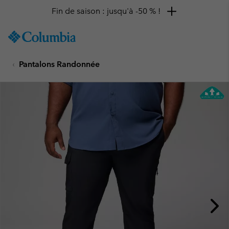
Fin de saison : jusqu'à -50 % !
SKIP
Columbia
TO
Sportswear
CONTENT
Pantalons Randonnée
SKIP
TO
MAIN
NAV
SKIP
TO
SEARCH