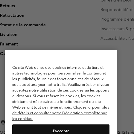
Retours
Responsabilité d'
Rétractation
Programme d’entr
Statut de la commande
Investisseurs & p
Livraison
Accessibilité : 
Paiement
Questions fréquentes
Ce site Web utilise des cookies internes et de tiers et
autres technologies pour personnaliser le contenu et
les publicités, fournir des fonctionnalités de réseaux
sociaux et analyser notre trafic. Veuillez préciser si vous
acceptez notre utilisation de ces cookies via les options
ci-dessous. Si vous refusez les cookies, les cookies
strictement nécessaires au fonctionnement du site
Web seront tout de même utilisés.
Cliquez ici pour plus
de détails et consulter notre Déclaration complète sur
les cookies.
Belgique (français)
English ›
Nederlands ›
|
|
J’accepte
©
2026
Columbia Sportswear International Sarl. Avenue des Morgines, 12 1213 Peti