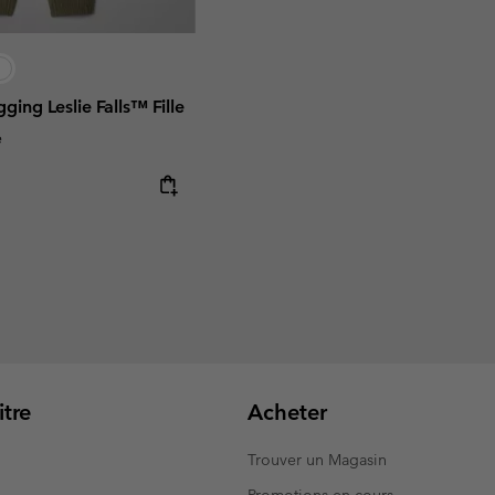
ging Leslie Falls™ Fille
e
tre
Acheter
Trouver un Magasin
Promotions en cours