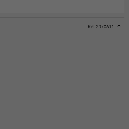
Réf.
2070611
Expan
or
collap
sectio