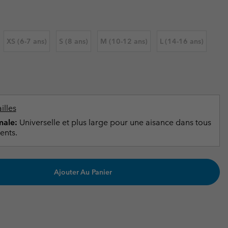
ours de cou
ours de cou
Guide Des Articles Imperméables
Guide Des Articles Imperméables
i & d'hiver
i & d'Hiver
XS (6-7 ans)
S (8 ans)
M (10-12 ans)
L (14-16 ans)
 grandes tailles
articles femme
articles homme
illes
ale:
Universelle et plus large pour une aisance dans tous
ents.
Ajouter Au Panier