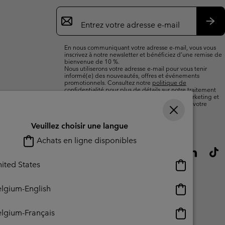
Inscription
par
e-
S’a
mail
En nous communiquant votre adresse e-mail, vous vous
inscrivez à notre newsletter et bénéficiez d’une remise de
bienvenue de 10 %.
Nous utiliserons votre adresse e-mail pour vous tenir
informé(e) des nouveautés, offres et événements
promotionnels. Consultez notre
politique de
confidentialité
pour plus de détails sur notre traitement
des données vous concernant à des fins de marketing et
sur les moyens dont vous disposez pour retirer votre
consentement.
Veuillez choisir une langue
Achats en ligne disponibles
Achats
ited States
en
ligne
Achats
lgium-English
disponibles
en
ligne
Achats
lgium-Français
disponibles
en