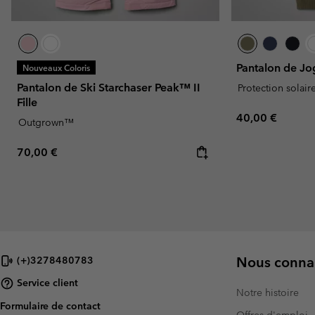
Pantalon de Jog
Nouveaux Coloris
Pantalon de Ski Starchaser Peak™ II
Protection solair
Fille
Regular price:
40,00 €
Outgrown™
Regular price:
70,00 €
Nous connai
(+)3278480783
Service client
Notre histoire
Formulaire de contact
Offres d'emploi