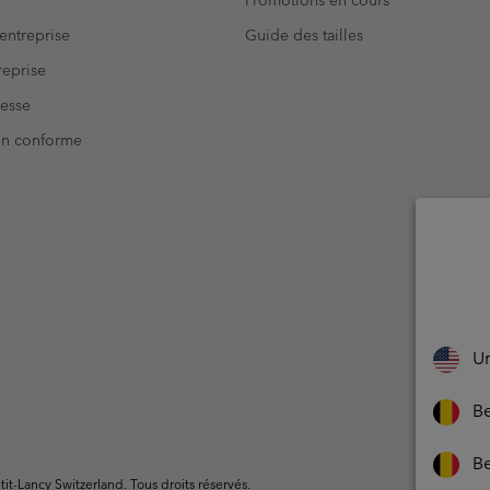
entreprise
Guide des tailles
eprise
resse
Non conforme
Un
Be
Be
t-Lancy Switzerland. Tous droits réservés.