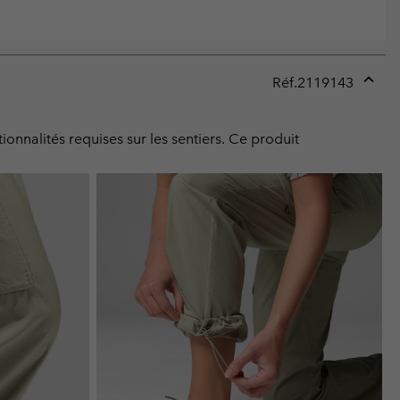
Réf.
2119143
Expan
or
collap
onnalités requises sur les sentiers. Ce produit
sectio