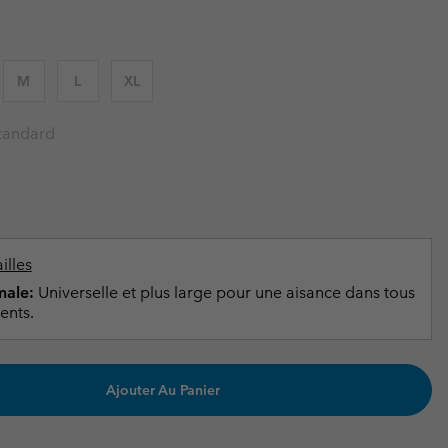
ours de cou
ours de cou
Guide Des Articles Imperméables
Guide Des Articles Imperméables
i & d'hiver
i & d'Hiver
M
L
XL
 grandes tailles
articles femme
articles homme
tandard
illes
ale:
Universelle et plus large pour une aisance dans tous
ents.
Ajouter Au Panier