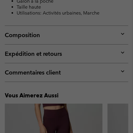
Galon à la poche
Taille haute
Utilisations: Activités urbaines, Marche
Composition
Expan
or
collap
Expédition et retours
sectio
Expan
or
collap
Commentaires client
sectio
Expan
or
collap
Vous Aimerez Aussi
sectio