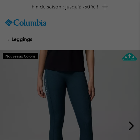
Fin de saison : jusqu'à -50 % !
SKIP
Columbia
TO
Sportswear
CONTENT
Leggings
SKIP
TO
MAIN
Nouveaux Coloris
NAV
SKIP
TO
SEARCH