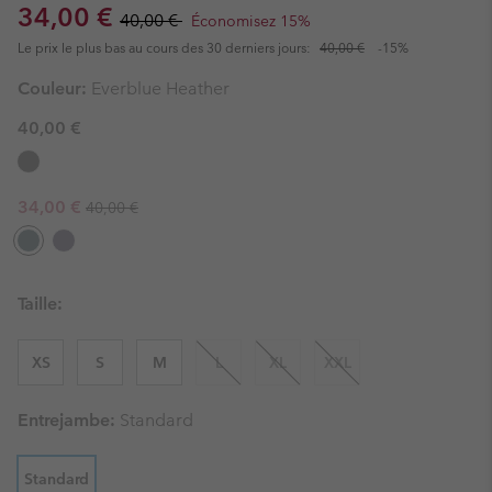
Sale price:
Regular price:
34,00 €
40,00 €
Économisez 15%
Le prix le plus bas au cours des 30 derniers jours:
40,00 €
-15%
Couleur:
Everblue Heather
40,00 €
Regular price:
Sale price:
34,00 €
40,00 €
Taille:
XS
S
M
L
XL
XXL
Entrejambe:
Standard
Standard