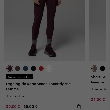
Short Leg
Nouveaux Coloris
Femme
Legging de Randonnée Loneridge™
Femme
Tissu exten
Tissu extensible
Minimum sa
31,00 €
-
Minimum sale price:
Maximum price:
39,00 €
-
65,00 €