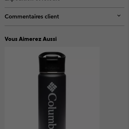
sectio
Expan
or
collap
Commentaires client
sectio
Expan
or
collap
Vous Aimerez Aussi
sectio