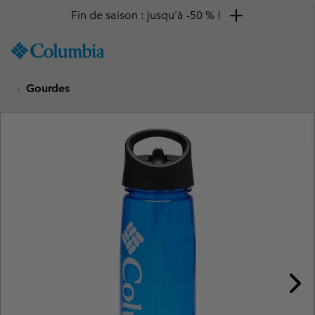
Fin de saison : jusqu'à -50 % !
SKIP
Columbia
TO
Sportswear
CONTENT
Gourdes
SKIP
TO
MAIN
NAV
SKIP
TO
SEARCH