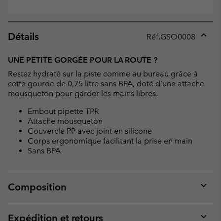
Détails
Réf.
GSO0008
Expan
or
UNE PETITE GORGÉE POUR LA ROUTE ?
collap
Restez hydraté sur la piste comme au bureau grâce à
sectio
cette gourde de 0,75 litre sans BPA, doté d'une attache
mousqueton pour garder les mains libres.
Embout pipette TPR
Attache mousqueton
Couvercle PP avec joint en silicone
Corps ergonomique facilitant la prise en main
Sans BPA
Composition
Expan
or
collap
Expédition et retours