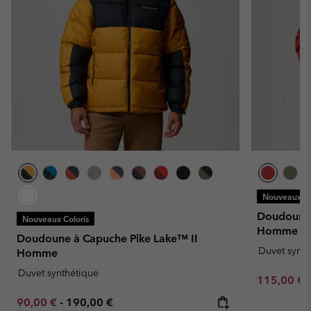
Nouveaux Co
Doudoune
Nouveaux Coloris
Homme
Doudoune à Capuche Pike Lake™ II
Duvet synth
Homme
Duvet synthétique
Minimum sa
115,00 €
Minimum sale price:
Maximum price:
90,00 €
-
190,00 €