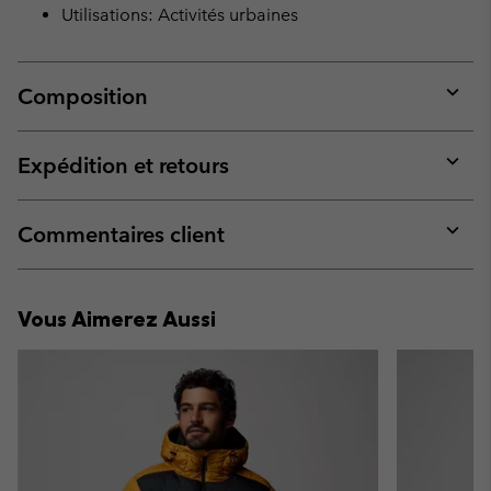
Utilisations: Activités urbaines
Composition
Expan
or
collap
Expédition et retours
sectio
Expan
or
collap
Commentaires client
sectio
Expan
or
collap
Vous Aimerez Aussi
sectio