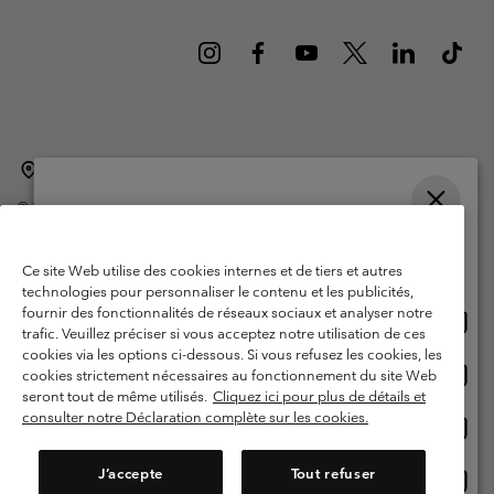
Belgique (français)
English ›
Nederlands ›
|
|
©
2026
Columbia Sportswear International Sarl. Avenue des Morgines, 12
1213 Petit-Lancy Switzerland. Tous droits réservés.
Veuillez choisir une langue
Conditions d'utilisation
Conditions Générales de Vente
Achats en ligne disponibles
Ce site Web utilise des cookies internes et de tiers et autres
Garanties Légales
Politique de confidentialité
technologies pour personnaliser le contenu et les publicités,
fournir des fonctionnalités de réseaux sociaux et analyser notre
Achat
United States
Conditions d'utilisation - Membres
trafic. Veuillez préciser si vous acceptez notre utilisation de ces
en
cookies via les options ci-dessous. Si vous refusez les cookies, les
Conditions D'utilisation - Contenu généré par l'utilisateur
Impressum
ligne
Achat
Belgium-English
cookies strictement nécessaires au fonctionnement du site Web
dispon
en
Cookies
seront tout de même utilisés.
Cliquez ici pour plus de détails et
ligne
consulter notre Déclaration complète sur les cookies.
Achat
Belgium-Français
dispon
en
Service client: Lun - sam de 9h à 13h et de 14h à 18h
(+)3278480783
ligne
J’accepte
Tout refuser
Achat
Belgium-Dutch
dispon