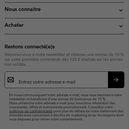
Nous connaitre
Acheter
Restons connecté(e)s
Abonnez-vous à notre newsletter et obtenez une remise de 10 %
sur votre première commande dès 120 € d’achats sur les articles
non soldés.
Inscription
par
e-
S’abo
mail
En nous communiquant votre adresse e-mail, vous vous inscrivez à notre
newsletter et bénéficiez d’une remise de bienvenue de 10 %.
Nous utiliserons votre adresse e-mail pour vous tenir informé(e) des
nouveautés, offres et événements promotionnels. Consultez notre
politique de confidentialité
pour plus de détails sur notre traitement des
données vous concernant à des fins de marketing et sur les moyens dont
vous disposez pour retirer votre consentement.