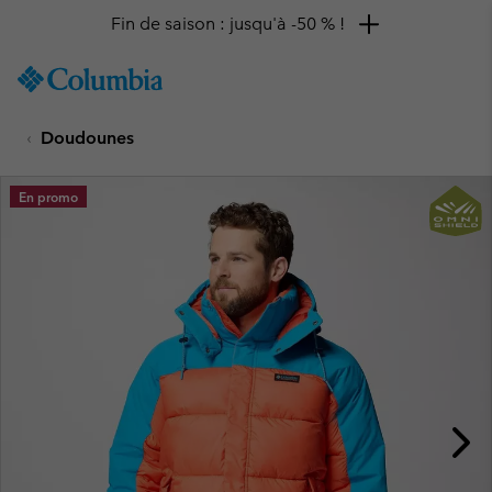
Fin de saison : jusqu'à -50 % !
SKIP
Columbia
TO
Sportswear
CONTENT
Doudounes
SKIP
TO
MAIN
En promo
NAV
SKIP
TO
SEARCH