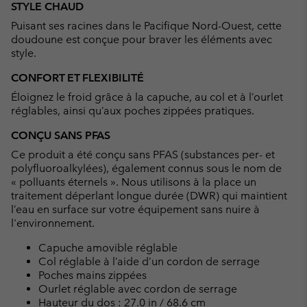
STYLE CHAUD
collap
Puisant ses racines dans le Pacifique Nord-Ouest, cette
sectio
doudoune est conçue pour braver les éléments avec
style.
CONFORT ET FLEXIBILITÉ
Éloignez le froid grâce à la capuche, au col et à l’ourlet
réglables, ainsi qu’aux poches zippées pratiques.
CONÇU SANS PFAS
Ce produit a été conçu sans PFAS (substances per- et
polyfluoroalkylées), également connus sous le nom de
« polluants éternels ». Nous utilisons à la place un
traitement déperlant longue durée (DWR) qui maintient
l’eau en surface sur votre équipement sans nuire à
l'environnement.
Capuche amovible réglable
Col réglable à l’aide d’un cordon de serrage
Poches mains zippées
Ourlet réglable avec cordon de serrage
Hauteur du dos : 27.0 in / 68.6 cm