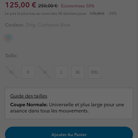
Sale price:
Regular price:
125,00 €
250,00 €
Économisez 50%
Le prix le plus bas au cours des 30 derniers jours:
175,00 €
-29%
Couleur:
Zing, Compass Blue
Taille:
XS
S
M
L
XL
XXL
Guide des tailles
Coupe Normale:
Universelle et plus large pour une
aisance dans tous les mouvements.
Ajouter Au Panier