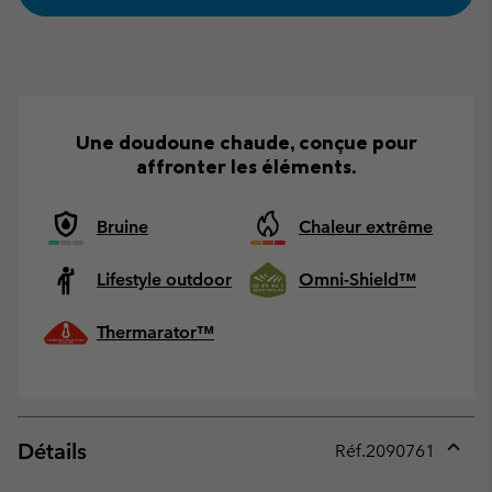
Une doudoune chaude, conçue pour
affronter les éléments.
Bruine
Chaleur extrême
Lifestyle outdoor
Omni-Shield™
Thermarator™
Détails
Réf.
2090761
Expan
or