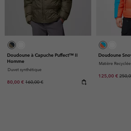
Doudoune à Capuche Puffect™ II
Doudoune Sno
Homme
Matière Recyclée
Duvet synthétique
Sale price:
Regul
125,00 €
250,0
Sale price:
Regular price:
80,00 €
160,00 €