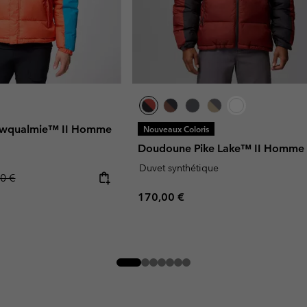
wqualmie™ II Homme
Nouveaux Coloris
Doudoune Pike Lake™ II Homme
Duvet synthétique
ar price:
0 €
Regular price:
170,00 €