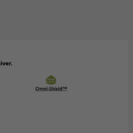
iver.
Omni-Shield™