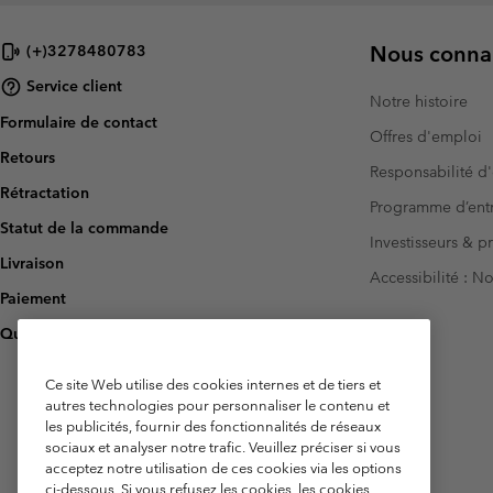
Nous connai
(+)3278480783
Service client
Notre histoire
Formulaire de contact
Offres d'emploi
Retours
Responsabilité d'
Rétractation
Programme d’entr
Statut de la commande
Investisseurs & p
Livraison
Accessibilité : 
Paiement
Questions fréquentes
Ce site Web utilise des cookies internes et de tiers et
autres technologies pour personnaliser le contenu et
les publicités, fournir des fonctionnalités de réseaux
sociaux et analyser notre trafic. Veuillez préciser si vous
acceptez notre utilisation de ces cookies via les options
ci-dessous. Si vous refusez les cookies, les cookies