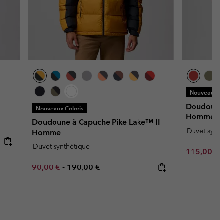
Nouveaux C
Doudoun
Nouveaux Coloris
Homme
Doudoune à Capuche Pike Lake™ II
Duvet syn
Homme
Duvet synthétique
Minimum s
115,00 
Minimum sale price:
Maximum price:
90,00 €
-
190,00 €