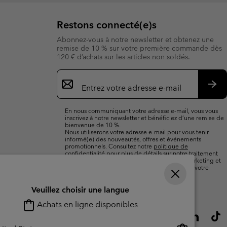
Restons connecté(e)s
Abonnez-vous à notre newsletter et obtenez une
remise de 10 % sur votre première commande dès
120 € d’achats sur les articles non soldés.
Inscription
par
e-
S’a
mail
En nous communiquant votre adresse e-mail, vous vous
inscrivez à notre newsletter et bénéficiez d’une remise de
bienvenue de 10 %.
Nous utiliserons votre adresse e-mail pour vous tenir
informé(e) des nouveautés, offres et événements
promotionnels. Consultez notre
politique de
confidentialité
pour plus de détails sur notre traitement
des données vous concernant à des fins de marketing et
sur les moyens dont vous disposez pour retirer votre
consentement.
Veuillez choisir une langue
Achats en ligne disponibles