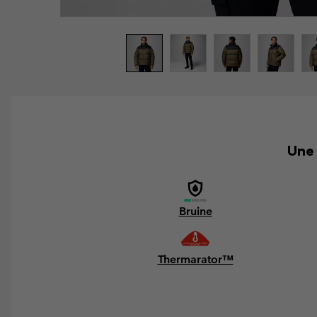
Une 
Bruine
Thermarator™