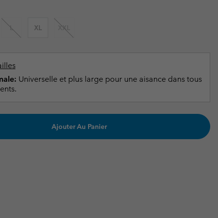
ours de cou
ours de cou
Guide Des Articles Imperméables
Guide Des Articles Imperméables
i & d'hiver
i & d'Hiver
L
XL
XXL
 grandes tailles
articles femme
articles homme
illes
ale:
Universelle et plus large pour une aisance dans tous
ents.
Ajouter Au Panier