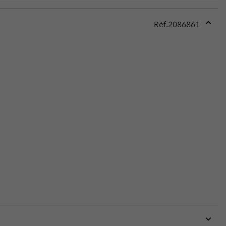
Réf.
2086861
Expan
or
collap
sectio