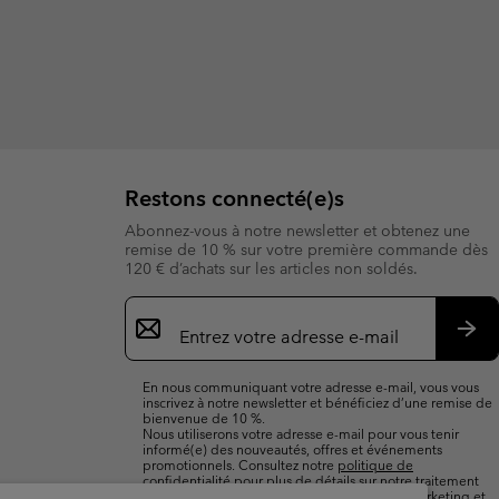
Restons connecté(e)s
Abonnez-vous à notre newsletter et obtenez une
remise de 10 % sur votre première commande dès
120 € d’achats sur les articles non soldés.
Inscription
par
e-
S’a
mail
En nous communiquant votre adresse e-mail, vous vous
inscrivez à notre newsletter et bénéficiez d’une remise de
bienvenue de 10 %.
Nous utiliserons votre adresse e-mail pour vous tenir
informé(e) des nouveautés, offres et événements
promotionnels. Consultez notre
politique de
confidentialité
pour plus de détails sur notre traitement
des données vous concernant à des fins de marketing et