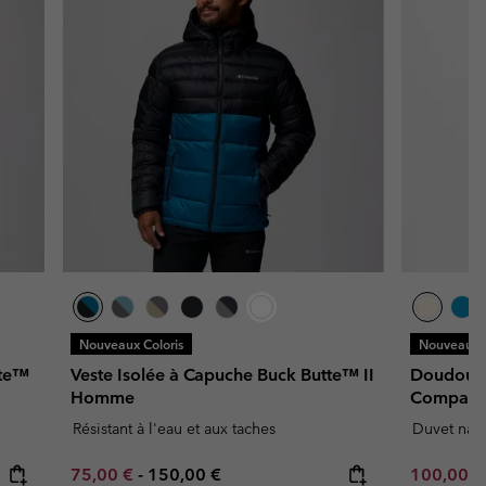
Nouveaux Coloris
Nouveaux C
ite™
Veste Isolée à Capuche Buck Butte™ II
Doudoune
Homme
Compact
Résistant à l'eau et aux taches
Duvet natu
Minimum sale price:
Maximum price:
Minimum s
75,00 €
-
150,00 €
100,00 