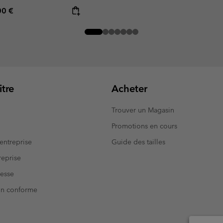
rice:
mum price:
00 €
tre
Acheter
Trouver un Magasin
Promotions en cours
entreprise
Guide des tailles
eprise
resse
Non conforme