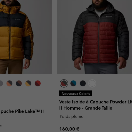
Nouveaux Coloris
Veste Isolée à Capuche Powder L
II Homme - Grande Taille
puche Pike Lake™ II
Poids plume
e
Regular price:
160,00 €