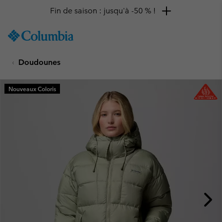
Fin de saison : jusqu'à -50 % !
SKIP
Columbia
TO
Sportswear
CONTENT
Doudounes
SKIP
TO
MAIN
Nouveaux Coloris
NAV
SKIP
TO
SEARCH