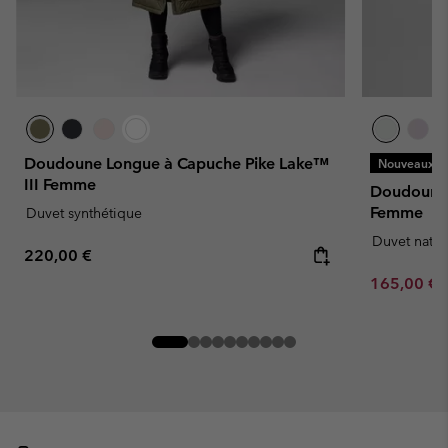
Doudoune Longue à Capuche Pike Lake™
Nouveaux Co
III Femme
Doudoune 
Femme
Duvet synthétique
Duvet natur
Regular price:
220,00 €
Minimum sa
165,00 €