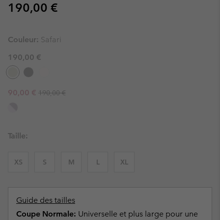
Regular price:
190,00 €
Couleur:
Safari
190,00 €
Regular price:
Sale price:
90,00 €
190,00 €
Taille:
XS
S
M
L
XL
Guide des tailles
Coupe Normale:
Universelle et plus large pour une