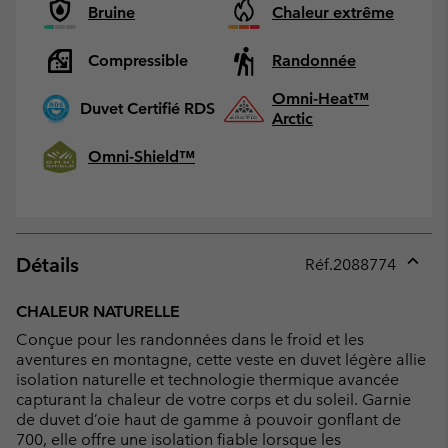
Bruine
Chaleur extrême
Compressible
Randonnée
Omni-Heat™
Duvet Certifié RDS
Arctic
Omni-Shield™
Détails
Réf.
2088774
Expan
or
CHALEUR NATURELLE
collap
Conçue pour les randonnées dans le froid et les
sectio
aventures en montagne, cette veste en duvet légère allie
isolation naturelle et technologie thermique avancée
capturant la chaleur de votre corps et du soleil. Garnie
de duvet d’oie haut de gamme à pouvoir gonflant de
700, elle offre une isolation fiable lorsque les