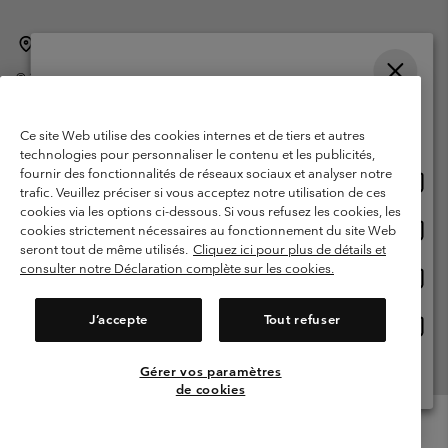
Belgique (français)
English ›
Nederlands ›
|
|
©
2026
Columbia Sportswear International Sarl. Avenue des Morgines, 12
1213 Petit-Lancy Switzerland. Tous droits réservés.
Veuillez choisir une langue
Conditions d'utilisation
Conditions Générales de Vente
Achats en ligne disponibles
Ce site Web utilise des cookies internes et de tiers et autres
Garanties Légales
Politique de confidentialité
technologies pour personnaliser le contenu et les publicités,
fournir des fonctionnalités de réseaux sociaux et analyser notre
Achat
United States
Conditions d'utilisation - Membres
trafic. Veuillez préciser si vous acceptez notre utilisation de ces
en
cookies via les options ci-dessous. Si vous refusez les cookies, les
Conditions D'utilisation - Contenu généré par l'utilisateur
Impressum
ligne
Achat
Belgium-English
cookies strictement nécessaires au fonctionnement du site Web
dispon
en
Cookies
seront tout de même utilisés.
Cliquez ici pour plus de détails et
ligne
consulter notre Déclaration complète sur les cookies.
Achat
Belgium-Français
dispon
en
Service client: Lun - sam de 9h à 13h et de 14h à 18h
(+)3278480783
ligne
J’accepte
Tout refuser
Achat
Belgium-Dutch
dispon
en
ligne
Gérer vos paramètres
Voir Tous Les Pays
dispon
de cookies
Menu
Rechercher
Connexion
Mini