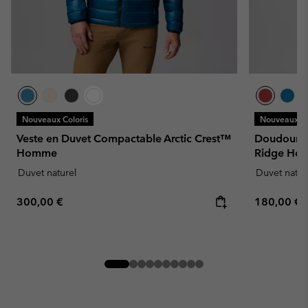
Nouveaux Coloris
Nouveaux Co
Veste en Duvet Compactable Arctic Crest™
Doudoune 
Homme
Ridge Ho
Duvet naturel
Duvet natur
Regular price:
Regular pr
300,00 €
180,00 €