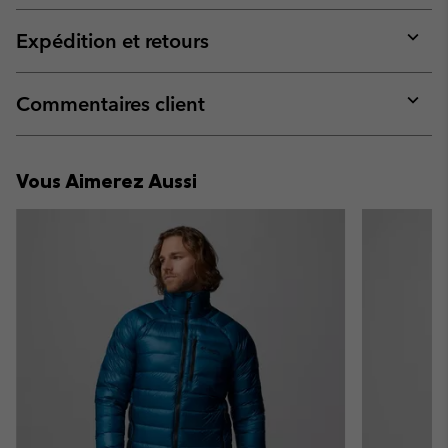
or
collap
Expédition et retours
sectio
Expan
or
collap
Commentaires client
sectio
Expan
or
collap
Vous Aimerez Aussi
sectio