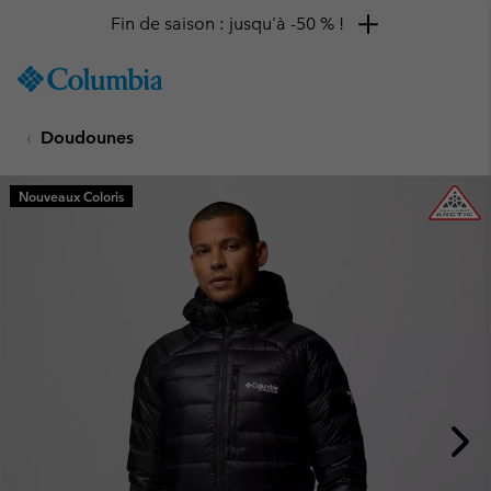
Fin de saison : jusqu'à -50 % !
SKIP
Columbia
TO
Sportswear
CONTENT
Doudounes
SKIP
TO
MAIN
Nouveaux Coloris
NAV
SKIP
TO
SEARCH