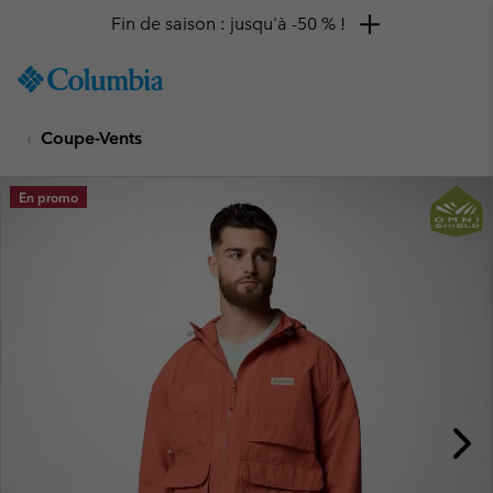
Fin de saison : jusqu'à -50 % !
SKIP
Columbia
TO
Sportswear
CONTENT
Coupe-Vents
SKIP
TO
MAIN
En promo
NAV
SKIP
TO
SEARCH