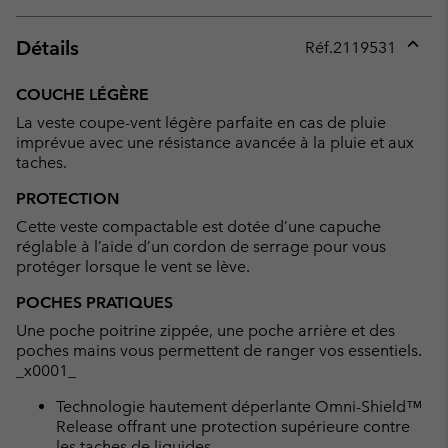
Détails
Réf.
2119531
Expan
or
COUCHE LÉGÈRE
collap
La veste coupe-vent légère parfaite en cas de pluie
sectio
imprévue avec une résistance avancée à la pluie et aux
taches.
PROTECTION
Cette veste compactable est dotée d’une capuche
réglable à l’aide d’un cordon de serrage pour vous
protéger lorsque le vent se lève.
POCHES PRATIQUES
Une poche poitrine zippée, une poche arrière et des
poches mains vous permettent de ranger vos essentiels.
_x0001_
Technologie hautement déperlante Omni-Shield™
Release offrant une protection supérieure contre
les taches de liquides