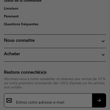
Statut de la commande
Livraison
Paiement
Questions fréquentes
Nous connaitre
Acheter
Restons connecté(e)s
Abonnez-vous à notre newsletter et obtenez une remise de 10 %
sur votre première commande dès 120 € d’achats sur les articles
non soldés.
Inscription
par
e-
S’abo