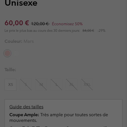
Unisexe
Sale price:
Regular price:
60,00 €
120,00 €
Économisez 50%
Le prix le plus bas au cours des 30 derniers jours:
84,00 €
-29%
Couleur:
Mars
Taille:
XS
S
M
L
XL
XXL
Guide des tailles
Coupe Ample:
Très ample pour toutes sortes de
mouvements.