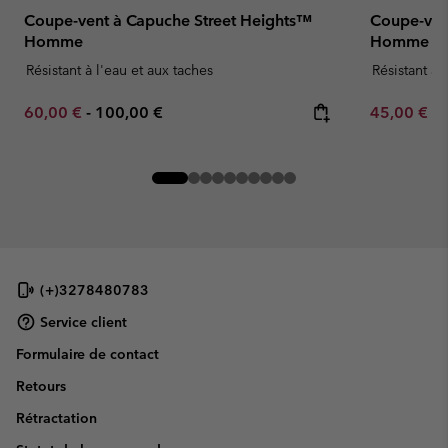
Coupe-vent à Capuche Street Heights™
Coupe-ven
Homme
Homme
Résistant à l'eau et aux taches
Résistant à 
Minimum sale price:
Maximum price:
Minimum sa
60,00 €
-
100,00 €
45,00 €
-
(+)3278480783
Service client
Formulaire de contact
Retours
Rétractation