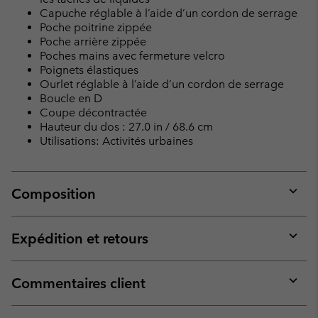
Capuche réglable à l’aide d’un cordon de serrage
Poche poitrine zippée
Poche arrière zippée
Poches mains avec fermeture velcro
Poignets élastiques
Ourlet réglable à l’aide d’un cordon de serrage
Boucle en D
Coupe décontractée
Hauteur du dos : 27.0 in / 68.6 cm
Utilisations: Activités urbaines
Composition
Expan
or
collap
Expédition et retours
sectio
Expan
or
collap
Commentaires client
sectio
Expan
or