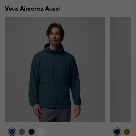
collap
Vous Aimerez Aussi
sectio