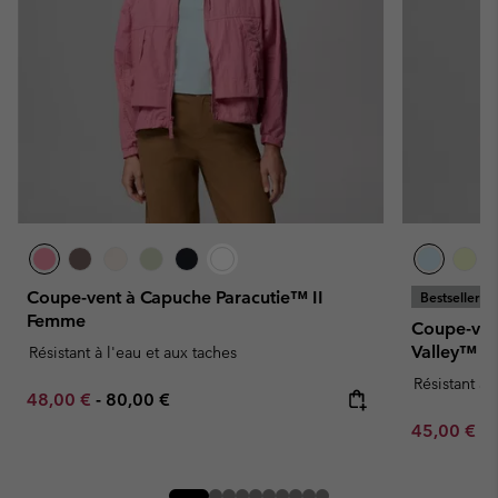
Coupe-vent à Capuche Paracutie™ II
Bestseller
Femme
Coupe-ven
Valley™ 
Résistant à l'eau et aux taches
Résistant à 
Minimum sale price:
Maximum price:
48,00 €
-
80,00 €
Minimum sa
45,00 €
-