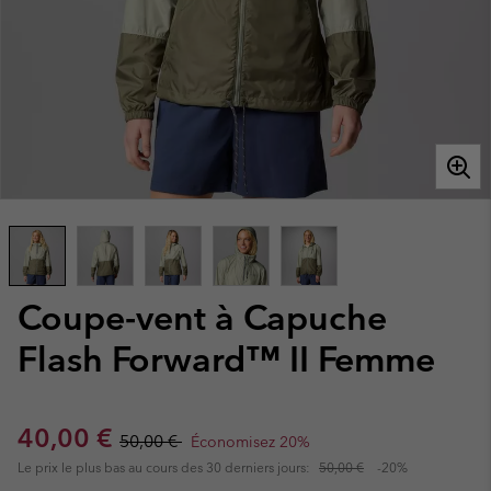
Coupe-vent à Capuche
Flash Forward™ II Femme
Sale price:
Regular price:
40,00 €
50,00 €
Économisez 20%
Le prix le plus bas au cours des 30 derniers jours:
50,00 €
-20%