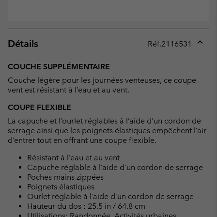
Détails
Réf.
2116531
Expan
or
COUCHE SUPPLÉMENTAIRE
collap
Couche légère pour les journées venteuses, ce coupe-
sectio
vent est résistant à l’eau et au vent.
COUPE FLEXIBLE
La capuche et l’ourlet réglables à l’aide d’un cordon de
serrage ainsi que les poignets élastiques empêchent l’air
d’entrer tout en offrant une coupe flexible.
Résistant à l’eau et au vent
Capuche réglable à l’aide d’un cordon de serrage
Poches mains zippées
Poignets élastiques
Ourlet réglable à l’aide d’un cordon de serrage
Hauteur du dos : 25.5 in / 64.8 cm
Utilisations: Randonnée, Activités urbaines