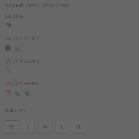
Couleur:
Safari, Stone Green
50,00 €
Regular price:
Sale price:
40,00 €
50,00 €
Regular price:
Sale price:
35,00 €
50,00 €
Regular price:
Sale price:
30,00 €
50,00 €
Taille:
XS
XS
S
M
L
XL