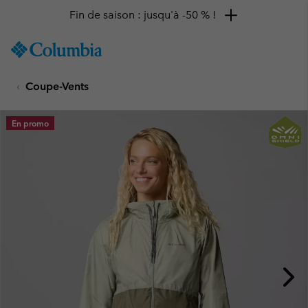
Fin de saison : jusqu'à -50 % !
SKIP
Columbia
TO
Sportswear
CONTENT
Coupe-Vents
SKIP
TO
MAIN
En promo
NAV
SKIP
TO
SEARCH