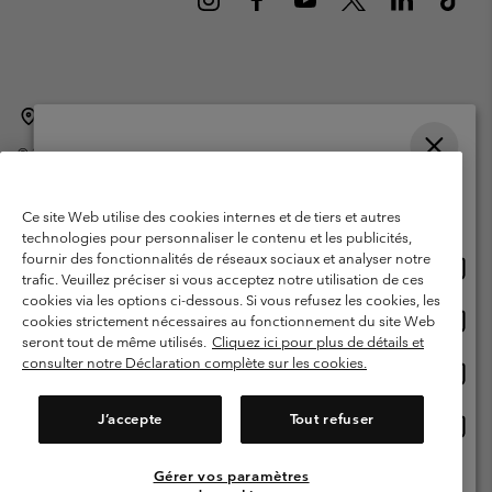
Belgique (français)
English ›
Nederlands ›
|
|
©
2026
Columbia Sportswear International Sarl. Avenue des Morgines, 12
1213 Petit-Lancy Switzerland. Tous droits réservés.
Veuillez choisir une langue
Conditions d'utilisation
Conditions Générales de Vente
Achats en ligne disponibles
Ce site Web utilise des cookies internes et de tiers et autres
Garanties Légales
Politique de confidentialité
technologies pour personnaliser le contenu et les publicités,
fournir des fonctionnalités de réseaux sociaux et analyser notre
Achat
United States
Conditions d'utilisation - Membres
trafic. Veuillez préciser si vous acceptez notre utilisation de ces
en
cookies via les options ci-dessous. Si vous refusez les cookies, les
Conditions D'utilisation - Contenu généré par l'utilisateur
Impressum
ligne
Achat
Belgium-English
cookies strictement nécessaires au fonctionnement du site Web
dispon
en
Cookies
seront tout de même utilisés.
Cliquez ici pour plus de détails et
ligne
consulter notre Déclaration complète sur les cookies.
Achat
Belgium-Français
dispon
en
Service client: Lun - sam de 9h à 13h et de 14h à 18h
(+)3278480783
ligne
J’accepte
Tout refuser
Achat
Belgium-Dutch
dispon
en
ligne
Gérer vos paramètres
Voir Tous Les Pays
dispon