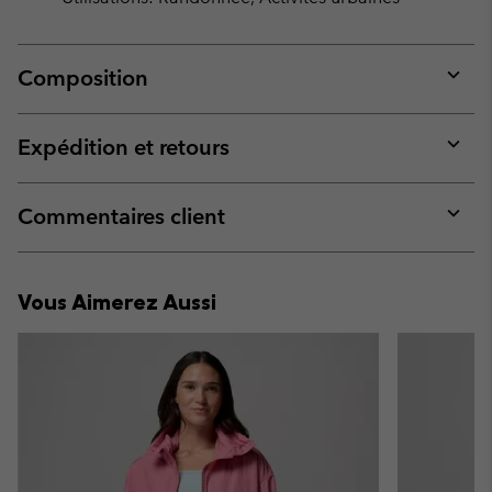
Composition
Expan
or
collap
Expédition et retours
sectio
Expan
or
collap
Commentaires client
sectio
Expan
or
collap
Vous Aimerez Aussi
sectio