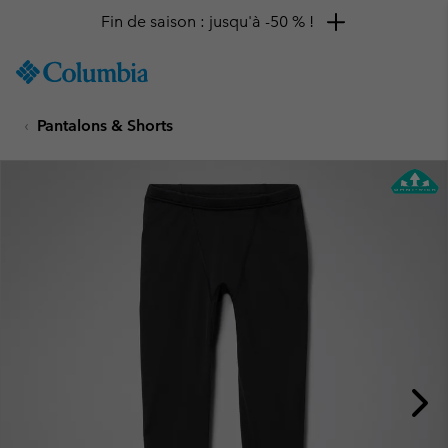
Fin de saison : jusqu'à -50 % !
SKIP
Columbia
TO
Sportswear
CONTENT
Pantalons & Shorts
SKIP
TO
MAIN
NAV
SKIP
TO
SEARCH