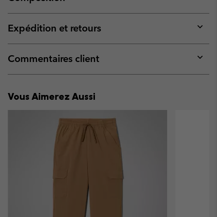
Expan
or
collap
Expédition et retours
sectio
Expan
or
collap
Commentaires client
sectio
Expan
or
collap
Vous Aimerez Aussi
sectio