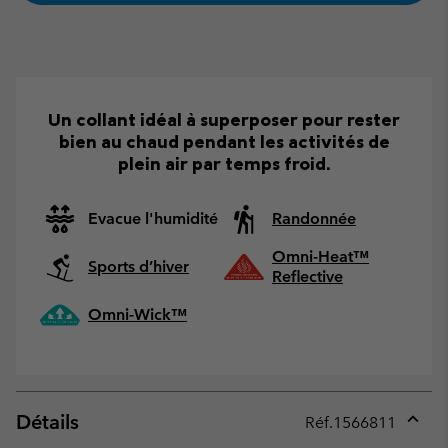
Un collant idéal à superposer pour rester
bien au chaud pendant les activités de
plein air par temps froid.
Evacue l'humidité
Randonnée
Omni-Heat™
Sports d’hiver
Reflective
Omni-Wick™
Détails
Réf.
1566811
Expan