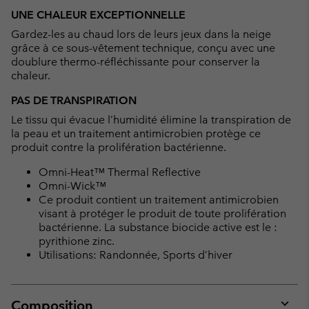
or
UNE CHALEUR EXCEPTIONNELLE
collap
Gardez-les au chaud lors de leurs jeux dans la neige
sectio
grâce à ce sous-vêtement technique, conçu avec une
doublure thermo-réfléchissante pour conserver la
chaleur.
PAS DE TRANSPIRATION
Le tissu qui évacue l’humidité élimine la transpiration de
la peau et un traitement antimicrobien protège ce
produit contre la prolifération bactérienne.
Omni-Heat™ Thermal Reflective
Omni-Wick™
Ce produit contient un traitement antimicrobien
visant à protéger le produit de toute prolifération
bactérienne. La substance biocide active est le :
pyrithione zinc.
Utilisations: Randonnée, Sports d’hiver
Composition