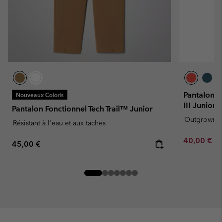
Pantalon 
Nouveaux Coloris
III Junior
Pantalon Fonctionnel Tech Trail™ Junior
Outgrown
Résistant à l'eau et aux taches
Sale price:
Re
40,00 €
80
Regular price:
45,00 €