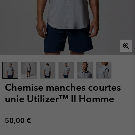
Chemise manches courtes
unie Utilizer™ II Homme
Regular price:
50,00 €