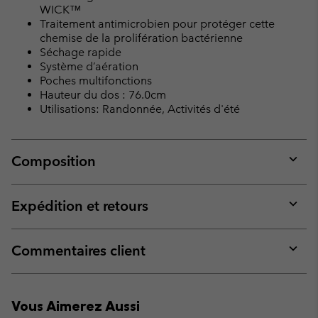
WICK™
Traitement antimicrobien pour protéger cette
chemise de la prolifération bactérienne
Séchage rapide
Système d’aération
Poches multifonctions
Hauteur du dos : 76.0cm
Utilisations: Randonnée, Activités d'été
Composition
Expan
or
collap
Expédition et retours
sectio
Expan
or
collap
Commentaires client
sectio
Expan
or
collap
Vous Aimerez Aussi
sectio