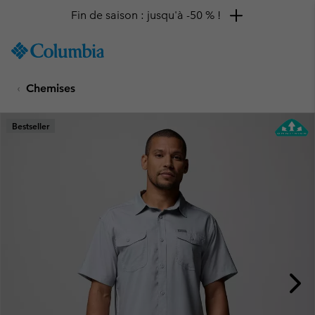
Fin de saison : jusqu'à -50 % !
SKIP
Columbia
TO
Sportswear
CONTENT
Chemises
SKIP
TO
MAIN
Bestseller
NAV
SKIP
TO
SEARCH