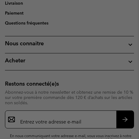
Livraison
Paiement
Questions fréquentes
Nous connaitre
Acheter
Restons connecté(e)s
Abonnez-vous à notre newsletter et obtenez une remise de 10 %
sur votre première commande dès 120 € d’achats sur les articles
non soldés.
Inscription
par
e-
S’abo
mail
En nous communiquant votre adresse e-mail, vous vous inscrivez à notre