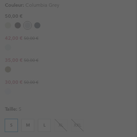
Couleur:
Columbia Grey
50,00 €
Regular price:
Sale price:
42,00 €
50,00 €
Regular price:
Sale price:
35,00 €
50,00 €
Regular price:
Sale price:
30,00 €
50,00 €
Taille:
S
S
M
L
XL
XXL