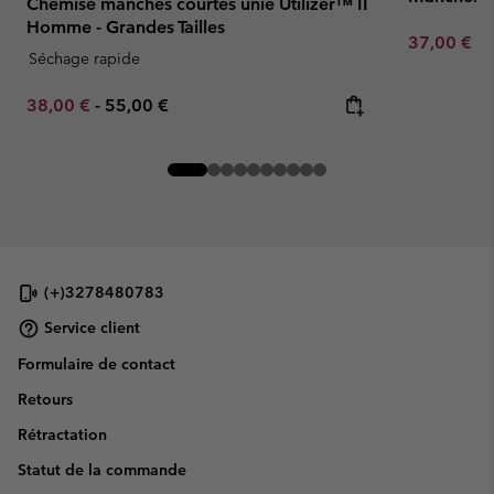
Chemise manches courtes unie Utilizer™ II
Homme - Grandes Tailles
Minimum sa
37,00 €
-
Séchage rapide
Minimum sale price:
Maximum price:
38,00 €
-
55,00 €
(+)3278480783
Service client
Formulaire de contact
Retours
Rétractation
Statut de la commande