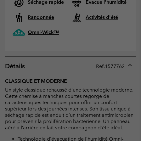
Séchage rapide
Evacue l'humidité
Randonnée
Activités d'été
Omni-Wick™
Détails
Réf.
1577762
Expan
or
CLASSIQUE ET MODERNE
collap
Un style classique rehaussé d’une technologie moderne.
sectio
Cette chemise à manches courtes regorge de
caractéristiques techniques pour offrir un confort
supérieur lors des journées intenses. Son tissu unique à
séchage rapide est enduit d’un traitement antimicrobien
pour prévenir la prolifération bactérienne. Un panneau
aéré à l’arrière en fait votre compagnon d’été idéal.
Technologie d’évacuation de l’humidité Omni-