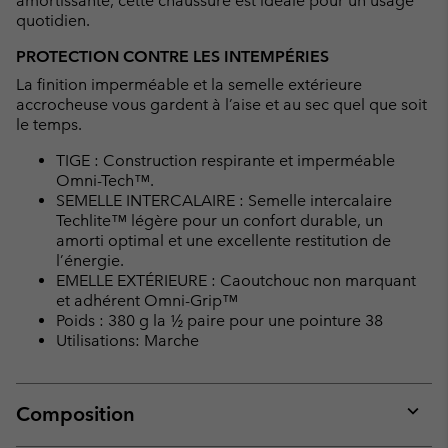
amortissante, cette chaussure est idéale pour un usage
quotidien.
PROTECTION CONTRE LES INTEMPÉRIES
La finition imperméable et la semelle extérieure
accrocheuse vous gardent à l’aise et au sec quel que soit
le temps.
TIGE : Construction respirante et imperméable
Omni-Tech™.
SEMELLE INTERCALAIRE : Semelle intercalaire
Techlite™ légère pour un confort durable, un
amorti optimal et une excellente restitution de
l’énergie.
EMELLE EXTÉRIEURE : Caoutchouc non marquant
et adhérent Omni-Grip™
Poids : 380 g la ½ paire pour une pointure 38
Utilisations: Marche
Composition
Expan