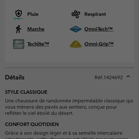
Pluie
Respirant
Marche
Omni-Tech™
Techlite™
Omni-Grip™
Détails
Réf.
1424692
Expan
or
STYLE CLASSIQUE
collap
Une chaussure de randonnée imperméable classique qui
sectio
vous mènera des pavés aux sentiers, conçue pour
refléter le ciel étoilé du désert.
CONFORT QUOTIDIEN
Grâce à son design léger et à sa semelle intercalaire