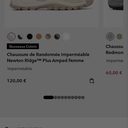
Chaussure
Nouveaux Coloris
Redmond™
Chaussure de Randonnée Imperméable
Newton Ridge™ Plus Amped Femme
Imperméab
Imperméable
Minimum sa
60,00 €
-
Regular price:
120,00 €