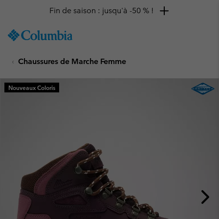
Fin de saison : jusqu'à -50 % !
SKIP
Columbia
TO
Sportswear
CONTENT
Chaussures de Marche Femme
SKIP
TO
MAIN
Nouveaux Coloris
NAV
SKIP
TO
SEARCH