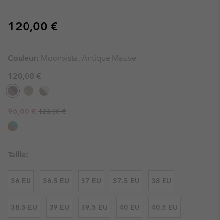
Regular price:
120,00 €
Couleur:
Moonvista, Antique Mauve
120,00 €
Regular price:
Sale price:
96,00 €
120,00 €
Taille:
36 EU
36.5 EU
37 EU
37.5 EU
38 EU
38.5 EU
39 EU
39.5 EU
40 EU
40.5 EU