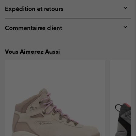
or
collap
Expédition et retours
sectio
Expan
or
collap
Commentaires client
sectio
Expan
or
collap
Vous Aimerez Aussi
sectio