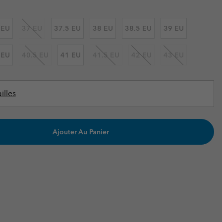
ours de cou
ours de cou
Guide Des Articles Imperméables
Guide Des Articles Imperméables
i & d'hiver
i & d'Hiver
 EU
37 EU
37.5 EU
38 EU
38.5 EU
39 EU
 grandes tailles
articles femme
 EU
40.5 EU
41 EU
41.5 EU
42 EU
43 EU
articles homme
illes
Ajouter Au Panier