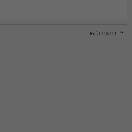
Réf.
1718711
Expan
or
collap
sectio