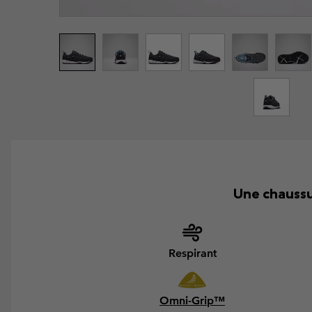
Une chaussu
Respirant
Omni-Grip™