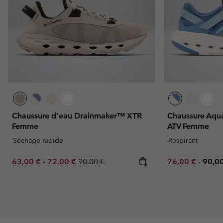
Chaussure d'eau Drainmaker™ XTR
Chaussure Aqu
Femme
ATV Femme
Séchage rapide
Respirant
Minimum sale price:
Maximum sale price:
Regular price:
Minimum sale p
Maxi
63,00 €
-
72,00 €
90,00 €
76,00 €
-
90,0