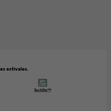
s estivales.
Techlite™