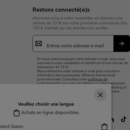
Restons connecté(e)s
Abonnez-vous à notre newsletter et obtenez une
remise de 10 % sur votre première commande dès
120 € d’achats sur les articles non soldés.
Inscription
par
e-
S’a
mail
En nous communiquant votre adresse e-mail, vous vous
inscrivez à notre newsletter et bénéficiez d’une remise de
bienvenue de 10 %.
Nous utiliserons votre adresse e-mail pour vous tenir
informé(e) des nouveautés, offres et événements
promotionnels. Consultez notre
politique de
confidentialité
pour plus de détails sur notre traitement
des données vous concernant à des fins de marketing et
sur les moyens dont vous disposez pour retirer votre
consentement.
Veuillez choisir une langue
Achats en ligne disponibles
Achats
ited States