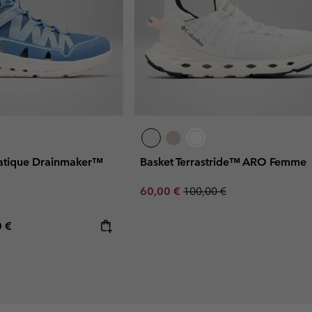
atique Drainmaker™
Basket Terrastride™ ARO Femme
Sale price:
Regular price:
60,00 €
100,00 €
rice:
mum price:
0 €