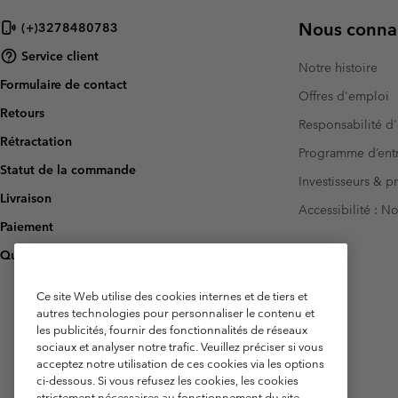
Nous connai
(+)3278480783
Service client
Notre histoire
Formulaire de contact
Offres d'emploi
Retours
Responsabilité d'
Rétractation
Programme d’entr
Statut de la commande
Investisseurs & p
Livraison
Accessibilité : 
Paiement
Questions fréquentes
Ce site Web utilise des cookies internes et de tiers et
autres technologies pour personnaliser le contenu et
les publicités, fournir des fonctionnalités de réseaux
sociaux et analyser notre trafic. Veuillez préciser si vous
acceptez notre utilisation de ces cookies via les options
ci-dessous. Si vous refusez les cookies, les cookies
strictement nécessaires au fonctionnement du site