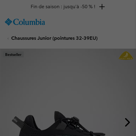
Fin de saison : jusqu'à -50 % !
SKIP
Columbia
TO
Sportswear
CONTENT
Chaussures Junior (pointures 32-39EU)
SKIP
TO
MAIN
Bestseller
NAV
SKIP
TO
SEARCH