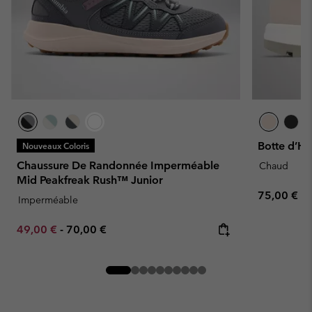
Botte d’Hi
Nouveaux Coloris
Chaussure De Randonnée Imperméable
Chaud
Mid Peakfreak Rush™ Junior
Regular pr
75,00 €
Imperméable
Minimum sale price:
Maximum price:
49,00 €
-
70,00 €