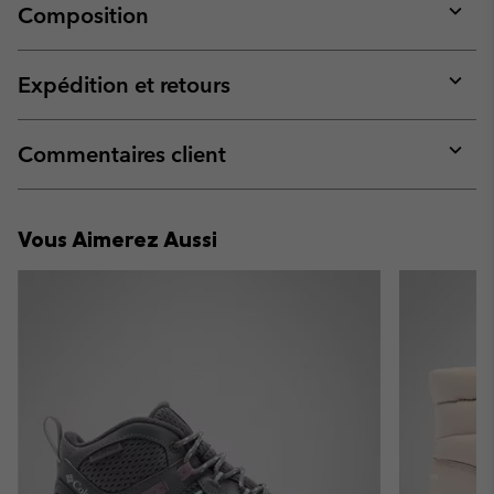
Composition
Expan
or
collap
Expédition et retours
sectio
Expan
or
collap
Commentaires client
sectio
Expan
or
collap
Vous Aimerez Aussi
sectio