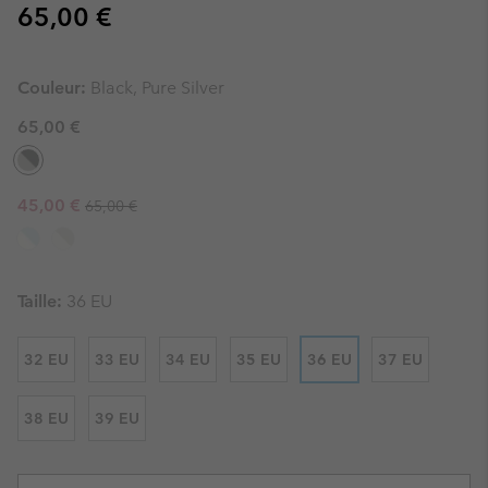
Regular price:
65,00 €
Couleur:
Black, Pure Silver
65,00 €
Regular price:
Sale price:
45,00 €
65,00 €
Taille:
36 EU
32 EU
33 EU
34 EU
35 EU
36 EU
37 EU
38 EU
39 EU