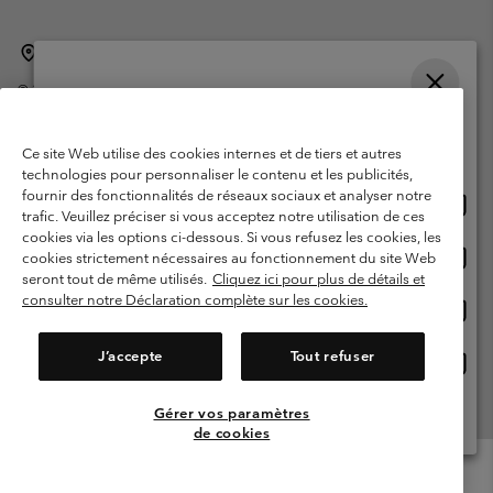
Belgique (français)
English ›
Nederlands ›
|
|
©
2026
Columbia Sportswear International Sarl. Avenue des Morgines, 12
1213 Petit-Lancy Switzerland. Tous droits réservés.
Veuillez choisir une langue
Conditions d'utilisation
Conditions Générales de Vente
Achats en ligne disponibles
Ce site Web utilise des cookies internes et de tiers et autres
Garanties Légales
Politique de confidentialité
technologies pour personnaliser le contenu et les publicités,
fournir des fonctionnalités de réseaux sociaux et analyser notre
Achat
United States
Conditions d'utilisation - Membres
trafic. Veuillez préciser si vous acceptez notre utilisation de ces
en
cookies via les options ci-dessous. Si vous refusez les cookies, les
Conditions D'utilisation - Contenu généré par l'utilisateur
Impressum
ligne
Achat
Belgium-English
cookies strictement nécessaires au fonctionnement du site Web
dispon
en
Cookies
seront tout de même utilisés.
Cliquez ici pour plus de détails et
ligne
consulter notre Déclaration complète sur les cookies.
Achat
Belgium-Français
dispon
en
Service client: Lun - sam de 9h à 13h et de 14h à 18h
(+)3278480783
ligne
J’accepte
Tout refuser
Achat
Belgium-Dutch
dispon
en
ligne
Gérer vos paramètres
Voir Tous Les Pays
dispon
de cookies
Menu
Rechercher
Connexion
Mini