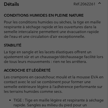
Détails
Réf.
2062261
Expan
or
CONDITIONS HUMIDES EN PLEINE NATURE
collap
Pour les conditions humides ou sèches, la tige en maille
sectio
respirante à séchage rapide et les ouvertures dans la
semelle intercalaire permettent une évacuation rapide
de l’eau et une circulation d’air exceptionnelle.
STABILITÉ
La tige en sangle et les lacets élastiques offrent un
ajustement sûr et un chaussage/déchaussage facilité lors
de tous leurs mouvements : rien ne les arrêtera.
ACCROCHE ET LÉGÈRETÉ
Les crampons en caoutchouc moulé et la mousse EVA en
contact avec le sol se combinent pour former une
semelle extérieure légère à l’adhérence performante sur
les terrains humides comme secs.
TIGE : Tige en maille légère et respirante à séchage
rapide. Sangles au milieu du pied pour un