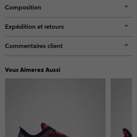
Composition
Expan
or
collap
Expédition et retours
sectio
Expan
or
collap
Commentaires client
sectio
Expan
or
collap
Vous Aimerez Aussi
sectio