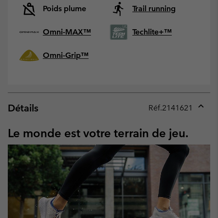
Poids plume
Trail running
Omni-MAX™
Techlite+™
Omni-Grip™
Détails
Réf.
2141621
Expan
or
Le monde est votre terrain de jeu.
collap
sectio