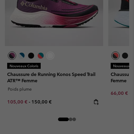
Nouveaux Coloris
Nouveaux Co
Chaussure de Running Konos Speed Trail
Chaussure
ATR™ Femme
Femme
Poids plume
Sale price:
Re
66,00 €
11
Minimum sale price:
Maximum price:
105,00 €
-
150,00 €