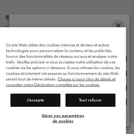
Belgique (français)
English ›
Nederlands ›
|
|
©
2026
Columbia Sportswear International Sarl. Avenue des Morgines, 12
1213 Petit-Lancy Switzerland. Tous droits réservés.
Veuillez choisir une langue
Conditions d'utilisation
Conditions Générales de Vente
Achats en ligne disponibles
Ce site Web utilise des cookies internes et de tiers et autres
Garanties Légales
Politique de confidentialité
technologies pour personnaliser le contenu et les publicités,
fournir des fonctionnalités de réseaux sociaux et analyser notre
Achat
United States
Conditions d'utilisation - Membres
trafic. Veuillez préciser si vous acceptez notre utilisation de ces
en
cookies via les options ci-dessous. Si vous refusez les cookies, les
Conditions D'utilisation - Contenu généré par l'utilisateur
Impressum
ligne
Achat
Belgium-English
cookies strictement nécessaires au fonctionnement du site Web
dispon
en
Cookies
seront tout de même utilisés.
Cliquez ici pour plus de détails et
ligne
consulter notre Déclaration complète sur les cookies.
Achat
Belgium-Français
dispon
en
Service client: Lun - sam de 9h à 13h et de 14h à 18h
(+)3278480783
ligne
J’accepte
Tout refuser
Achat
Belgium-Dutch
dispon
en
ligne
Gérer vos paramètres
Voir Tous Les Pays
dispon
de cookies