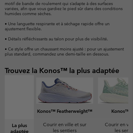
motif de bande de roulement qui s’adapte à des surfaces
variées, afin que vous gardiez le pied sûr dans des conditions
humides comme sèches.
• Une languette respirante et à séchage rapide offre un
ajustement flexible.
• Détails réfléchissants au talon pour plus de visibilité.
• Ce style offre un chaussant moins ajusté : pour un ajustement
plus standard, commandez une demi-taille en dessous.
Trouvez la Konos™ la plus adaptée
Konos™ Featherweight™
Konos™ S
Courir en ville et sur
Courir en vill
La plus
les sentiers
les senti
adaptée