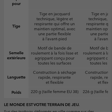
pour
Tige en jacquard
Tige en ja
technique, légère et
technique, lé
respirante qui offre un
respirante qui
Tige
maintien optimal, avec
maintien opti
une partie flexible
une partie f
à l’avant-pied
à l’avant-
Motif de bande de
Motif de ba
Semelle
roulement à la fois lisse et
roulement à la fo
extérieure
agrippant conçu pour
agrippant co
toutes les surfaces
toutes les s
Construction à séchage
Construction 
Languette
rapide, respirante
rapide, resp
et flexible
et flexi
220 g (taille femme EU 38)
226 g (taille f
Poids
LE MONDE EST VOTRE TERRAIN DE JEU.
Sur des trottoirs déformés en ville comme sur des