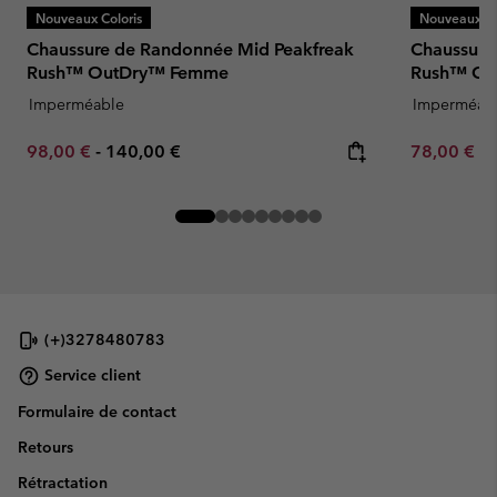
Nouveaux Coloris
Nouveaux Co
Chaussure de Randonnée Mid Peakfreak
Chaussure
Rush™ OutDry™ Femme
Rush™ Ou
Imperméable
Imperméab
Minimum sale price:
Maximum price:
Minimum sa
98,00 €
-
140,00 €
78,00 €
-
(+)3278480783
Service client
Formulaire de contact
Retours
Rétractation