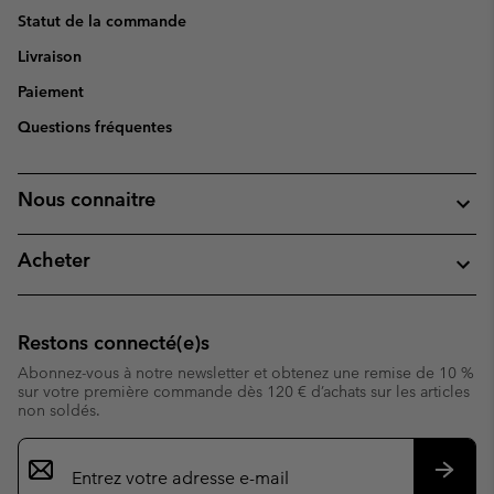
Statut de la commande
Livraison
Paiement
Questions fréquentes
Nous connaitre
Acheter
Restons connecté(e)s
Abonnez-vous à notre newsletter et obtenez une remise de 10 %
sur votre première commande dès 120 € d’achats sur les articles
non soldés.
Inscription
par
e-
S’abo