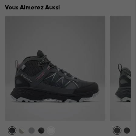
collap
Vous Aimerez Aussi
sectio