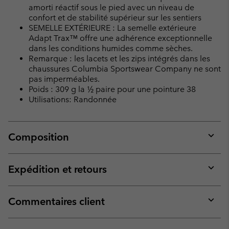
amorti réactif sous le pied avec un niveau de
confort et de stabilité supérieur sur les sentiers
SEMELLE EXTÉRIEURE : La semelle extérieure
Adapt Trax™ offre une adhérence exceptionnelle
dans les conditions humides comme sèches.
Remarque : les lacets et les zips intégrés dans les
chaussures Columbia Sportswear Company ne sont
pas imperméables.
Poids : 309 g la ½ paire pour une pointure 38
Utilisations: Randonnée
Composition
Expan
or
collap
Expédition et retours
sectio
Expan
or
collap
Commentaires client
sectio
Expan
or