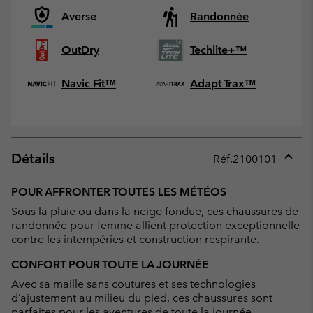
Averse
Randonnée
OutDry
Techlite+™
Navic Fit™
Adapt Trax™
Détails
Réf.
2100101
Expan
or
POUR AFFRONTER TOUTES LES MÉTÉOS
collap
Sous la pluie ou dans la neige fondue, ces chaussures de
sectio
randonnée pour femme allient protection exceptionnelle
contre les intempéries et construction respirante.
CONFORT POUR TOUTE LA JOURNÉE
Avec sa maille sans coutures et ses technologies
d’ajustement au milieu du pied, ces chaussures sont
parfaites pour les aventures de toute la journée.