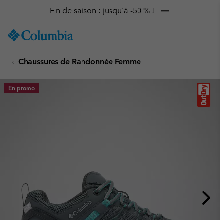
Fin de saison : jusqu'à -50 % !
SKIP
Columbia
TO
Sportswear
CONTENT
Chaussures de Randonnée Femme
SKIP
TO
MAIN
En promo
NAV
SKIP
TO
SEARCH