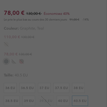
Sale price:
Regular price:
78,00 €
130,00 €
Économisez 40%
Le prix le plus bas au cours des 30 derniers jours:
91,00 €
-14%
Couleur:
Graphite, Teal
Regular price:
Sale price:
110,00 €
130,00 €
Regular price:
Sale price:
78,00 €
130,00 €
Taille:
40.5 EU
36 EU
36.5 EU
37 EU
37.5 EU
38 EU
38.5 EU
39 EU
39.5 EU
40 EU
40.5 EU