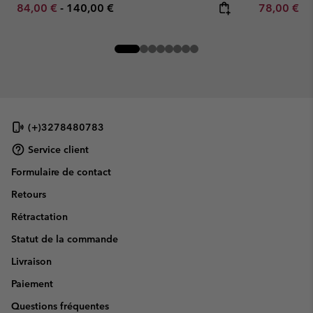
Minimum sale price:
Maximum price:
Minimum sa
84,00 €
-
140,00 €
78,00 €
-
(+)3278480783
Service client
Formulaire de contact
Retours
Rétractation
Statut de la commande
Livraison
Paiement
Questions fréquentes