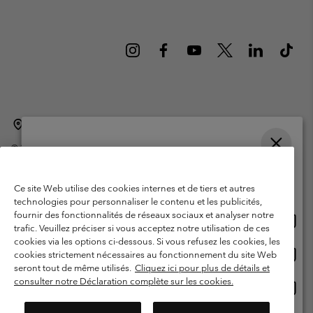
Belgique (français)
English ›
Nederlands ›
|
|
©
2026
Columbia Sportswear International Sarl. Avenue des Morgines, 12
1213 Petit-Lancy Switzerland. Tous droits réservés.
Veuillez choisir une langue
Conditions d'utilisation
Conditions Générales de Vente
Achats en ligne disponibles
Ce site Web utilise des cookies internes et de tiers et autres
Garanties Légales
Politique de confidentialité
technologies pour personnaliser le contenu et les publicités,
fournir des fonctionnalités de réseaux sociaux et analyser notre
Achat
United States
Conditions d'utilisation - Membres
trafic. Veuillez préciser si vous acceptez notre utilisation de ces
en
cookies via les options ci-dessous. Si vous refusez les cookies, les
Conditions D'utilisation - Contenu généré par l'utilisateur
Impressum
ligne
Achat
Belgium-English
cookies strictement nécessaires au fonctionnement du site Web
dispon
en
Cookies
seront tout de même utilisés.
Cliquez ici pour plus de détails et
ligne
consulter notre Déclaration complète sur les cookies.
Achat
Belgium-Français
dispon
en
Service client: Lun - sam de 9h à 13h et de 14h à 18h
(+)3278480783