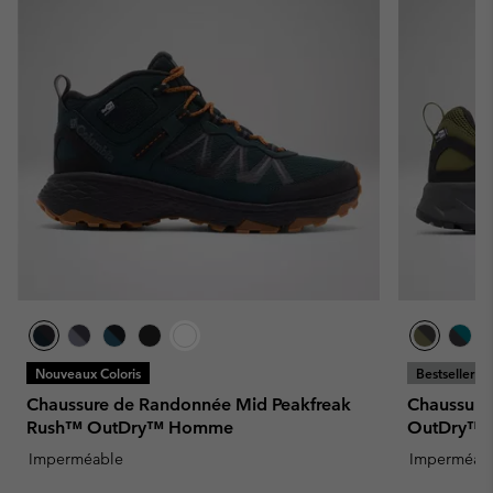
Nouveaux Coloris
Bestseller
Chaussure de Randonnée Mid Peakfreak
Chaussure
Rush™ OutDry™ Homme
OutDry™
Imperméable
Imperméab