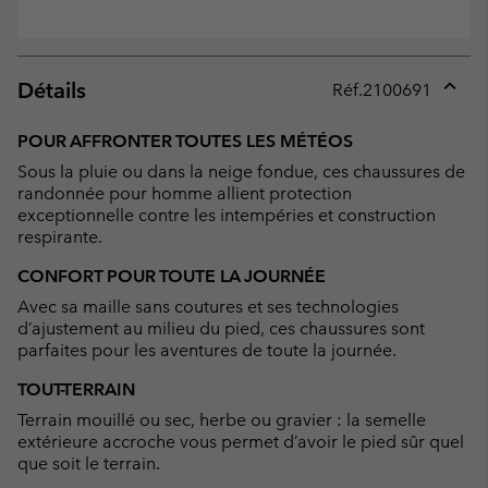
Détails
Réf.
2100691
Expan
or
POUR AFFRONTER TOUTES LES MÉTÉOS
collap
Sous la pluie ou dans la neige fondue, ces chaussures de
sectio
randonnée pour homme allient protection
exceptionnelle contre les intempéries et construction
respirante.
CONFORT POUR TOUTE LA JOURNÉE
Avec sa maille sans coutures et ses technologies
d’ajustement au milieu du pied, ces chaussures sont
parfaites pour les aventures de toute la journée.
TOUT-TERRAIN
Terrain mouillé ou sec, herbe ou gravier : la semelle
extérieure accroche vous permet d’avoir le pied sûr quel
que soit le terrain.