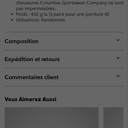
chaussures Columbia Sportswear Company ne sont
pas imperméables.
Poids : 432 g la ½ paire pour une pointure 42
Utilisations: Randonnée
Composition
Expan
or
collap
Expédition et retours
sectio
Expan
or
collap
Commentaires client
sectio
Expan
or
collap
Vous Aimerez Aussi
sectio