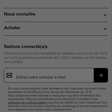
Nous connaitre
Acheter
Restons connecté(e)s
Abonnez-vous à notre newsletter et obtenez une remise de 10 %
sur votre première commande dès 120 € d’achats sur les articles
non soldés.
Inscription
par
e-
S’abo
mail
En nous communiquant votre adresse e-mail, vous vous inscrivez à notre
newsletter et bénéficiez d’une remise de bienvenue de 10 %.
Nous utiliserons votre adresse e-mail pour vous tenir informé(e) des
nouveautés, offres et événements promotionnels. Consultez notre
politique de confidentialité
pour plus de détails sur notre traitement des
données vous concernant à des fins de marketing et sur les moyens dont
vous disposez pour retirer votre consentement.