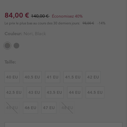
Sale price:
Regular price:
84,00 €
140,00 €
Économisez 40%
Le prix le plus bas au cours des 30 derniers jours:
98,00 €
-14%
Couleur:
Nori, Black
Taille:
40 EU
40.5 EU
41 EU
41.5 EU
42 EU
42.5 EU
43 EU
43.5 EU
44 EU
44.5 EU
45 EU
46 EU
47 EU
48 EU