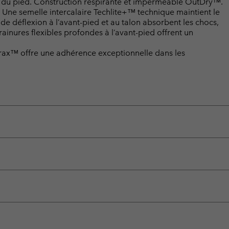
u du pied. Construction respirante et imperméable OutDry™.
e semelle intercalaire Techlite+™ technique maintient le
de déflexion à l’avant-pied et au talon absorbent les chocs,
 rainures flexibles profondes à l’avant-pied offrent un
rax™ offre une adhérence exceptionnelle dans les