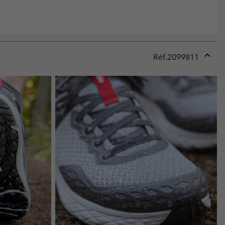
Réf.
2099811
Expan
or
collap
sectio