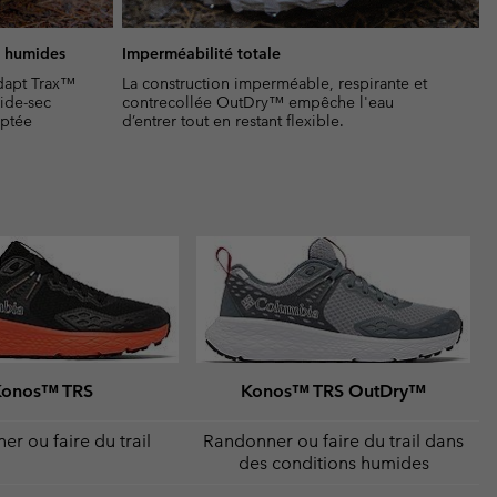
s humides
Imperméabilité totale
dapt Trax™
La construction imperméable, respirante et
mide-sec
contrecollée OutDry™ empêche l'eau
aptée
d’entrer tout en restant flexible.
Konos™ TRS
Konos™ TRS OutDry™
r ou faire du trail
Randonner ou faire du trail dans
des conditions humides