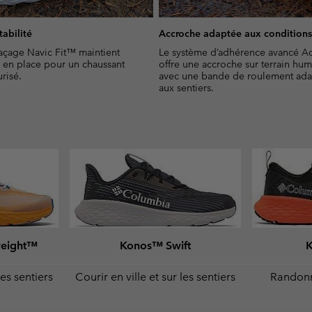
tabilité
Accroche adaptée aux condition
açage Navic Fit™ maintient
Le système d’adhérence avancé A
n en place pour un chaussant
offre une accroche sur terrain hu
risé.
avec une bande de roulement ad
aux sentiers.
weight™
Konos™ Swift
les sentiers
Courir en ville et sur les sentiers
Randonne