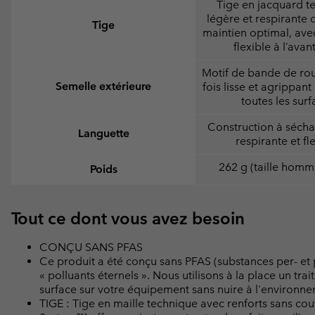
Tige en jacquard t
légère et respirante q
Tige
maintien optimal, ave
flexible à l’avan
Motif de bande de rou
Semelle extérieure
fois lisse et agrippan
toutes les surf
Construction à sécha
Languette
respirante et fl
262 g (taille homm
Poids
Tout ce dont vous avez besoin
CONÇU SANS PFAS
Ce produit a été conçu sans PFAS (substances per- et
« polluants éternels ». Nous utilisons à la place un t
surface sur votre équipement sans nuire à l'environn
TIGE : Tige en maille technique avec renforts sans cout