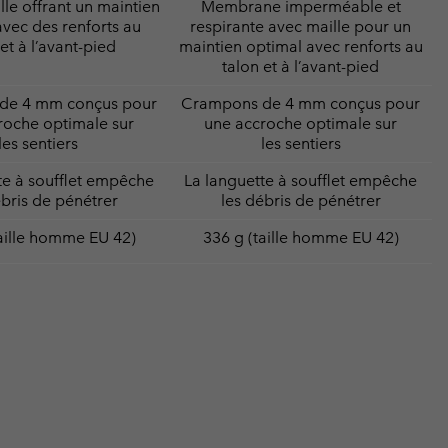
lle offrant un maintien
Membrane imperméable et
avec des renforts au
respirante avec maille pour un
et à l’avant-pied
maintien optimal avec renforts au
talon et à l’avant-pied
de 4 mm conçus pour
Crampons de 4 mm conçus pour
roche optimale sur
une accroche optimale sur
les sentiers
les sentiers
te à soufflet empêche
La languette à soufflet empêche
ébris de pénétrer
les débris de pénétrer
aille homme EU 42)
336 g (taille homme EU 42)