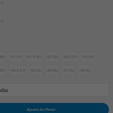
ours de cou
ours de cou
r price:
 €
Guide Des Articles Imperméables
Guide Des Articles Imperméables
i & d'hiver
i & d'Hiver
r price:
 grandes tailles
articles femme
 €
articles homme
 EU
41 EU
41.5 EU
42 EU
42.5 EU
43 EU
 EU
44.5 EU
45 EU
46 EU
47 EU
48 EU
illes
Ajouter Au Panier