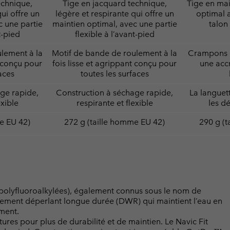
echnique,
Tige en jacquard technique,
Tige en mai
ui offre un
légère et respirante qui offre un
optimal 
c une partie
maintien optimal, avec une partie
talon 
t-pied
flexible à l’avant-pied
lement à la
Motif de bande de roulement à la
Crampons 
t conçu pour
fois lisse et agrippant conçu pour
une acc
aces
toutes les surfaces
ge rapide,
Construction à séchage rapide,
La languet
exible
respirante et flexible
les d
e EU 42)
272 g (taille homme EU 42)
290 g (t
 polyfluoroalkylées), également connus sous le nom de
raitement déperlant longue durée (DWR) qui maintient l’eau en
ement.
ures pour plus de durabilité et de maintien. Le Navic Fit