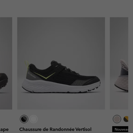
cape
Chaussure de Randonnée Vertisol
Nouveaux C