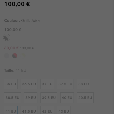
Regular price:
100,00 €
Couleur:
Grill, Juicy
100,00 €
Regular price:
Sale price:
60,00 €
100,00 €
Taille:
41 EU
36 EU
36.5 EU
37 EU
37.5 EU
38 EU
38.5 EU
39 EU
39.5 EU
40 EU
40.5 EU
41 EU
41.5 EU
42 EU
43 EU