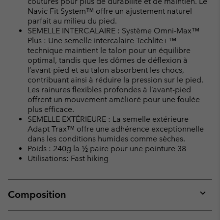
coutures pour plus de durabilité et de maintien. Le
Navic Fit System™ offre un ajustement naturel
parfait au milieu du pied.
SEMELLE INTERCALAIRE : Système Omni-Max™
Plus : Une semelle intercalaire Techlite+™
technique maintient le talon pour un équilibre
optimal, tandis que les dômes de déflexion à
l’avant-pied et au talon absorbent les chocs,
contribuant ainsi à réduire la pression sur le pied.
Les rainures flexibles profondes à l’avant-pied
offrent un mouvement amélioré pour une foulée
plus efficace.
SEMELLE EXTÉRIEURE : La semelle extérieure
Adapt Trax™ offre une adhérence exceptionnelle
dans les conditions humides comme sèches.
Poids : 240g la ½ paire pour une pointure 38
Utilisations: Fast hiking
Composition
Expan
or