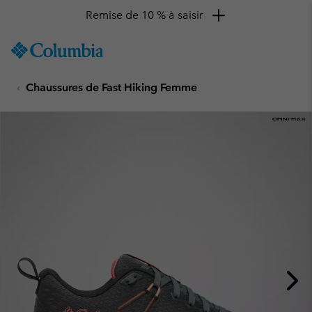
Remise de 10 % à saisir
SKIP
Columbia
TO
Sportswear
CONTENT
Chaussures de Fast Hiking Femme
SKIP
TO
MAIN
NAV
SKIP
TO
SEARCH