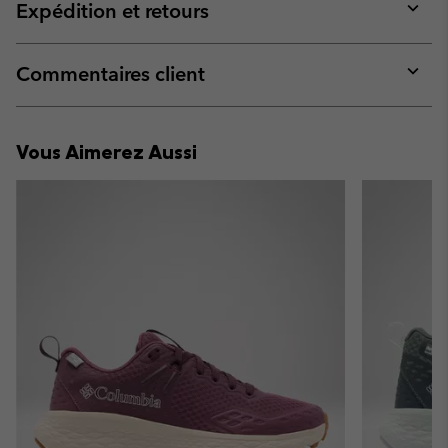
collap
Expédition et retours
sectio
Expan
or
collap
Commentaires client
sectio
Expan
or
collap
Vous Aimerez Aussi
sectio