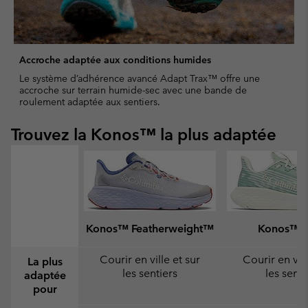
Accroche adaptée aux conditions humides
Le système d’adhérence avancé Adapt Trax™ offre une
accroche sur terrain humide-sec avec une bande de
roulement adaptée aux sentiers.
Trouvez la Konos™ la plus adaptée
Konos™ Featherweight™
Konos™ S
Courir en ville et sur
Courir en vill
La plus
les sentiers
les senti
adaptée
pour