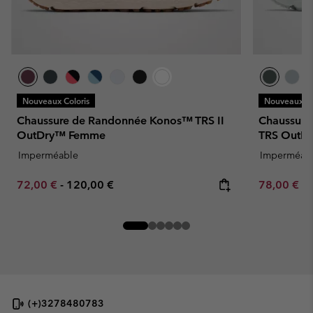
Nouveaux Coloris
Nouveaux Co
Chaussure de Randonnée Konos™ TRS II
Chaussure
OutDry™ Femme
TRS OutD
Imperméable
Imperméab
Minimum sale price:
Maximum price:
Minimum sa
72,00 €
-
120,00 €
78,00 €
-
(+)3278480783