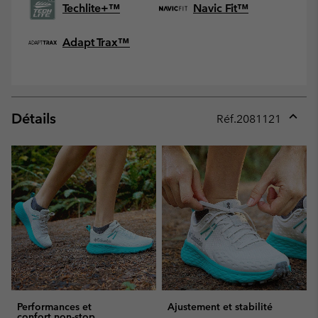
Techlite+™
Navic Fit™
Adapt Trax™
Détails
Réf.
2081121
Expan
or
collap
sectio
Performances et
Ajustement et stabilité
confort non-stop