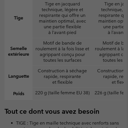
Tige en jacquard
Tige en ja
technique, légère et
technique, lé
respirante qui offre un
respirante qui
Tige
maintien optimal, avec
maintien opti
une partie flexible
une partie f
à l’avant-pied
à l’avant-
Motif de bande de
Motif de ba
Semelle
roulement à la fois lisse et
roulement à la fo
extérieure
agrippant conçu pour
agrippant co
toutes les surfaces
toutes les s
Construction à séchage
Construction 
Languette
rapide, respirante
rapide, resp
et flexible
et flexi
220 g (taille femme EU 38)
226 g (taille f
Poids
Tout ce dont vous avez besoin
TIGE : Tige en maille technique avec renforts sans