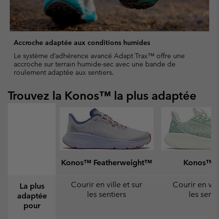
Accroche adaptée aux conditions humides
Le système d’adhérence avancé Adapt Trax™ offre une
accroche sur terrain humide-sec avec une bande de
roulement adaptée aux sentiers.
Trouvez la Konos™ la plus adaptée
Konos™ Featherweight™
Konos™ S
Courir en ville et sur
Courir en vill
La plus
les sentiers
les senti
adaptée
pour