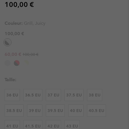
Regular price:
100,00 €
Couleur:
Grill, Juicy
100,00 €
Regular price:
Sale price:
60,00 €
100,00 €
Taille:
36 EU
36.5 EU
37 EU
37.5 EU
38 EU
38.5 EU
39 EU
39.5 EU
40 EU
40.5 EU
41 EU
41.5 EU
42 EU
43 EU