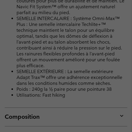
coutures pour plus de durabilité et de maintien. Le
Navic Fit System™ offre un ajustement naturel
parfait au milieu du pied.
SEMELLE INTERCALAIRE : Système Omni-Max™
Plus : Une semelle intercalaire Techlite+™
technique maintient le talon pour un équilibre
optimal, tandis que les dômes de déflexion à
l’avant-pied et au talon absorbent les chocs,
contribuant ainsi à réduire la pression sur le pied.
Les rainures flexibles profondes à l’avant-pied
offrent un mouvement amélioré pour une foulée
plus efficace.
SEMELLE EXTÉRIEURE : La semelle extérieure
Adapt Trax™ offre une adhérence exceptionnelle
dans les conditions humides comme sèches.
Poids : 240g la ½ paire pour une pointure 38
Utilisations: Fast hiking
Composition
Expan
or