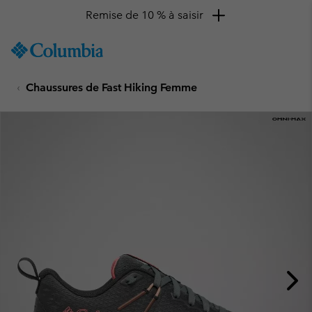
Remise de 10 % à saisir
SKIP
Columbia
TO
Sportswear
CONTENT
Chaussures de Fast Hiking Femme
SKIP
TO
MAIN
NAV
SKIP
TO
SEARCH