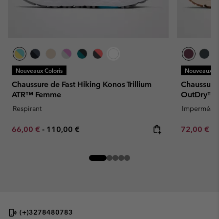
Nouveaux Coloris
Nouveaux Co
Chaussure de Fast Hiking Konos Trillium
Chaussure
ATR™ Femme
OutDry™ 
Respirant
Imperméab
Minimum sale price:
Maximum price:
Minimum sa
66,00 €
-
110,00 €
72,00 €
-
(+)3278480783