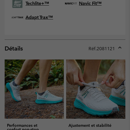
Techlite+™
Navic Fit™
Adapt Trax™
Détails
Réf.
2081121
Expan
or
collap
sectio
Performances et
Ajustement et stabilité
confort non-stop