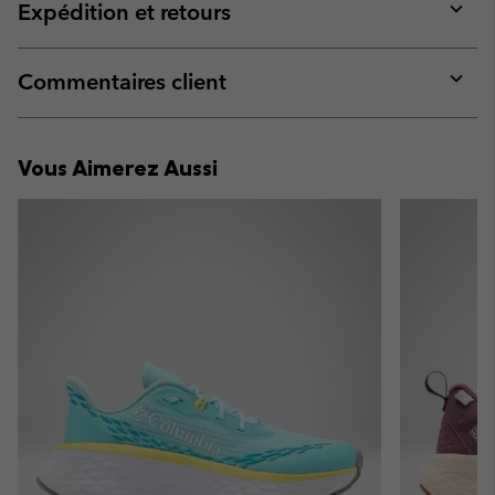
collap
Expédition et retours
sectio
Expan
or
collap
Commentaires client
sectio
Expan
or
collap
Vous Aimerez Aussi
sectio