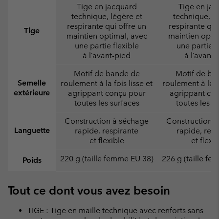
Tige en jacquard
Tige en ja
technique, légère et
technique, lé
respirante qui offre un
respirante qui
Tige
maintien optimal, avec
maintien opti
une partie flexible
une partie f
à l’avant-pied
à l’avant-
Motif de bande de
Motif de ba
Semelle
roulement à la fois lisse et
roulement à la fo
extérieure
agrippant conçu pour
agrippant co
toutes les surfaces
toutes les s
Construction à séchage
Construction 
Languette
rapide, respirante
rapide, resp
et flexible
et flexi
220 g (taille femme EU 38)
226 g (taille f
Poids
Tout ce dont vous avez besoin
TIGE : Tige en maille technique avec renforts sans