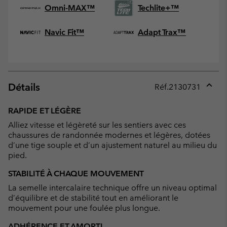
Omni-MAX™
Techlite+™
Navic Fit™
Adapt Trax™
Détails
Réf.
2130731
Expan
or
RAPIDE ET LÉGÈRE
collap
Alliez vitesse et légèreté sur les sentiers avec ces
sectio
chaussures de randonnée modernes et légères, dotées
d’une tige souple et d’un ajustement naturel au milieu du
pied.
STABILITÉ À CHAQUE MOUVEMENT
La semelle intercalaire technique offre un niveau optimal
d’équilibre et de stabilité tout en améliorant le
mouvement pour une foulée plus longue.
ADHÉRENCE ET AMORTI