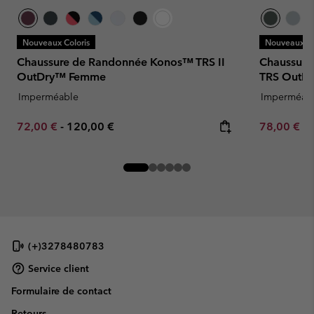
Nouveaux Coloris
Nouveaux Co
Chaussure de Randonnée Konos™ TRS II
Chaussure
OutDry™ Femme
TRS OutD
Imperméable
Imperméab
Minimum sale price:
Maximum price:
Minimum sa
72,00 €
-
120,00 €
78,00 €
-
(+)3278480783
Service client
Formulaire de contact
Retours