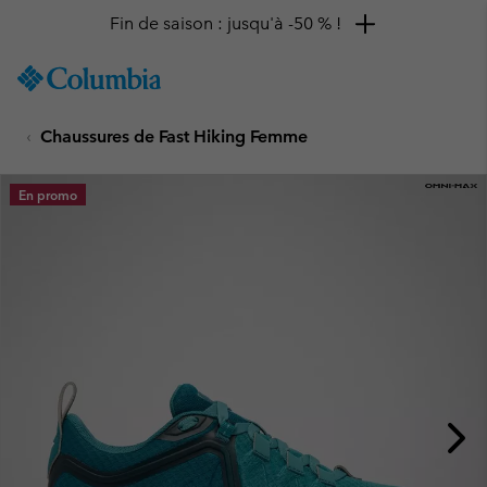
Fin de saison : jusqu'à -50 % !
SKIP
Columbia
TO
Sportswear
CONTENT
Chaussures de Fast Hiking Femme
SKIP
TO
MAIN
En promo
NAV
SKIP
TO
SEARCH