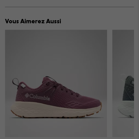
sectio
Expan
or
collap
Vous Aimerez Aussi
sectio