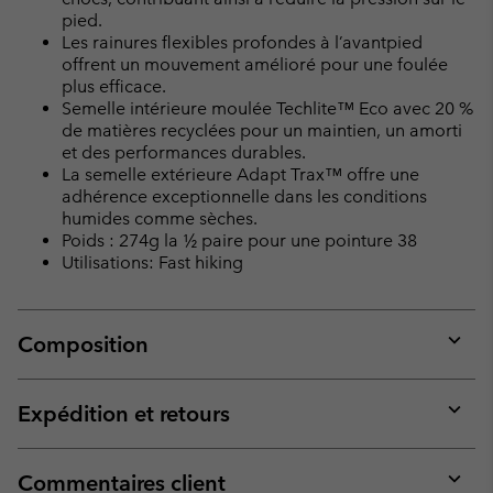
pied.
Les rainures flexibles profondes à l’avantpied
offrent un mouvement amélioré pour une foulée
plus efficace.
Semelle intérieure moulée Techlite™ Eco avec 20 %
de matières recyclées pour un maintien, un amorti
et des performances durables.
La semelle extérieure Adapt Trax™ offre une
adhérence exceptionnelle dans les conditions
humides comme sèches.
Poids : 274g la ½ paire pour une pointure 38
Utilisations: Fast hiking
Composition
Expan
or
collap
Expédition et retours
sectio
Expan
or
collap
Commentaires client