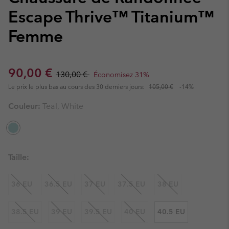
Escape Thrive™ Titanium™
Femme
Sale price:
Regular price:
90,00 €
130,00 €
Économisez 31%
Le prix le plus bas au cours des 30 derniers jours:
105,00 €
-14%
Couleur:
Teal, White
Taille:
36 EU
36.5 EU
37 EU
37.5 EU
38 EU
38.5 EU
39 EU
39.5 EU
40 EU
40.5 EU