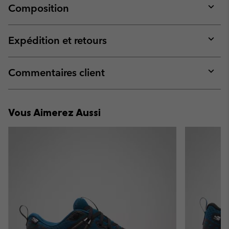
Composition
Expan
or
collap
Expédition et retours
sectio
Expan
or
collap
Commentaires client
sectio
Expan
or
collap
Vous Aimerez Aussi
sectio