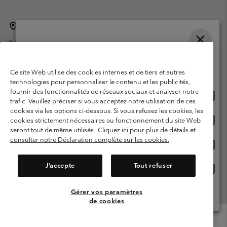
Belgique (français)
English ›
Nederlands ›
|
|
©
2026
Columbia Sportswear International Sarl. Avenue des Morgines, 12
1213 Petit-Lancy Switzerland. Tous droits réservés.
Veuillez choisir une langue
Conditions d'utilisation
Conditions Générales de Vente
Achats en ligne disponibles
Ce site Web utilise des cookies internes et de tiers et autres
Garanties Légales
Politique de confidentialité
technologies pour personnaliser le contenu et les publicités,
fournir des fonctionnalités de réseaux sociaux et analyser notre
Achat
United States
Conditions d'utilisation - Membres
trafic. Veuillez préciser si vous acceptez notre utilisation de ces
en
cookies via les options ci-dessous. Si vous refusez les cookies, les
Conditions D'utilisation - Contenu généré par l'utilisateur
Impressum
ligne
Achat
Belgium-English
cookies strictement nécessaires au fonctionnement du site Web
dispon
en
Cookies
seront tout de même utilisés.
Cliquez ici pour plus de détails et
ligne
consulter notre Déclaration complète sur les cookies.
Achat
Belgium-Français
dispon
en
Service client: Lun - sam de 9h à 13h et de 14h à 18h
(+)3278480783
ligne
J’accepte
Tout refuser
Achat
Belgium-Dutch
dispon
en
ligne
Gérer vos paramètres
Voir Tous Les Pays
dispon
de cookies
Menu
Rechercher
Connexion
Mini