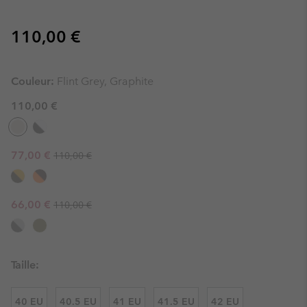
Regular price:
110,00 €
Couleur:
Flint Grey, Graphite
110,00 €
Regular price:
Sale price:
77,00 €
110,00 €
Regular price:
Sale price:
66,00 €
110,00 €
Taille:
40 EU
40.5 EU
41 EU
41.5 EU
42 EU