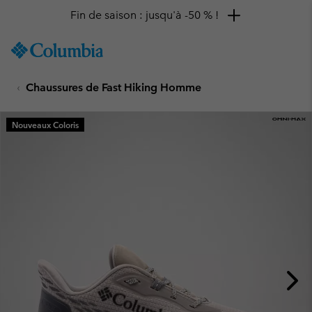
Fin de saison : jusqu'à -50 % !
SKIP
Columbia
TO
Sportswear
CONTENT
Chaussures de Fast Hiking Homme
SKIP
TO
MAIN
Nouveaux Coloris
NAV
SKIP
TO
SEARCH