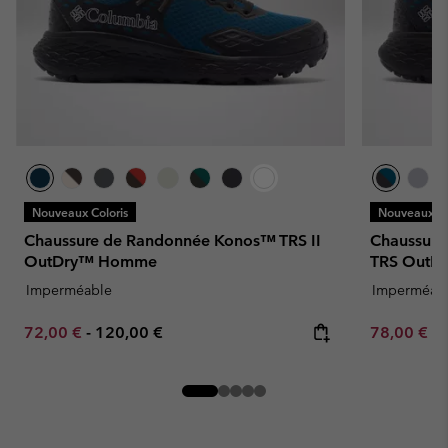
Nouveaux Coloris
Nouveaux Co
Chaussure de Randonnée Konos™ TRS II
Chaussure
OutDry™ Homme
TRS OutD
Imperméable
Imperméab
Minimum sale price:
Maximum price:
Minimum sa
72,00 €
-
120,00 €
78,00 €
-