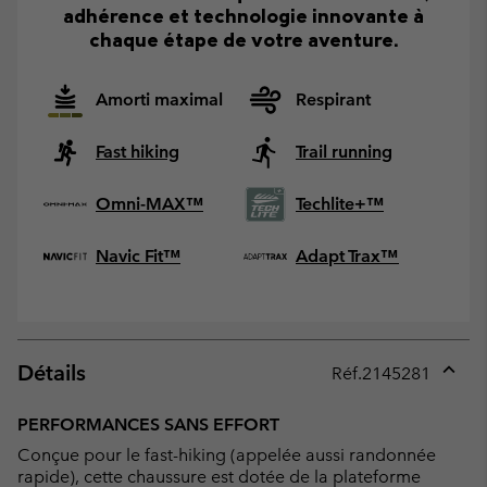
adhérence et technologie innovante à
chaque étape de votre aventure.
Amorti maximal
Respirant
Fast hiking
Trail running
Omni-MAX™
Techlite+™
Navic Fit™
Adapt Trax™
Détails
Réf.
2145281
Expan
or
PERFORMANCES SANS EFFORT
collap
Conçue pour le fast-hiking (appelée aussi randonnée
sectio
rapide), cette chaussure est dotée de la plateforme