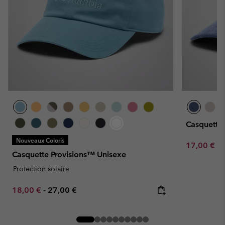
Casquette
Nouveaux Coloris
Minimum sa
17,00 €
-
Casquette Provisions™ Unisexe
Protection solaire
Minimum sale price:
Maximum price:
18,00 €
-
27,00 €