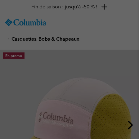
Fin de saison : jusqu'à -50 % !
SKIP
Columbia
TO
Sportswear
CONTENT
Casquettes, Bobs & Chapeaux
SKIP
TO
MAIN
En promo
NAV
SKIP
TO
SEARCH