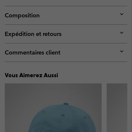
Composition
Expan
or
collap
Expédition et retours
sectio
Expan
or
collap
Commentaires client
sectio
Expan
or
collap
Vous Aimerez Aussi
sectio