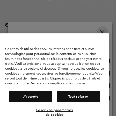
Belgique (français)
English ›
Nederlands ›
|
|
©
2026
Columbia Sportswear International Sarl. Avenue des Morgines, 12
1213 Petit-Lancy Switzerland. Tous droits réservés.
Veuillez choisir une langue
Conditions d'utilisation
Conditions Générales de Vente
Achats en ligne disponibles
Ce site Web utilise des cookies internes et de tiers et autres
Garanties Légales
Politique de confidentialité
technologies pour personnaliser le contenu et les publicités,
fournir des fonctionnalités de réseaux sociaux et analyser notre
Achat
United States
Conditions d'utilisation - Membres
trafic. Veuillez préciser si vous acceptez notre utilisation de ces
en
cookies via les options ci-dessous. Si vous refusez les cookies, les
Conditions D'utilisation - Contenu généré par l'utilisateur
Impressum
ligne
Achat
Belgium-English
cookies strictement nécessaires au fonctionnement du site Web
dispon
en
Cookies
seront tout de même utilisés.
Cliquez ici pour plus de détails et
ligne
consulter notre Déclaration complète sur les cookies.
Achat
Belgium-Français
dispon
en
Service client: Lun - sam de 9h à 13h et de 14h à 18h
(+)3278480783
ligne
J’accepte
Tout refuser
Achat
Belgium-Dutch
dispon
en
ligne
Gérer vos paramètres
Voir Tous Les Pays
dispon
de cookies