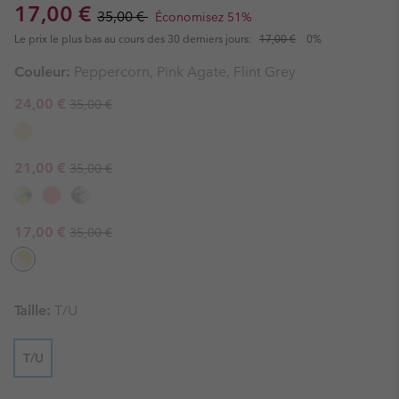
Sale price:
Regular price:
17,00 €
35,00 €
Économisez 51%
Le prix le plus bas au cours des 30 derniers jours:
17,00 €
0%
Couleur:
Peppercorn, Pink Agate, Flint Grey
Regular price:
Sale price:
24,00 €
35,00 €
Regular price:
Sale price:
21,00 €
35,00 €
Regular price:
Sale price:
17,00 €
35,00 €
Taille:
T/U
T/U