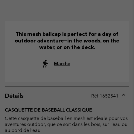
This mesh ballcap is perfect for a day of
outdoor adventure—in the woods, on the
water, or on the deck.
Marche
Détails
Réf.
1652541
Expan
or
CASQUETTE DE BASEBALL CLASSIQUE
collap
Cette casquette de baseball en mesh est idéale pour vos
sectio
aventures outdoor, que ce soit dans les bois, sur l’eau ou
au bord de l’eau.