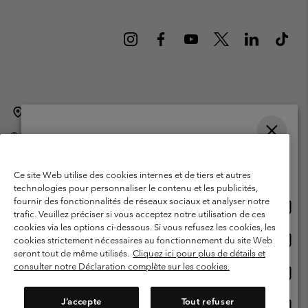
Belgique (français)
English ›
Nederlands ›
|
|
©
2026
Columbia Sportswear International Sarl. Avenue des Morgines, 12
1213 Petit-Lancy Switzerland. Tous droits réservés.
Veuillez choisir une langue
Conditions d'utilisation
Conditions Générales de Vente
Achats en ligne disponibles
Ce site Web utilise des cookies internes et de tiers et autres
Garanties Légales
Politique de confidentialité
technologies pour personnaliser le contenu et les publicités,
fournir des fonctionnalités de réseaux sociaux et analyser notre
Achat
United States
Conditions d'utilisation - Membres
trafic. Veuillez préciser si vous acceptez notre utilisation de ces
en
cookies via les options ci-dessous. Si vous refusez les cookies, les
Conditions D'utilisation - Contenu généré par l'utilisateur
Impressum
ligne
Achat
Belgium-English
cookies strictement nécessaires au fonctionnement du site Web
dispon
en
Cookies
seront tout de même utilisés.
Cliquez ici pour plus de détails et
ligne
consulter notre Déclaration complète sur les cookies.
Achat
Belgium-Français
dispon
en
Service client: Lun - sam de 9h à 13h et de 14h à 18h
(+)3278480783
ligne
J’accepte
Tout refuser
Achat
Belgium-Dutch