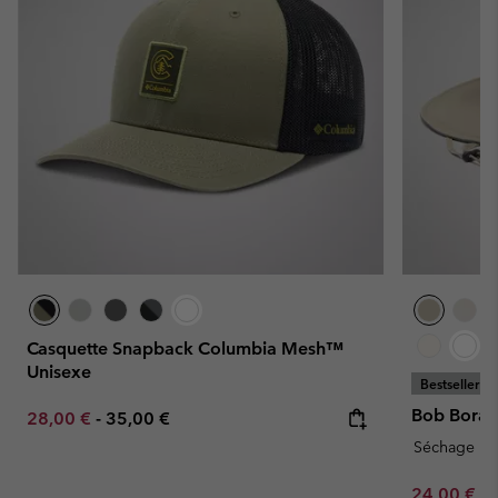
Casquette Snapback Columbia Mesh™
Unisexe
Bestseller
Bob Bora 
Minimum sale price:
Maximum price:
28,00 €
-
35,00 €
Séchage ra
Minimum sa
24,00 €
-