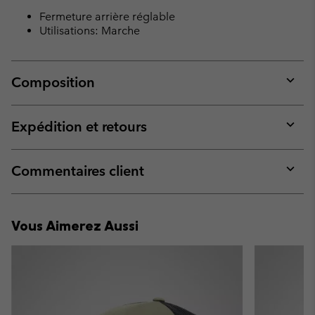
Fermeture arrière réglable
Utilisations: Marche
Composition
Expan
or
collap
Expédition et retours
sectio
Expan
or
collap
Commentaires client
sectio
Expan
or
collap
Vous Aimerez Aussi
sectio