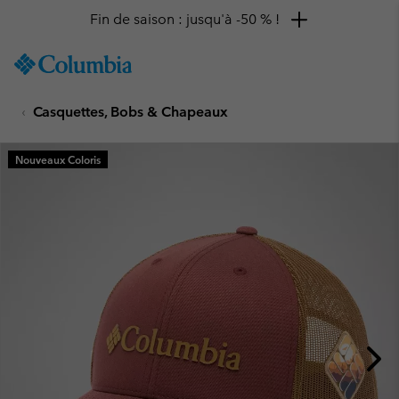
Fin de saison : jusqu'à -50 % !
SKIP
Columbia
TO
Sportswear
CONTENT
Casquettes, Bobs & Chapeaux
SKIP
TO
MAIN
Nouveaux Coloris
NAV
SKIP
TO
SEARCH