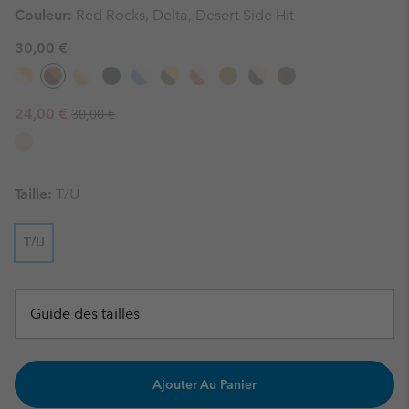
Couleur:
Red Rocks, Delta, Desert Side Hit
30,00 €
Regular price:
Sale price:
24,00 €
30,00 €
Taille:
T/U
T/U
Guide des tailles
Ajouter Au Panier