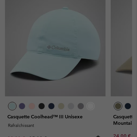
Casquette Coolhead™ III Unisexe
Casquette 
Mountain
Rafraîchissant
Minimum sa
24,00 €
-