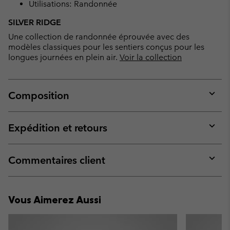
Utilisations: Randonnée
SILVER RIDGE
Une collection de randonnée éprouvée avec des
modèles classiques pour les sentiers conçus pour les
longues journées en plein air.
Voir la collection
Composition
Expan
or
collap
Expédition et retours
sectio
Expan
or
collap
Commentaires client
sectio
Expan
or
collap
Vous Aimerez Aussi
sectio