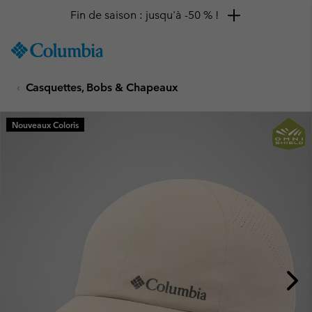
Fin de saison : jusqu'à -50 % !
SKIP
Columbia
TO
Sportswear
CONTENT
Casquettes, Bobs & Chapeaux
SKIP
TO
MAIN
Nouveaux Coloris
NAV
SKIP
TO
SEARCH