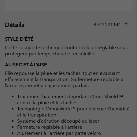
Détails
Réf.
2121141
Expan
or
STYLE D’ÉTÉ
collap
Cette casquette technique confortable et réglable vous
sectio
protégera par temps chaud et ensoleillé.
AU SEC ET À L’AISE
Elle repousse la pluie et les taches, tout en évacuant
efficacement la transpiration. Sa fermeture réglable à
l’arrière permet un ajustement parfait.
Traitement hautement déperlant Omni-Shield™
contre la pluie et les taches
Technologie Omni-Wick™ pour évacuer l’humidité
et la transpiration
Système d’aération découpé au laser
Fermeture réglable à l’arrière
Ajustement à l’arrière par patte velcro