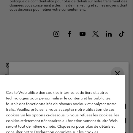
politique de confidentialité
pour plus de détails sur notre traitement des
données vous concernant à des fins de marketing et sur les moyens dont
vous disposez pour retirer votre consentement.
Belgique (français)
English ›
Nederlands ›
|
|
©
2026
Columbia Sportswear International Sarl. Avenue des Morgines, 12
1213 Petit-Lancy Switzerland. Tous droits réservés.
Veuillez choisir une langue
Conditions d'utilisation
Conditions Générales de Vente
Achats en ligne disponibles
Ce site Web utilise des cookies internes et de tiers et autres
Garanties Légales
Politique de confidentialité
technologies pour personnaliser le contenu et les publicités,
fournir des fonctionnalités de réseaux sociaux et analyser notre
Achat
United States
Conditions d'utilisation - Membres
trafic. Veuillez préciser si vous acceptez notre utilisation de ces
en
cookies via les options ci-dessous. Si vous refusez les cookies, les
Conditions D'utilisation - Contenu généré par l'utilisateur
Impressum
ligne
Achat
Belgium-English
cookies strictement nécessaires au fonctionnement du site Web
dispon
en
Cookies
seront tout de même utilisés.
Cliquez ici pour plus de détails et
ligne
consulter notre Déclaration complète sur les cookies.