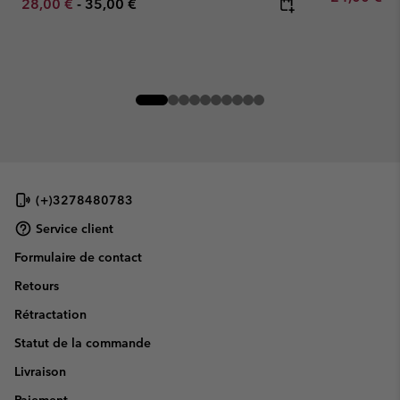
Minimum sale price:
Maximum price:
28,00 €
-
35,00 €
(+)3278480783
Service client
Formulaire de contact
Retours
Rétractation
Statut de la commande
Livraison