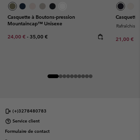
Casquette à Boutons-pression
Casquette 
Mountaincap™ Unisexe
Rafraîchissa
Minimum sale price:
Maximum price:
24,00 €
-
35,00 €
Minimum sa
21,00 €
-
(+)3278480783
Service client
Formulaire de contact