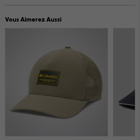
Expan
or
collap
Vous Aimerez Aussi
sectio