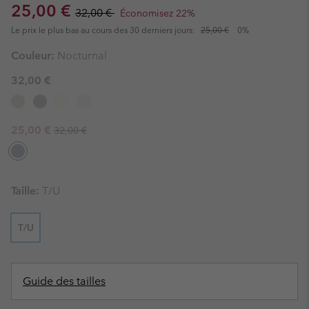
Sale price:
Regular price:
25,00 €
32,00 €
Économisez 22%
Le prix le plus bas au cours des 30 derniers jours:
25,00 €
0%
Couleur:
Nocturnal
32,00 €
Regular price:
Sale price:
25,00 €
32,00 €
Taille:
T/U
T/U
Guide des tailles