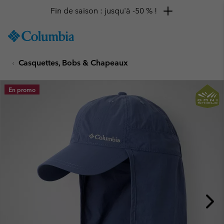
Fin de saison : jusqu'à -50 % !
SKIP
Columbia
TO
Sportswear
CONTENT
Casquettes, Bobs & Chapeaux
SKIP
TO
MAIN
En promo
NAV
SKIP
TO
SEARCH