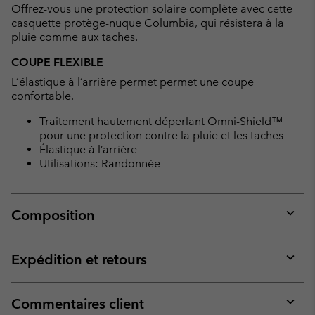
Offrez-vous une protection solaire complète avec cette
sectio
casquette protège-nuque Columbia, qui résistera à la
pluie comme aux taches.
COUPE FLEXIBLE
L’élastique à l’arrière permet permet une coupe
confortable.
Traitement hautement déperlant Omni-Shield™
pour une protection contre la pluie et les taches
Élastique à l’arrière
Utilisations: Randonnée
Composition
Expan
or
collap
Expédition et retours
sectio
Expan
or
collap
Commentaires client
sectio