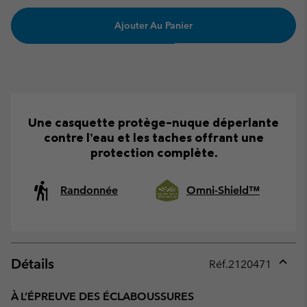
Ajouter Au Panier
Une casquette protège-nuque déperlante
contre l’eau et les taches offrant une
protection complète.
Randonnée
Omni-Shield™
Détails
Réf.
2120471
Expan
or
À L’ÉPREUVE DES ÉCLABOUSSURES
collap