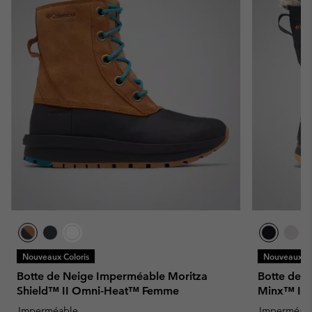
Nouveaux Coloris
Nouveaux Co
Botte de Neige Imperméable Moritza
Botte de 
Shield™ II Omni-Heat™ Femme
Minx™ IV
Imperméable
Imperméab