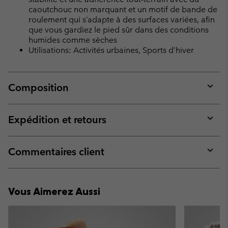
caoutchouc non marquant et un motif de bande de
roulement qui s’adapte à des surfaces variées, afin
que vous gardiez le pied sûr dans des conditions
humides comme sèches
Utilisations: Activités urbaines, Sports d’hiver
Composition
Expan
or
collap
Expédition et retours
sectio
Expan
or
collap
Commentaires client
sectio
Expan
or
collap
Vous Aimerez Aussi
sectio