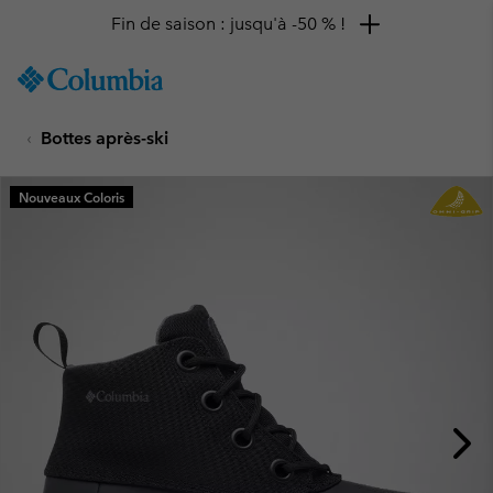
Fin de saison : jusqu'à -50 % !
SKIP
Columbia
TO
Sportswear
CONTENT
Bottes après-ski
SKIP
TO
MAIN
Nouveaux Coloris
NAV
SKIP
TO
SEARCH