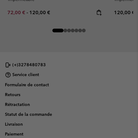
Minimum sale price:
Maximum price:
Regular pr
72,00 €
-
120,00 €
120,00 €
(+)3278480783
Service client
Formulaire de contact
Retours
Rétractation
Statut de la commande
Livraison
Paiement