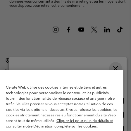
données vous concernant à des fins de marketing et sur les moyens dont
vous disposez pour retirer votre consentement.
Belgique (français)
English ›
Nederlands ›
|
|
©
2026
Columbia Sportswear International Sarl. Avenue des Morgines, 12
1213 Petit-Lancy Switzerland. Tous droits réservés.
Veuillez choisir une langue
Conditions d'utilisation
Conditions Générales de Vente
Achats en ligne disponibles
Ce site Web utilise des cookies internes et de tiers et autres
Garanties Légales
Politique de confidentialité
technologies pour personnaliser le contenu et les publicités,
fournir des fonctionnalités de réseaux sociaux et analyser notre
Achat
United States
Conditions d'utilisation - Membres
trafic. Veuillez préciser si vous acceptez notre utilisation de ces
en
cookies via les options ci-dessous. Si vous refusez les cookies, les
Conditions D'utilisation - Contenu généré par l'utilisateur
Impressum
ligne
Achat
Belgium-English
cookies strictement nécessaires au fonctionnement du site Web
dispon
en
Cookies
seront tout de même utilisés.
Cliquez ici pour plus de détails et
ligne
consulter notre Déclaration complète sur les cookies.
Achat
Belgium-Français