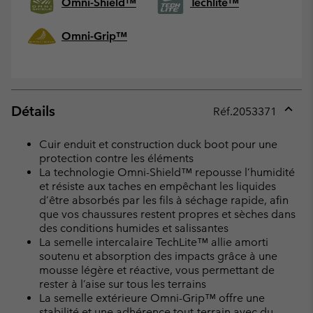
Omni-Shield™
Techlite™
Omni-Grip™
Détails
Réf.
2053371
Expan
or
Cuir enduit et construction duck boot pour une
collap
protection contre les éléments
sectio
La technologie Omni-Shield™ repousse l’humidité
et résiste aux taches en empêchant les liquides
d’être absorbés par les fils à séchage rapide, afin
que vos chaussures restent propres et sèches dans
des conditions humides et salissantes
La semelle intercalaire TechLite™ allie amorti
soutenu et absorption des impacts grâce à une
mousse légère et réactive, vous permettant de
rester à l’aise sur tous les terrains
La semelle extérieure Omni-Grip™ offre une
stabilité et une adhérence tout-terrain avec du