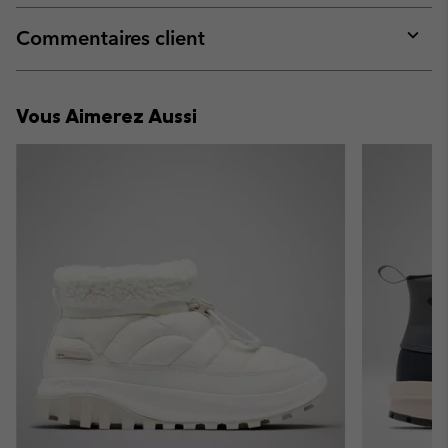
or
collap
Commentaires client
sectio
Expan
or
collap
Vous Aimerez Aussi
sectio