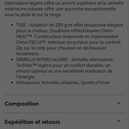
intercalaire légère offre un amorti supérieur et la semelle
extérieure robuste offre une accroche exceptionnelle
sous la pluie et sur la neige.
TIGE : Isolation de 200 g et effet doudoune élégant
pour la chaleur. Doublure réfléchissante Omni-
HEAT™. Construction respirante et imperméable
Omni-TECH™. Intérieur en polaire pour le confort.
Zip sur le côté pour chausser et déchausser
facilement.
SEMELLE INTERCALAIRE : Semelle intercalaire
Techlite™ légère pour un confort durable, un
amorti optimal et une excellente restitution de
l’énergie.
Utilisations: Activités urbaines, Sports d’hiver
Composition
Expan
or
collap
Expédition et retours
sectio
Expan