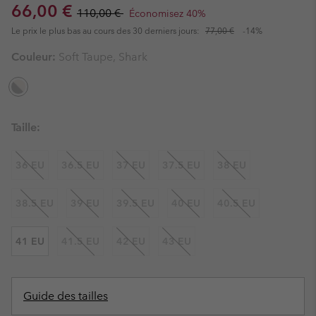
Sale price:
Regular price:
66,00 €
110,00 €
Économisez 40%
Le prix le plus bas au cours des 30 derniers jours:
77,00 €
-14%
Couleur:
Soft Taupe, Shark
Taille:
36 EU
36.5 EU
37 EU
37.5 EU
38 EU
38.5 EU
39 EU
39.5 EU
40 EU
40.5 EU
41 EU
41.5 EU
42 EU
43 EU
Guide des tailles