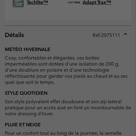
Techlite™
Adapt Trax™
Détails
Réf.
2075111
Expan
or
MÉTÉO HIVERNALE
collap
Cosy, confortables et élégantes, ces bottes
sectio
imperméables sont dotées d’une isolation de 200 g,
d’une doublure en polaire et d’une technologie
réfléchissante pour garder vos pieds au chaud et au sec
quel que soit le temps.
STYLE QUOTIDIEN
Son style polyvalent effet doudoune et son zip latéral
pratique pour un accès aisé en font un incontournable de
votre dressing d’hiver.
PLUIE ET NEIGE
Pour un confort tout au long de la journée, la semelle