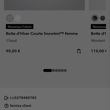
Nouveaux Coloris
Nouveaux Co
Botte d’Hiver Courte Snowtrot™ Femme
Botte d’H
Chaud
Résistant à 
Regular price:
Regular pr
90,00 €
110,00 €
(+)3278480783
Service client