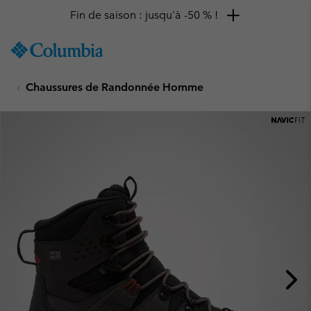
Fin de saison : jusqu'à -50 % !
SKIP
Columbia
TO
Sportswear
CONTENT
Chaussures de Randonnée Homme
SKIP
TO
MAIN
NAV
SKIP
TO
SEARCH