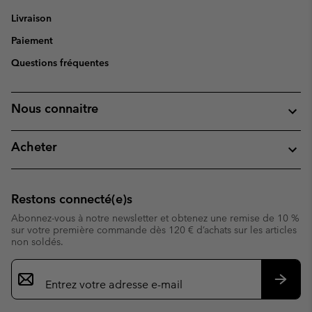
Livraison
Paiement
Questions fréquentes
Nous connaitre
Acheter
Restons connecté(e)s
Abonnez-vous à notre newsletter et obtenez une remise de 10 %
sur votre première commande dès 120 € d’achats sur les articles
non soldés.
Inscription
par
e-
S’abo
mail