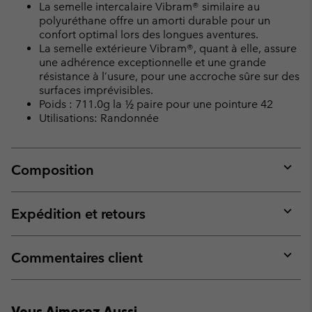
La semelle intercalaire Vibram® similaire au
polyuréthane offre un amorti durable pour un
confort optimal lors des longues aventures.
La semelle extérieure Vibram®, quant à elle, assure
une adhérence exceptionnelle et une grande
résistance à l’usure, pour une accroche sûre sur des
surfaces imprévisibles.
Poids : 711.0g la ½ paire pour une pointure 42
Utilisations: Randonnée
Composition
Expan
or
collap
Expédition et retours
sectio
Expan
or
collap
Commentaires client
sectio
Expan
or
collap
Vous Aimerez Aussi
sectio