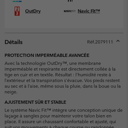
OutDry
Navic Fit™
Détails
Réf.
2079111
Expan
or
PROTECTION IMPERMÉABLE AVANCÉE
collap
Avec la technologie OutDry™, une membrane
sectio
imperméable et respirante est directement collée à la
tige en cuir et en textile. Résultat : l’humidité reste à
l’extérieur et la transpiration s’évacue. Vos pieds restent
au sec et à l’aise, même sous la pluie, dans la boue ou la
neige.
AJUSTEMENT SÛR ET STABLE
Le système Navic Fit™ intègre une conception unique de
laçage à sangles pour maintenir votre talon bien en
place. Il assure un chaussant confortable et ajusté, qui
suit vos mouvements à chaque course ou randonnée.