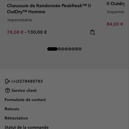
II Outdr
Chaussure de Randonnée Peakfreak™ II
OutDry™ Homme
Imperméab
Imperméable
Sale price:
Re
84,00 €
14
Minimum sale price:
Maximum price:
78,00 €
-
130,00 €
(+)3278480783
Service client
Formulaire de contact
Retours
Rétractation
Statut de la commande