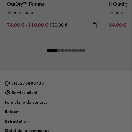
OutDry™ Femme
II Outdry
Imperméable
Imperméab
Minimum sale price:
Maximum sale price:
Regular price:
Minimum sa
78,00 €
-
110,00 €
130,00 €
84,00 €
-
(+)3278480783
Service client
Formulaire de contact
Retours
Rétractation
Statut de la commande