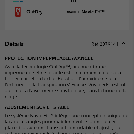
OutDry
Navic Fit™
Détails
Réf.
2079141
Expan
or
PROTECTION IMPERMÉABLE AVANCÉE
collap
Avec la technologie OutDry™, une membrane
sectio
imperméable et respirante est directement collée à la
tige en cuir et en textile. Résultat : l’humidité reste à
l’extérieur et la transpiration s’évacue. Vos pieds restent
au sec et à l’aise, même sous la pluie, dans la boue ou la
neige.
AJUSTEMENT SÛR ET STABLE
Le système Navic Fit™ intègre une conception unique de
laçage à sangles pour maintenir votre talon bien en
place. il assure un chaussant confortable et ajusté, qui
suit vos mouvements à chaque course ou randonnée.