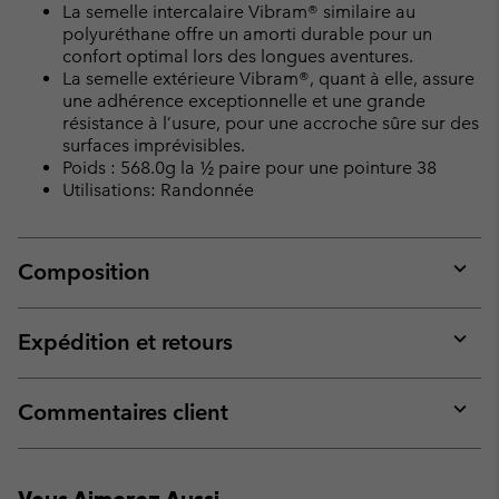
La semelle intercalaire Vibram® similaire au
polyuréthane offre un amorti durable pour un
confort optimal lors des longues aventures.
La semelle extérieure Vibram®, quant à elle, assure
une adhérence exceptionnelle et une grande
résistance à l’usure, pour une accroche sûre sur des
surfaces imprévisibles.
Poids : 568.0g la ½ paire pour une pointure 38
Utilisations: Randonnée
Composition
Expan
or
collap
Expédition et retours
sectio
Expan
or
collap
Commentaires client
sectio
Expan
or
collap
Vous Aimerez Aussi
sectio