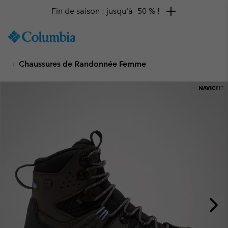
Fin de saison : jusqu'à -50 % !
SKIP
Columbia
TO
Sportswear
CONTENT
Chaussures de Randonnée Femme
SKIP
TO
MAIN
NAV
SKIP
TO
SEARCH