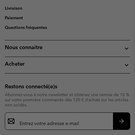
Livraison
Paiement
Questions fréquentes
Nous connaitre
Acheter
Restons connecté(e)s
Abonnez-vous à notre newsletter et obtenez une remise de 10 %
sur votre première commande dès 120 € d’achats sur les articles
non soldés.
Inscription
par
e-
S’abo
mail