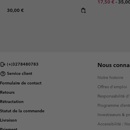
Minimum sale p
Maxi
17,50 €
-
35,0
Regular price:
30,00 €
Nous connai
(+)3278480783
Service client
Notre histoire
Formulaire de contact
Offres d'emploi
Retours
Responsabilité d'
Rétractation
Programme d’entr
Statut de la commande
Investisseurs & p
Livraison
Accessibilité : 
Paiement