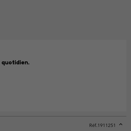
 quotidien.
Réf.
1911251
Expan