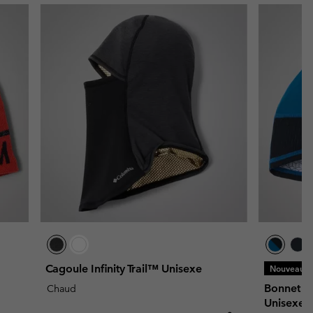
Cagoule Infinity Trail™ Unisexe
Nouveaux C
Bonnet T
Chaud
Unisexe