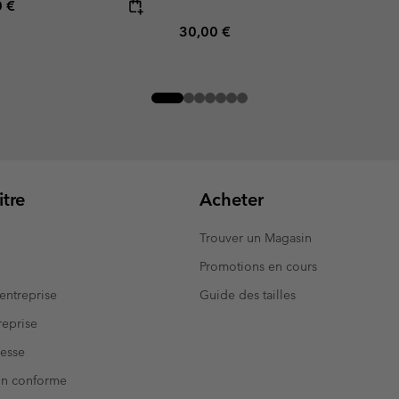
rice:
mum price:
0 €
Regular price:
30,00 €
tre
Acheter
Trouver un Magasin
Promotions en cours
entreprise
Guide des tailles
eprise
resse
Non conforme