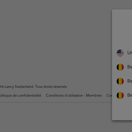
Un
Be
Be
t-Lancy Switzerland. Tous droits réservés.
B
olitique de confidentialité
Conditions d'utilisation - Membres
Conditions D'uti