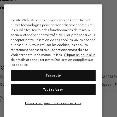
Questions fréquentes
Ce site Web utilise des cookies internes et de tiers et
autres technologies pour personnaliser le contenu et
les publicités, fournir des fonctionnalités de réseaux
sociaux et analyser notre trafic. Veuillez préciser si vous
acceptez notre utilisation de ces cookies via les options
ci-dessous. Si vous refusez les cookies, les cookies
strictement nécessaires au fonctionnement du site
Web seront tout de même utilisés.
Cliquez ici pour plus
de détails et consulter notre Déclaration complète sur
les cookies.
Belgique (français)
English ›
Nederlands ›
|
|
J’accepte
©
2026
Columbia Sportswear International Sarl. Avenue des Morgines, 12 1213 Peti
Conditions d'utilisation
Conditions Générales de Vente
Garanties Légales
P
Tout refuser
Service client: Lun - sam de 9h à 13h et de 14h à 18h
(+)3278480783
Gérer vos paramètres de cookies