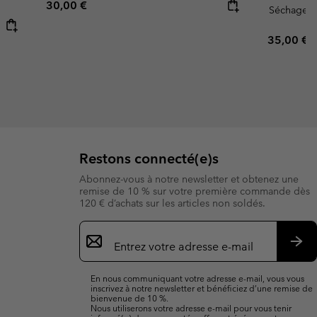
Regular price:
30,00 €
Séchage r
Regular p
35,00 €
Restons connecté(e)s
Abonnez-vous à notre newsletter et obtenez une
remise de 10 % sur votre première commande dès
120 € d’achats sur les articles non soldés.
Inscription
par
e-
S’a
mail
En nous communiquant votre adresse e-mail, vous vous
inscrivez à notre newsletter et bénéficiez d’une remise de
bienvenue de 10 %.
Nous utiliserons votre adresse e-mail pour vous tenir