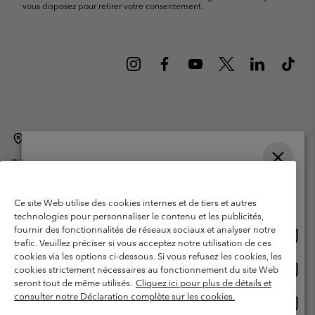
vous disposez pour retirer votre consentement.
Belgique (français)
English ›
Nederlands ›
|
|
©
2026
Columbia Sportswear International Sarl. Avenue des Morgines, 12
1213 Petit-Lancy Switzerland. Tous droits réservés.
Veuillez choisir une langue
Conditions d'utilisation
Conditions Générales de Vente
Achats en ligne disponibles
Ce site Web utilise des cookies internes et de tiers et autres
Garanties Légales
Politique de confidentialité
technologies pour personnaliser le contenu et les publicités,
fournir des fonctionnalités de réseaux sociaux et analyser notre
Achat
United States
Conditions d'utilisation - Membres
trafic. Veuillez préciser si vous acceptez notre utilisation de ces
en
cookies via les options ci-dessous. Si vous refusez les cookies, les
Conditions D'utilisation - Contenu généré par l'utilisateur
Impressum
ligne
Achat
Belgium-English
cookies strictement nécessaires au fonctionnement du site Web
dispon
en
Cookies
seront tout de même utilisés.
Cliquez ici pour plus de détails et
ligne
consulter notre Déclaration complète sur les cookies.
Achat
Belgium-Français
dispon
en
Service client: Lun - sam de 9h à 13h et de 14h à 18h