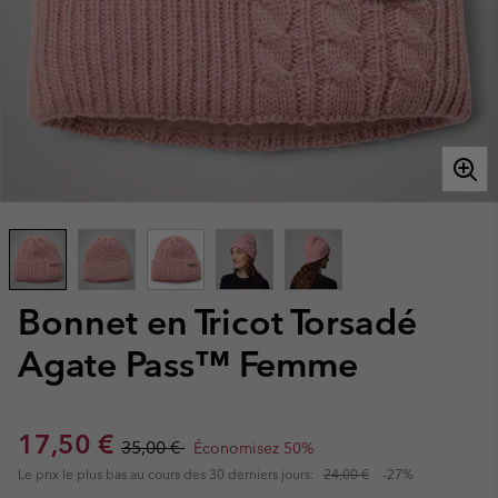
Bonnet en Tricot Torsadé
Agate Pass™ Femme
Sale price:
Regular price:
17,50 €
35,00 €
Économisez 50%
Le prix le plus bas au cours des 30 derniers jours:
24,00 €
-27%