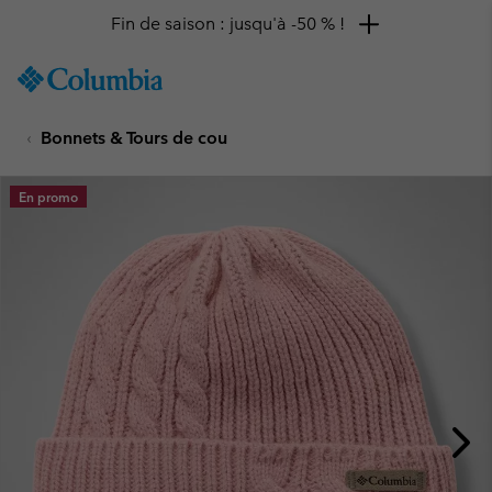
Fin de saison : jusqu'à -50 % !
SKIP
Columbia
TO
Sportswear
CONTENT
Bonnets & Tours de cou
SKIP
TO
MAIN
En promo
NAV
SKIP
TO
SEARCH