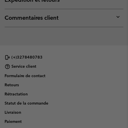
Expan
or
collap
Commentaires client
sectio
Expan
or
collap
sectio
(+)3278480783
Service client
Formulaire de contact
Retours
Rétractation
Statut de la commande
Livraison
Paiement