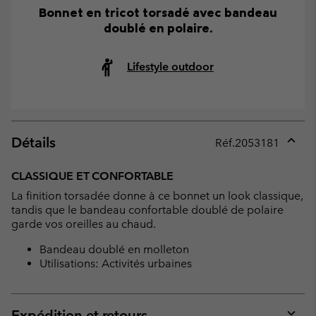
Bonnet en tricot torsadé avec bandeau
doublé en polaire.
Lifestyle outdoor
Détails
Réf.
2053181
Expan
or
CLASSIQUE ET CONFORTABLE
collap
La finition torsadée donne à ce bonnet un look classique,
sectio
tandis que le bandeau confortable doublé de polaire
garde vos oreilles au chaud.
Bandeau doublé en molleton
Utilisations: Activités urbaines
Expédition et retours