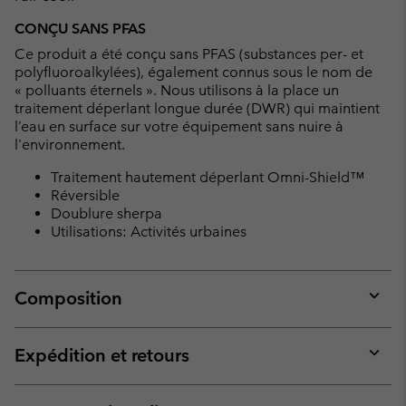
CONÇU SANS PFAS
Ce produit a été conçu sans PFAS (substances per- et
polyfluoroalkylées), également connus sous le nom de
« polluants éternels ». Nous utilisons à la place un
traitement déperlant longue durée (DWR) qui maintient
l’eau en surface sur votre équipement sans nuire à
l'environnement.
Traitement hautement déperlant Omni-Shield™
Réversible
Doublure sherpa
Utilisations: Activités urbaines
Composition
Expan
or
collap
Expédition et retours
sectio
Expan
or