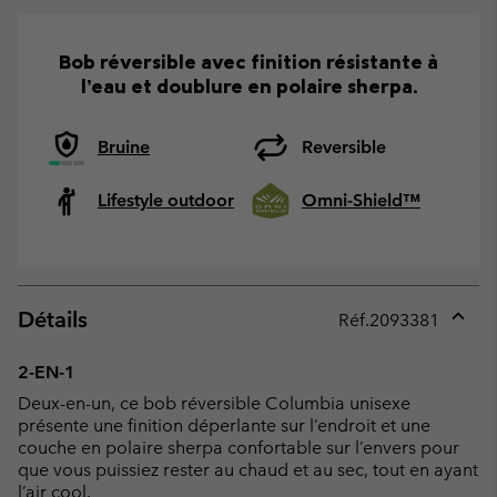
Bob réversible avec finition résistante à
l’eau et doublure en polaire sherpa.
Bruine
Reversible
Lifestyle outdoor
Omni-Shield™
Détails
Réf.
2093381
Expan
or
2-EN-1
collap
Deux-en-un, ce bob réversible Columbia unisexe
sectio
présente une finition déperlante sur l’endroit et une
couche en polaire sherpa confortable sur l’envers pour
que vous puissiez rester au chaud et au sec, tout en ayant
l’air cool.