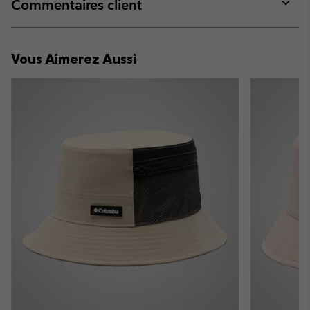
collap
Commentaires client
sectio
Expan
or
collap
Vous Aimerez Aussi
sectio