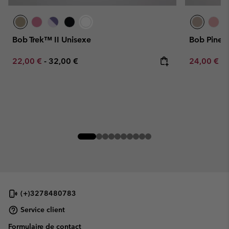
Bob Trek™ II Unisexe
Bob Pine 
Minimum sale price:
Maximum price:
Minimum sa
22,00 €
-
32,00 €
24,00 €
-
(+)3278480783
Service client
Formulaire de contact