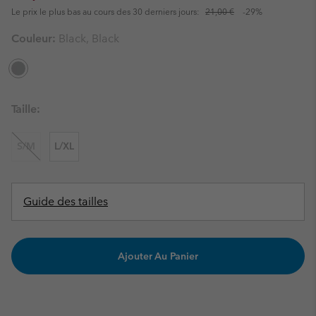
Le prix le plus bas au cours des 30 derniers jours:
21,00 €
-29%
Couleur:
Black, Black
Taille:
S/M
L/XL
Guide des tailles
Ajouter Au Panier