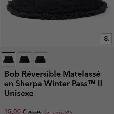
Bob Réversible Matelassé
en Sherpa Winter Pass™ II
Unisexe
Sale price:
Regular price:
15,00 €
30,00 €
Économisez 50%