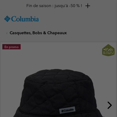
Fin de saison : jusqu'à -50 % !
SKIP
Columbia
TO
Sportswear
CONTENT
Casquettes, Bobs & Chapeaux
SKIP
TO
MAIN
En promo
NAV
SKIP
TO
SEARCH