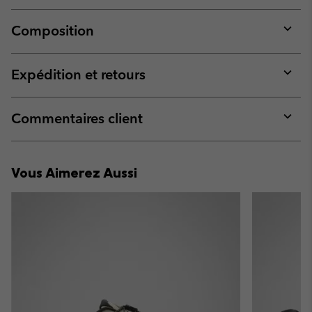
Composition
Expan
or
collap
Expédition et retours
sectio
Expan
or
collap
Commentaires client
sectio
Expan
or
collap
Vous Aimerez Aussi
sectio