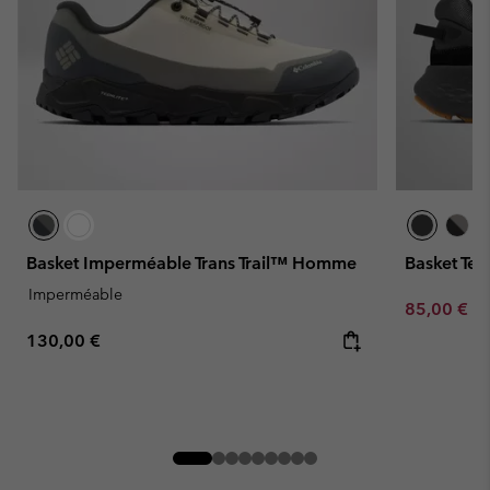
Basket Imperméable Trans Trail™ Homme
Basket Te
Imperméable
Minimum sa
85,00 €
-
Regular price:
130,00 €