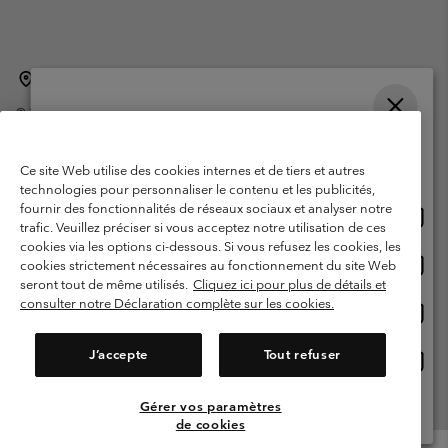
Belgique (français)
English ›
Nederlands ›
|
|
©
2026
Columbia Sportswear International Sarl. Avenue des Morgines, 12
1213 Petit-Lancy Switzerland. Tous droits réservés.
Veuillez choisir une langue
Conditions d'utilisation
Conditions Générales de Vente
Achats en ligne disponibles
Ce site Web utilise des cookies internes et de tiers et autres
Garanties Légales
Politique de confidentialité
technologies pour personnaliser le contenu et les publicités,
fournir des fonctionnalités de réseaux sociaux et analyser notre
Achat
United States
Conditions d'utilisation - Membres
trafic. Veuillez préciser si vous acceptez notre utilisation de ces
en
cookies via les options ci-dessous. Si vous refusez les cookies, les
Conditions D'utilisation - Contenu généré par l'utilisateur
Impressum
ligne
Achat
Belgium-English
cookies strictement nécessaires au fonctionnement du site Web
dispon
en
Cookies
seront tout de même utilisés.
Cliquez ici pour plus de détails et
ligne
consulter notre Déclaration complète sur les cookies.
Achat
Belgium-Français
dispon
en
Service client: Lun - sam de 9h à 13h et de 14h à 18h
(+)3278480783
ligne
J’accepte
Tout refuser
Achat
Belgium-Dutch
dispon
en
ligne
Gérer vos paramètres
Voir Tous Les Pays
dispon
de cookies