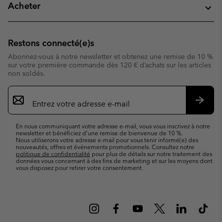
Acheter
Restons connecté(e)s
Abonnez-vous à notre newsletter et obtenez une remise de 10 %
sur votre première commande dès 120 € d’achats sur les articles
non soldés.
Inscription
par
e-
S’abo
mail
En nous communiquant votre adresse e-mail, vous vous inscrivez à notre
newsletter et bénéficiez d’une remise de bienvenue de 10 %.
Nous utiliserons votre adresse e-mail pour vous tenir informé(e) des
nouveautés, offres et événements promotionnels. Consultez notre
politique de confidentialité
pour plus de détails sur notre traitement des
données vous concernant à des fins de marketing et sur les moyens dont
vous disposez pour retirer votre consentement.