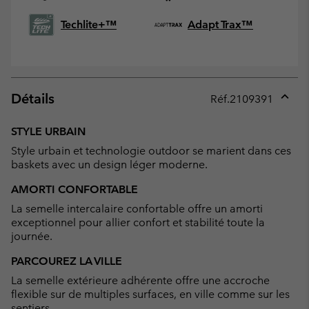
Techlite+™
Adapt Trax™
Détails
Réf.
2109391
Expan
or
STYLE URBAIN
collap
Style urbain et technologie outdoor se marient dans ces
sectio
baskets avec un design léger moderne.
AMORTI CONFORTABLE
La semelle intercalaire confortable offre un amorti
exceptionnel pour allier confort et stabilité toute la
journée.
PARCOUREZ LA VILLE
La semelle extérieure adhérente offre une accroche
flexible sur de multiples surfaces, en ville comme sur les
sentiers.