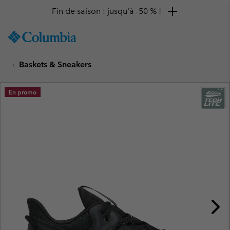
Fin de saison : jusqu'à -50 % !
SKIP
Columbia
TO
Sportswear
CONTENT
Baskets & Sneakers
SKIP
TO
MAIN
En promo
NAV
SKIP
TO
SEARCH