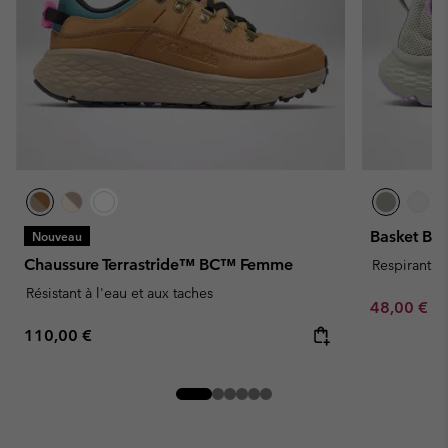
Basket B
Nouveau
Chaussure Terrastride™ BC™ Femme
Respirant
Résistant à l'eau et aux taches
Minimum sa
48,00 €
-
Regular price:
110,00 €