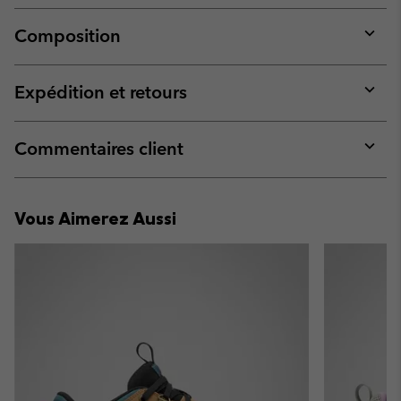
Composition
Expan
or
collap
Expédition et retours
sectio
Expan
or
collap
Commentaires client
sectio
Expan
or
collap
Vous Aimerez Aussi
sectio