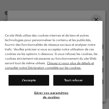
Belgique (français)
English ›
Nederlands ›
|
|
©
2026
Columbia Sportswear International Sarl. Avenue des Morgines, 12
1213 Petit-Lancy Switzerland. Tous droits réservés.
Veuillez choisir une langue
Conditions d'utilisation
Conditions Générales de Vente
Achats en ligne disponibles
Ce site Web utilise des cookies internes et de tiers et autres
Garanties Légales
Politique de confidentialité
technologies pour personnaliser le contenu et les publicités,
fournir des fonctionnalités de réseaux sociaux et analyser notre
Achat
United States
Conditions d'utilisation - Membres
trafic. Veuillez préciser si vous acceptez notre utilisation de ces
en
cookies via les options ci-dessous. Si vous refusez les cookies, les
Conditions D'utilisation - Contenu généré par l'utilisateur
Impressum
ligne
Achat
Belgium-English
cookies strictement nécessaires au fonctionnement du site Web
dispon
en
Cookies
seront tout de même utilisés.
Cliquez ici pour plus de détails et
ligne
consulter notre Déclaration complète sur les cookies.
Achat
Belgium-Français
dispon
en
Service client: Lun - sam de 9h à 13h et de 14h à 18h
(+)3278480783
ligne
J’accepte
Tout refuser
Achat
Belgium-Dutch
dispon
en
ligne
Gérer vos paramètres
Voir Tous Les Pays
dispon
de cookies