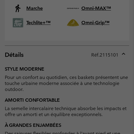
Marche
Omni-MAX™
Techlite+™
Omni-Grip™
Détails
Réf.
2115101
Expan
or
STYLE MODERNE
collap
Pour un confort au quotidien, ces baskets présentent une
sectio
touche urbaine moderne associée à une technologie
outdoor.
AMORTI CONFORTABLE
La semelle intercalaire technique absorbe les impacts et
offre un amorti et un équilibre exceptionnels.
À GRANDES ENJAMBÉES
Des rainures flexibles profondes à l’avant-pied et une