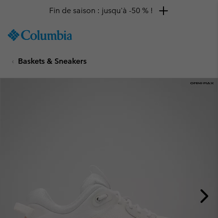
Fin de saison : jusqu'à -50 % !
SKIP
Columbia
TO
Sportswear
CONTENT
Baskets & Sneakers
SKIP
TO
MAIN
NAV
SKIP
TO
SEARCH