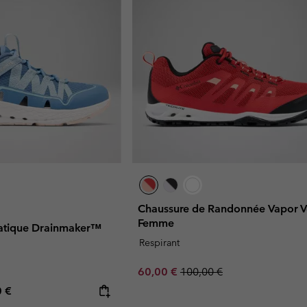
Chaussure de Randonnée Vapor V
Femme
atique Drainmaker™
Respirant
Sale price:
Regular price:
60,00 €
100,00 €
rice:
mum price:
0 €