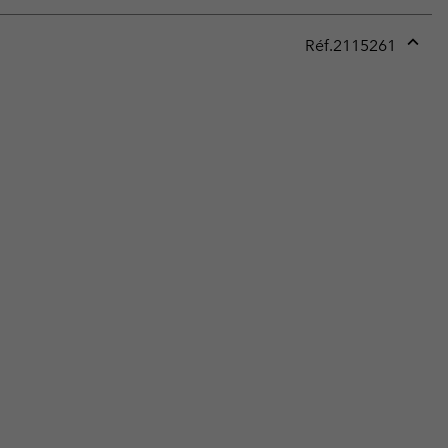
Réf.
2115261
Expan
or
collap
sectio