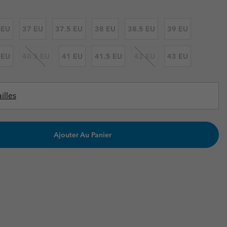
ours de cou
ours de cou
Guide Des Articles Imperméables
Guide Des Articles Imperméables
i & d'hiver
i & d'Hiver
 EU
37 EU
37.5 EU
38 EU
38.5 EU
39 EU
 grandes tailles
articles femme
 EU
40.5 EU
41 EU
41.5 EU
42 EU
43 EU
articles homme
illes
Ajouter Au Panier