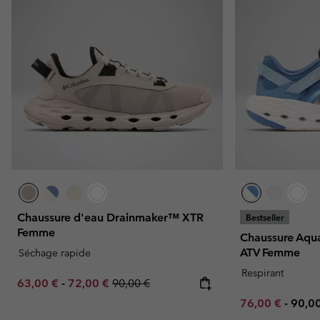
Chaussure d'eau Drainmaker™ XTR
Bestseller
Femme
Chaussure Aqu
ATV Femme
Séchage rapide
Respirant
Minimum sale price:
Maximum sale price:
Regular price:
63,00 €
-
72,00 €
90,00 €
Minimum sale p
Maxi
76,00 €
-
90,0