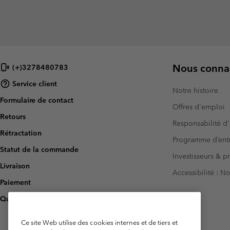
Nous connai
(+)3278480783
Service client
Notre histoire
Formulaire de contact
Offres d'emploi
Retours
Responsabilité d'
Rétractation
Programme d’entr
Statut de la commande
Investisseurs & p
Livraison
Accessibilité : 
Paiement
Questions fréquentes
Ce site Web utilise des cookies internes et de tiers et