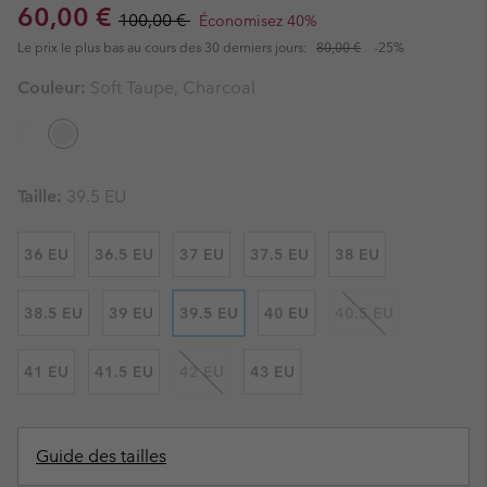
Sale price:
Regular price:
60,00 €
100,00 €
Économisez 40%
Le prix le plus bas au cours des 30 derniers jours:
80,00 €
-25%
Couleur:
Soft Taupe, Charcoal
Taille:
39.5 EU
36 EU
36.5 EU
37 EU
37.5 EU
38 EU
38.5 EU
39 EU
39.5 EU
40 EU
40.5 EU
41 EU
41.5 EU
42 EU
43 EU
Guide des tailles