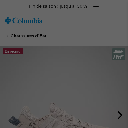
Fin de saison : jusqu'à -50 % !
SKIP
Columbia
TO
Sportswear
CONTENT
Chaussures d'Eau
SKIP
TO
MAIN
En promo
NAV
SKIP
TO
SEARCH