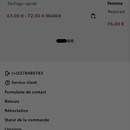
Femme
Séchage rapide
Respirant
Minimum sale price:
Maximum sale price:
Regular price:
63,00 €
-
72,00 €
90,00 €
Minimum sa
76,00 €
-
(+)3278480783
Service client
Formulaire de contact
Retours
Rétractation
Statut de la commande
Livraison