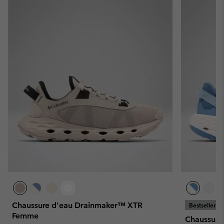
Chaussure d'eau Drainmaker™ XTR
Bestseller
Femme
Chaussure