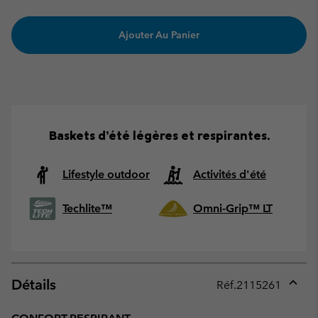
Ajouter Au Panier
Baskets d’été légères et respirantes.
Lifestyle outdoor
Activités d'été
Techlite™
Omni-Grip™ LT
Détails
Réf.
2115261
Expan
or