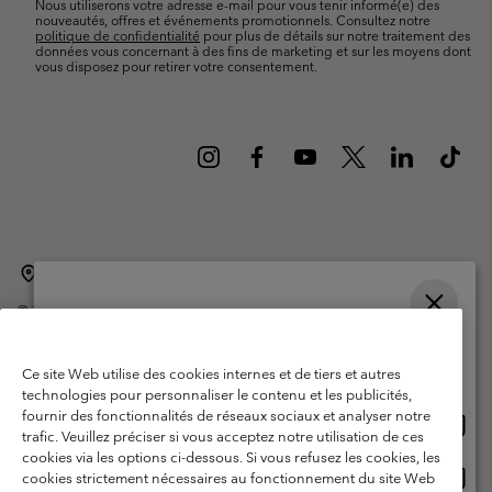
Nous utiliserons votre adresse e-mail pour vous tenir informé(e) des
nouveautés, offres et événements promotionnels. Consultez notre
politique de confidentialité
pour plus de détails sur notre traitement des
données vous concernant à des fins de marketing et sur les moyens dont
vous disposez pour retirer votre consentement.
Belgique (français)
English ›
Nederlands ›
|
|
©
2026
Columbia Sportswear International Sarl. Avenue des Morgines, 12
1213 Petit-Lancy Switzerland. Tous droits réservés.
Veuillez choisir une langue
Conditions d'utilisation
Conditions Générales de Vente
Achats en ligne disponibles
Ce site Web utilise des cookies internes et de tiers et autres
Garanties Légales
Politique de confidentialité
technologies pour personnaliser le contenu et les publicités,
fournir des fonctionnalités de réseaux sociaux et analyser notre
Achat
United States
Conditions d'utilisation - Membres
trafic. Veuillez préciser si vous acceptez notre utilisation de ces
en
cookies via les options ci-dessous. Si vous refusez les cookies, les
Conditions D'utilisation - Contenu généré par l'utilisateur
Impressum
ligne
Achat
Belgium-English
cookies strictement nécessaires au fonctionnement du site Web
dispon