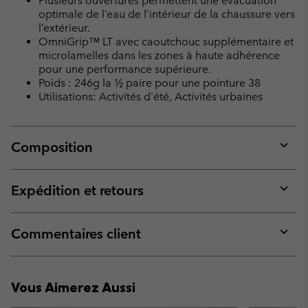
Plusieurs ouvertures permettent une évacuation
optimale de l’eau de l’intérieur de la chaussure vers
l’extérieur.
OmniGrip™ LT avec caoutchouc supplémentaire et
microlamelles dans les zones à haute adhérence
pour une performance supérieure.
Poids : 246g la ½ paire pour une pointure 38
Utilisations: Activités d'été, Activités urbaines
Composition
Expan
or
collap
Expédition et retours
sectio
Expan
or
collap
Commentaires client
sectio
Expan
or
collap
Vous Aimerez Aussi
sectio