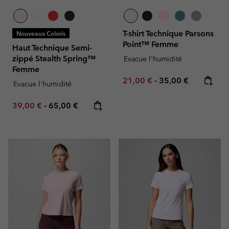
T-shirt Technique Parsons
Nouveaux Coloris
Point™ Femme
Haut Technique Semi-
zippé Stealth Spring™
Evacue l'humidité
Femme
Minimum sale price:
Maximum price:
21,00 €
-
35,00 €
Evacue l'humidité
Minimum sale price:
Maximum price:
39,00 €
-
65,00 €