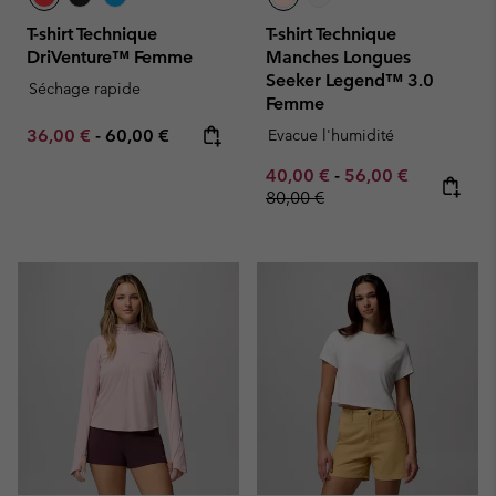
T-shirt Technique
T-shirt Technique
DriVenture™ Femme
Manches Longues
Seeker Legend™ 3.0
Séchage rapide
Femme
Minimum sale price:
Maximum price:
36,00 €
-
60,00 €
Evacue l'humidité
Minimum sale price:
Maximum sale pric
Regular pr
40,00 €
-
56,00 €
80,00 €