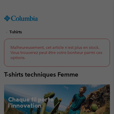
Remise de 10 % à saisir
SKIP
Columbia
TO
Sportswear
CONTENT
T-shirts
SKIP
TO
MAIN
NAV
Malheureusement, cet article n'est plus en stock.
Vous trouverez peut être votre bonheur parmi ces
SKIP
options.
TO
SEARCH
T-shirts techniques Femme
Chaque fil porte
l’innovation