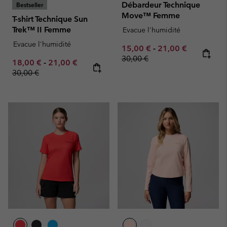
Débardeur Technique
Bestseller
Move™ Femme
T-shirt Technique Sun
Trek™ II Femme
Evacue l'humidité
Evacue l'humidité
Minimum sale price:
Maximum sale pric
Regular pr
15,00 €
-
21,00 €
30,00 €
Minimum sale price:
Maximum sale price:
Regular price:
18,00 €
-
21,00 €
30,00 €