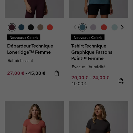
Nouveaux Coloris
Nouveaux Coloris
Débardeur Technique
T-shirt Technique
Loneridge™ Femme
Graphique Parsons
Point™ Femme
Rafraîchissant
Evacue l'humidité
Minimum sale price:
Maximum price:
27,00 €
-
45,00 €
Minimum sale price:
Maximum sale pric
Regular pr
20,00 €
-
24,00 €
40,00 €