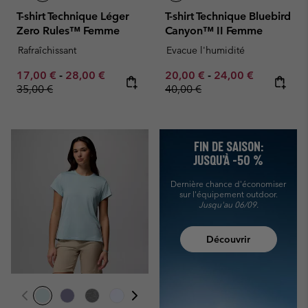
T-shirt Technique Léger
T-shirt Technique Bluebird
Zero Rules™ Femme
Canyon™ II Femme
Rafraîchissant
Evacue l'humidité
Minimum sale price:
Maximum sale price:
Regular price:
Minimum sale price:
Maximum sale pric
Regular pr
17,00 €
-
28,00 €
20,00 €
-
24,00 €
35,00 €
40,00 €
FIN DE SAISON:
JUSQU’À -50 %
Dernière chance d'économiser
sur l'équipement outdoor.
Jusqu'au 06/09.
Découvrir