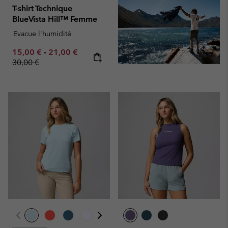
T-shirt Technique
BlueVista Hill™ Femme
Evacue l'humidité
Minimum sale price:
Maximum sale price:
Regular price:
15,00 €
-
21,00 €
30,00 €