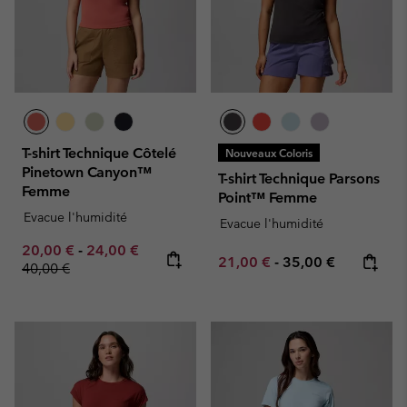
T-shirt Technique Côtelé
Nouveaux Coloris
Pinetown Canyon™
T-shirt Technique Parsons
Femme
Point™ Femme
Evacue l'humidité
Evacue l'humidité
Minimum sale price:
Maximum sale price:
Regular price:
20,00 €
-
24,00 €
Minimum sale price:
Maximum price:
21,00 €
-
35,00 €
40,00 €