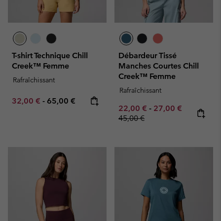
T-shirt Technique Chill
Débardeur Tissé
Creek™ Femme
Manches Courtes Chill
Creek™ Femme
Rafraîchissant
Rafraîchissant
Minimum sale price:
Maximum price:
32,00 €
-
65,00 €
Minimum sale price:
Maximum sale pric
Regular pr
22,00 €
-
27,00 €
45,00 €