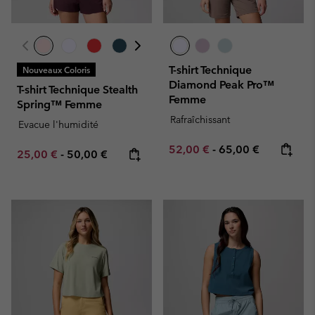
T-shirt Technique
Nouveaux Coloris
Diamond Peak Pro™
T-shirt Technique Stealth
Femme
Spring™ Femme
Rafraîchissant
Evacue l'humidité
Minimum sale price:
Maximum price:
52,00 €
-
65,00 €
Minimum sale price:
Maximum price:
25,00 €
-
50,00 €