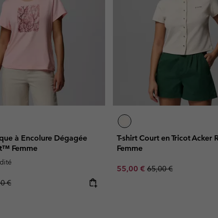
nique à Encolure Dégagée
T-shirt Court en Tricot Acke
int™ Femme
Femme
dité
Sale price:
Regular price:
55,00 €
65,00 €
lar price:
00 €