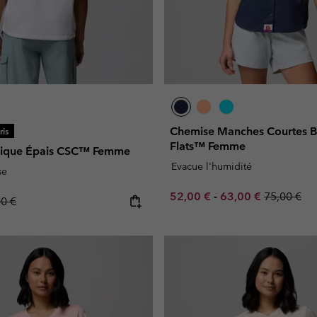
Chemise Manches Courtes B
is
Flats™ Femme
phique Épais CSC™ Femme
Evacue l'humidité
se
Minimum sale price:
Maximum sale pric
Regular pr
52,00 €
-
63,00 €
75,00 €
lar price:
00 €