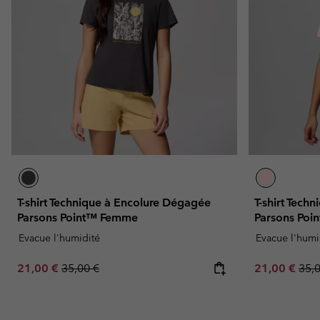
T-shirt Technique à Encolure Dégagée
T-shirt Tech
Parsons Point™ Femme
Parsons Po
Evacue l'humidité
Evacue l'humi
Sale price:
Regular price:
Sale price:
Regu
21,00 €
35,00 €
21,00 €
35,