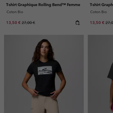
T-shirt Graphique Rolling Bend™ Femme
T-shirt Gra
Coton Bio
Coton Bio
Sale price:
Regular price:
Sale price:
Regu
13,50 €
27,00 €
13,50 €
27,