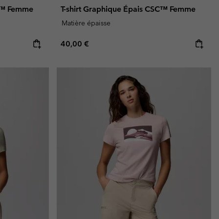
SC™ Femme
T-shirt Graphique Épais CSC™ Femme
Matière épaisse
Regular price:
40,00 €