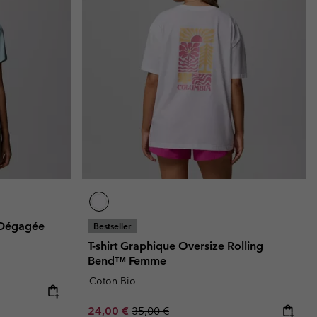
e Dégagée
Bestseller
T-shirt Graphique Oversize Rolling
Bend™ Femme
Coton Bio
Sale price:
Regular price:
24,00 €
35,00 €