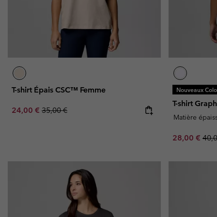
T-shirt Épais CSC™ Femme
Nouveaux Color
T-shirt Gra
Sale price:
Regular price:
24,00 €
35,00 €
Matière épais
Sale price:
Regu
28,00 €
40,