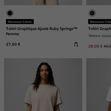
Nouveaux Coloris
Nouveaux Color
T-shirt Graphique Ajusté Ruby Springs™
T-shirt Gra
Femme
Matière épais
Regular price:
27,00 €
Sale price:
Regu
28,00 €
40,