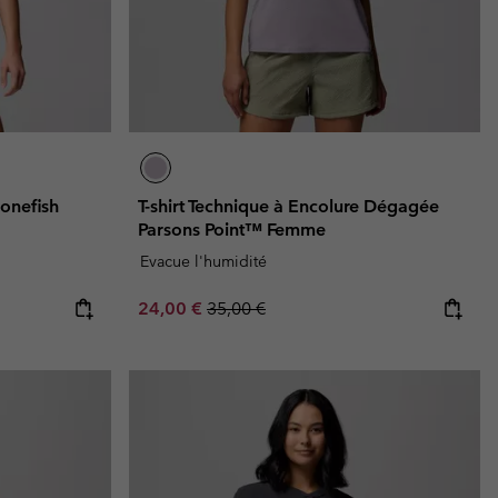
onefish
T-shirt Technique à Encolure Dégagée
Parsons Point™ Femme
Evacue l'humidité
e:
ice:
Sale price:
Regular price:
24,00 €
35,00 €