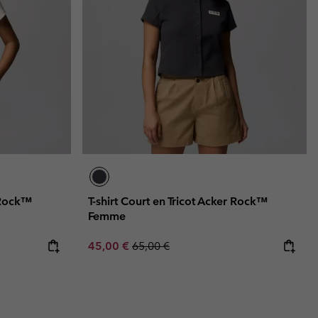
r Rock™
T-shirt Court en Tricot Acker Rock™
Femme
Sale price:
Regular price:
45,00 €
65,00 €