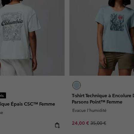
T-shirt Technique à Encolur
is
Parsons Point™ Femme
phique Épais CSC™ Femme
Evacue l'humidité
se
Sale price:
Regular price:
24,00 €
35,00 €
e: