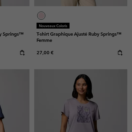
Nouveaux Coloris
by Springs™
T-shirt Graphique Ajusté Ruby Springs™
Femme
Regular price:
27,00 €