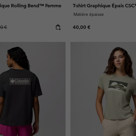
phique Rolling Bend™ Femme
T-shirt Graphique Épais C
Matière épaisse
lar price:
Regular price:
00 €
40,00 €