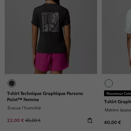
T-shirt Technique Graphique Parsons
Nouveaux Color
Point™ Femme
T-shirt Gra
Evacue l'humidité
Matière épais
Sale price:
Regular price:
22,00 €
45,00 €
Regular pric
40,00 €