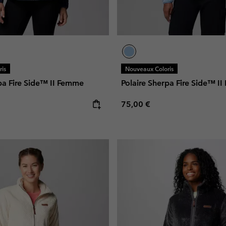
is
Nouveaux Coloris
pa Fire Side™ II Femme
Polaire Sherpa Fire Side™ I
e:
Regular price:
75,00 €