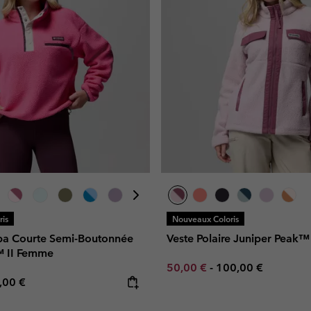
is
Nouveaux Coloris
rpa Courte Semi-Boutonnée
Veste Polaire Juniper Peak
™ II Femme
Minimum sale price:
Maximum price:
50,00 €
-
100,00 €
e price:
ximum price:
,00 €