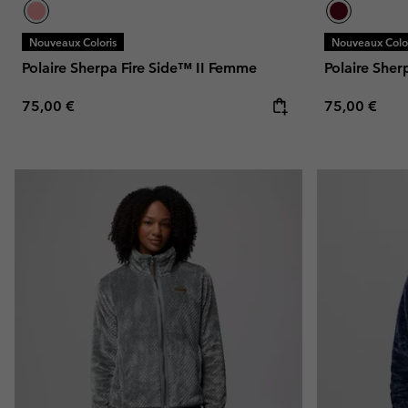
Nouveaux Coloris
Nouveaux Color
Polaire Sherpa Fire Side™ II Femme
Polaire Sher
Regular price:
Regular pric
75,00 €
75,00 €