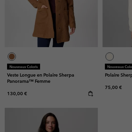
Nouveaux Coloris
Nouveaux Color
Veste Longue en Polaire Sherpa
Polaire Sher
Panorama™ Femme
Regular pric
75,00 €
Regular price:
130,00 €