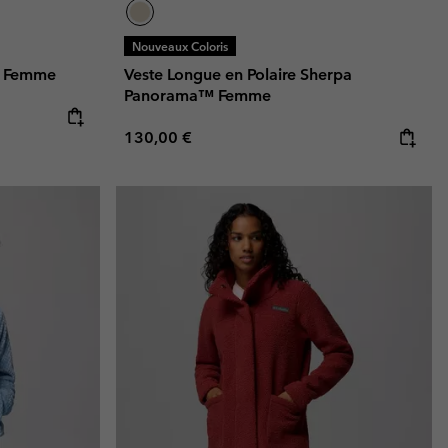
Nouveaux Coloris
I Femme
Veste Longue en Polaire Sherpa
Panorama™ Femme
Regular price:
130,00 €