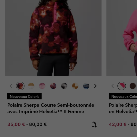
Nouveaux Coloris
Nouveaux Color
Polaire Sherpa Courte Semi-boutonnée
Polaire She
avec Imprimé Helvetia™ II Femme
en Helvetia
Minimum sale price:
Maximum price:
Minimum sal
Ma
35,00 €
-
80,00 €
42,00 €
-
80