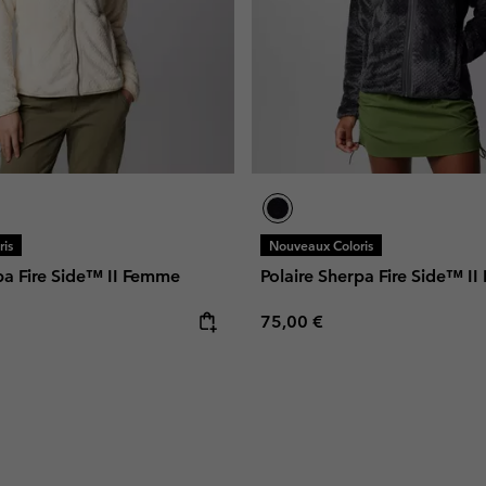
is
Nouveaux Coloris
pa Fire Side™ II Femme
Polaire Sherpa Fire Side™ I
e:
Regular price:
75,00 €