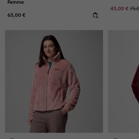
Femme
Sale price:
Regu
45,00 €
75,
Regular price:
65,00 €