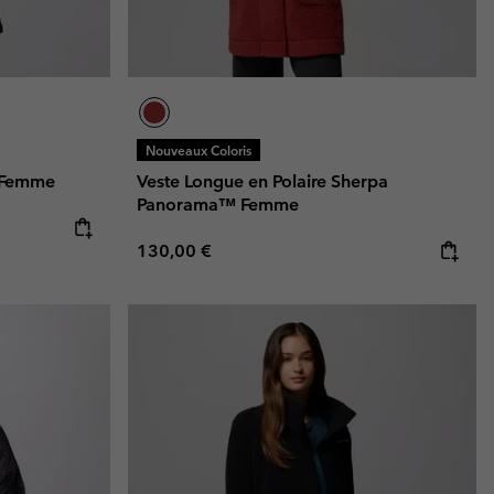
Nouveaux Coloris
I Femme
Veste Longue en Polaire Sherpa
Panorama™ Femme
Regular price:
130,00 €