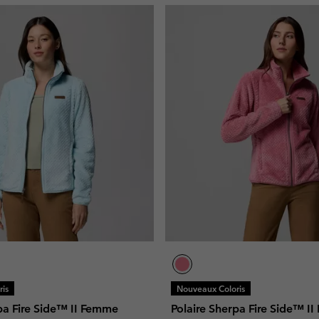
is
Nouveaux Coloris
pa Fire Side™ II Femme
Polaire Sherpa Fire Side™ I