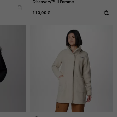
Discovery™ II Femme
Regular price:
110,00 €