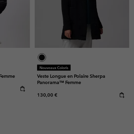
Nouveaux Coloris
I Femme
Veste Longue en Polaire Sherpa
Panorama™ Femme
Regular price:
130,00 €