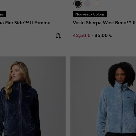
is
Nouveaux Coloris
pa Fire Side™ II Femme
Veste Sherpa West Bend™ I
e:
Minimum sale price:
Maximum price:
42,50 €
-
85,00 €