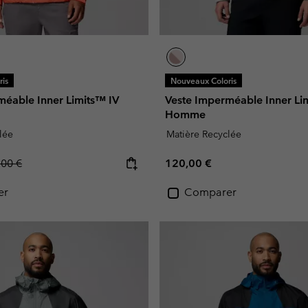
is
Nouveaux Coloris
méable Inner Limits™ IV
Veste Imperméable Inner Li
Homme
lée
Matière Recyclée
lar price:
Regular price:
,00 €
120,00 €
er
Comparer