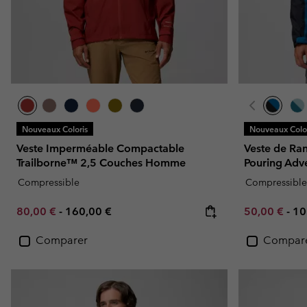
Nouveaux Coloris
Nouveaux Color
Veste Imperméable Compactable
Veste de R
Trailborne™ 2,5 Couches Homme
Pouring Adv
Compressible
Compressible
Minimum sale price:
Maximum price:
Minimum sal
Ma
80,00 €
-
160,00 €
50,00 €
-
10
Comparer
Compar