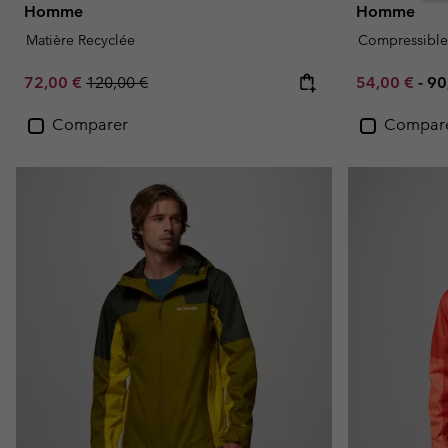
Homme
Homme
Matière Recyclée
Compressible
Sale price:
Regular price:
Minimum sal
Ma
72,00 €
120,00 €
54,00 €
-
90
Comparer
Compar