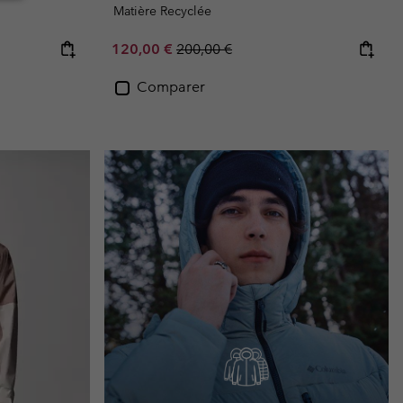
Matière Recyclée
Sale price:
Regular price:
120,00 €
200,00 €
Comparer