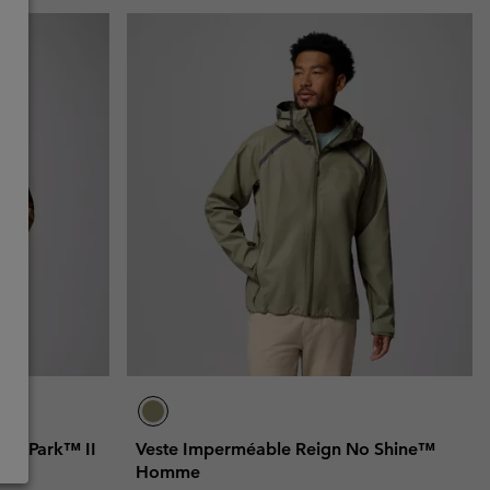
int Park™ II
Veste Imperméable Reign No Shine™
Homme