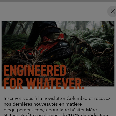
e price:
aximum price:
00,00 €
Comparer
er
 pluie ne prendra pas le des
 repousse la pluie à son contact. Omni‑Tech™ vous gar
et imperméable.
Soyez prêt(e) quoi qu'il arrive.
Inscrivez-vous à la newsletter Columbia et recevez
En Savoir Plus
nos dernières nouveautés en matière
d’équipement conçu pour faire hésiter Mère
Nature. Profitez également de
10 % de réduction