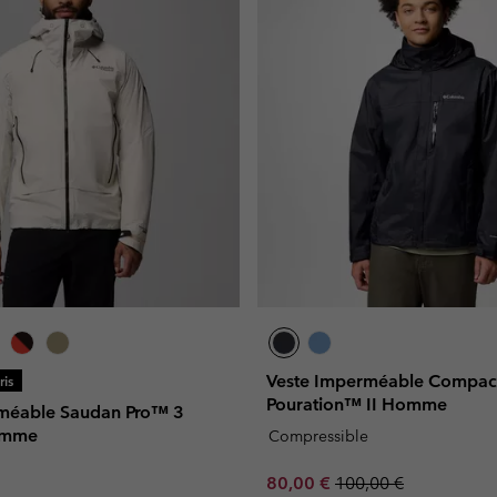
Veste Imperméable Compac
is
Pouration™ II Homme
méable Saudan Pro™ 3
omme
Compressible
Sale price:
Regular price:
80,00 €
100,00 €