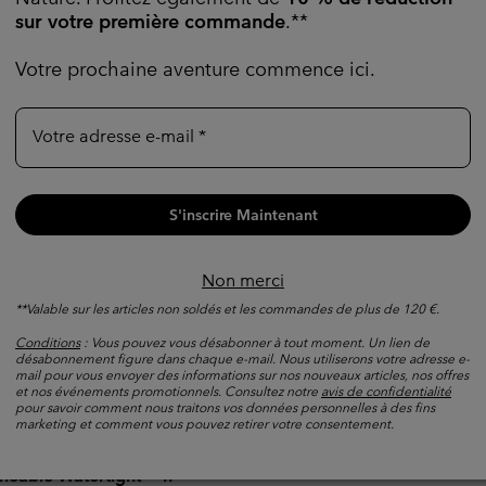
sur votre première commande
.**
Votre prochaine aventure commence ici.
Votre adresse e-mail
S'inscrire Maintenant
Non merci
**Valable sur les articles non soldés et les commandes de plus de 120 €.
Conditions
: Vous pouvez vous désabonner à tout moment. Un lien de
désabonnement figure dans chaque e-mail. Nous utiliserons votre adresse e-
mail pour vous envoyer des informations sur nos nouveaux articles, nos offres
et nos événements promotionnels. Consultez notre
avis de confidentialité
pour savoir comment nous traitons vos données personnelles à des fins
marketing et comment vous pouvez retirer votre consentement.
Veste Isolée Imperméable Po
is
Homme
méable Watertight™ II