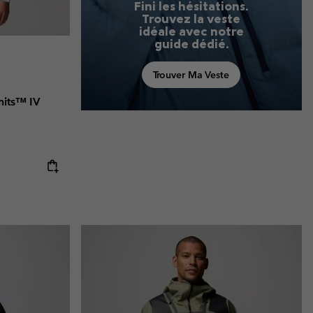
Fini les hésitations.
Trouvez la veste
idéale avec notre
guide dédié.
Trouver Ma Veste
mits™ IV