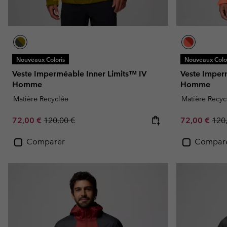
Nouveaux Coloris
Nouveaux Color
Veste Imperméable Inner Limits™ IV
Veste Imper
Homme
Homme
Matière Recyclée
Matière Recyc
Sale price:
Regular price:
Sale price:
Regu
72,00 €
120,00 €
72,00 €
120
Comparer
Compar