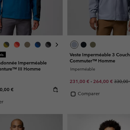
Veste Imperméable 3 Couche
is
Commuter™ Homme
andonnée Imperméable
enture™ III Homme
Imperméable
Minimum sale price:
Maximum sale pr
Regular
231,00 €
-
264,00 €
330,00 
e price:
ximum price:
0,00 €
Comparer
er