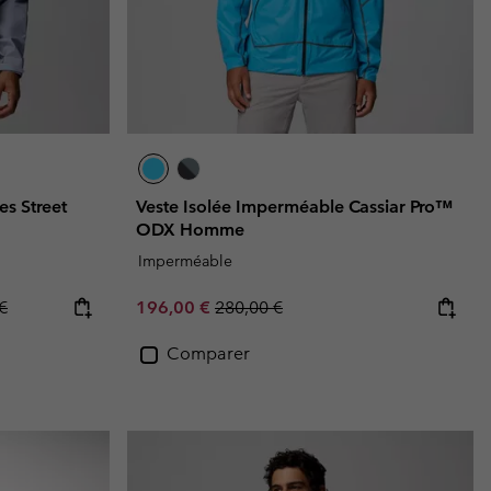
s Street
Veste Isolée Imperméable Cassiar Pro™
ODX Homme
Imperméable
ice:
 price:
Sale price:
Regular price:
€
196,00 €
280,00 €
Comparer