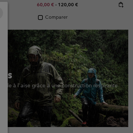
Minimum sale price:
Maximum price:
60,00 €
-
120,00 €
Comparer
sus
de à l'aise grâce à une construction respirante