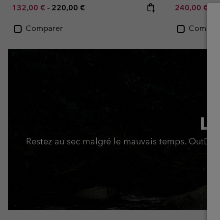
Minimum sale price:
Maximum price:
Minimum sal
M
132,00 €
-
220,00 €
240,00 €
-
3
Comparer
Compar
La
Restez au sec malgré le mauvais temps. OutDry™