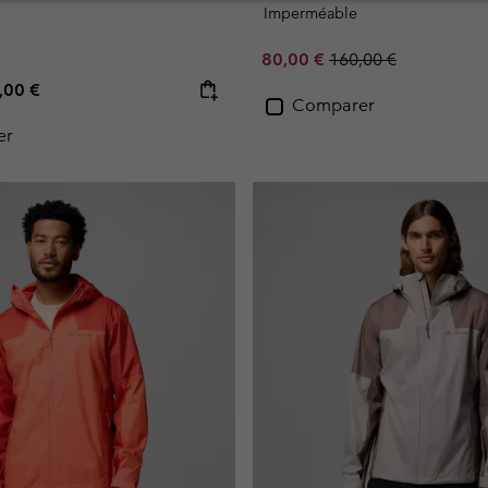
Imperméable
Sale price:
Regular price:
80,00 €
160,00 €
e price:
ximum price:
,00 €
Comparer
er