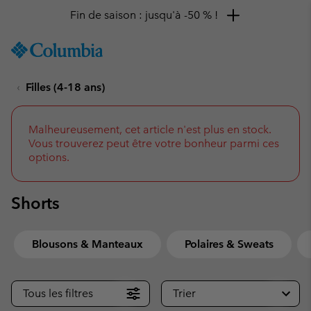
Fin de saison : jusqu'à -50 % !
SKIP
Columbia
TO
Sportswear
CONTENT
Filles (4-18 ans)
SKIP
TO
MAIN
NAV
Malheureusement, cet article n'est plus en stock.
Vous trouverez peut être votre bonheur parmi ces
SKIP
options.
TO
SEARCH
Shorts
Blousons & Manteaux
Polaires & Sweats
Tous les filtres
Trier