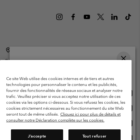
Belgique (français)
English ›
Nederlands ›
|
|
©
2026
Columbia Sportswear International Sarl. Avenue des Morgines, 12
1213 Petit-Lancy Switzerland. Tous droits réservés.
Veuillez choisir une langue
Conditions d'utilisation
Conditions Générales de Vente
Achats en ligne disponibles
Ce site Web utilise des cookies internes et de tiers et autres
Garanties Légales
Politique de confidentialité
technologies pour personnaliser le contenu et les publicités,
fournir des fonctionnalités de réseaux sociaux et analyser notre
Achat
United States
Conditions d'utilisation - Membres
trafic. Veuillez préciser si vous acceptez notre utilisation de ces
en
cookies via les options ci-dessous. Si vous refusez les cookies, les
Conditions D'utilisation - Contenu généré par l'utilisateur
Impressum
ligne
Achat
Belgium-English
cookies strictement nécessaires au fonctionnement du site Web
dispon
en
Cookies
seront tout de même utilisés.
Cliquez ici pour plus de détails et
ligne
consulter notre Déclaration complète sur les cookies.
Achat
Belgium-Français
dispon
en
Service client: Lun - sam de 9h à 13h et de 14h à 18h
(+)3278480783
ligne
J’accepte
Tout refuser
Achat
Belgium-Dutch