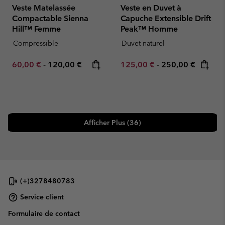
Veste Matelassée
Veste en Duvet à
Compactable Sienna
Capuche Extensible Drift
Hill™ Femme
Peak™ Homme
Compressible
Duvet naturel
Minimum sale price:
Maximum price:
Minimum sale price:
Maximum price:
60,00 €
-
120,00 €
125,00 €
-
250,00 €
Afficher Plus (36)
(+)3278480783
Service client
Formulaire de contact