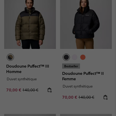
Doudoune Puffect™ III
Bestseller
Homme
Doudoune Puffect™ II
Femme
Duvet synthétique
Duvet synthétique
Sale price:
Regular price:
70,00 €
140,00 €
Sale price:
Regular price:
70,00 €
140,00 €