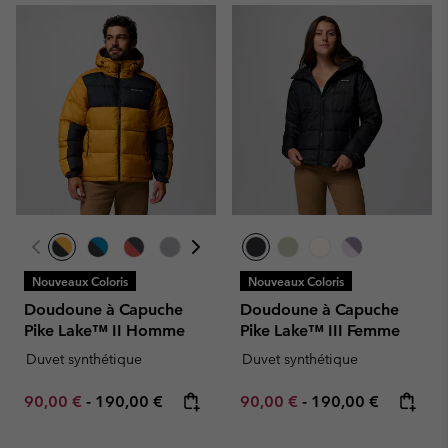
Nouveaux Coloris
Nouveaux Coloris
Doudoune à Capuche
Doudoune à Capuche
Pike Lake™ II Homme
Pike Lake™ III Femme
Duvet synthétique
Duvet synthétique
Minimum sale price:
Maximum price:
Minimum sale price:
Maximum price:
90,00 €
-
190,00 €
90,00 €
-
190,00 €