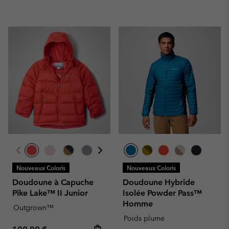
Nouveaux Coloris
Nouveaux Coloris
Doudoune à Capuche
Doudoune Hybride
Pike Lake™ II Junior
Isolée Powder Pass™
Homme
Outgrown™
Poids plume
Regular price: