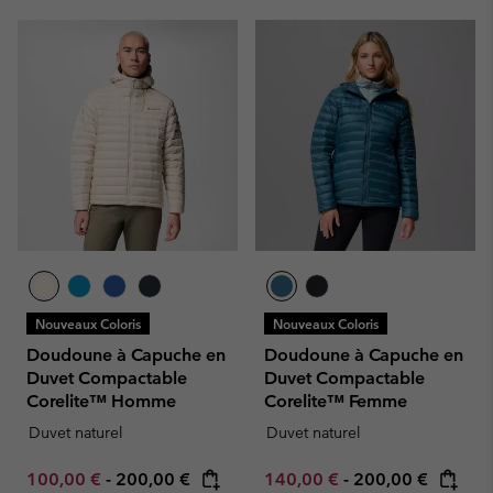
Nouveaux Coloris
Nouveaux Coloris
Doudoune à Capuche en
Doudoune à Capuche en
Duvet Compactable
Duvet Compactable
Corelite™ Homme
Corelite™ Femme
Duvet naturel
Duvet naturel
Minimum sale price:
Maximum price:
Minimum sale price:
Maximum price:
100,00 €
-
200,00 €
140,00 €
-
200,00 €