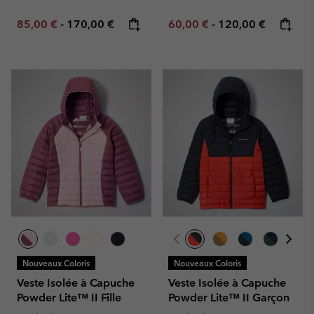
Minimum sale price:
Maximum price:
Minimum sale price:
Maximum price:
85,00 €
-
170,00 €
60,00 €
-
120,00 €
Nouveaux Coloris
Nouveaux Coloris
Veste Isolée à Capuche
Veste Isolée à Capuche
Powder Lite™ II Fille
Powder Lite™ II Garçon