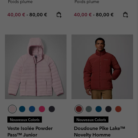
Poids plume
Poids plume
Minimum sale price:
Maximum price:
Minimum sale price:
Maximum price:
40,00 €
-
80,00 €
40,00 €
-
80,00 €
Nouveaux Coloris
Nouveaux Coloris
Veste Isolée Powder
Doudoune Pike Lake™
Pass™ Junior
Novelty Homme