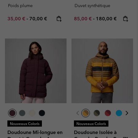
Poids plume
Duvet synthétique
Minimum sale price:
Maximum price:
Minimum sale price:
Maximum price:
35,00 €
-
70,00 €
85,00 €
-
180,00 €
Nouveaux Coloris
Nouveaux Coloris
Doudoune Mi-longue en
Doudoune Isolée à