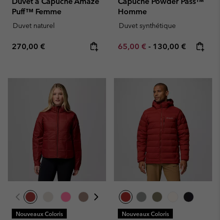
Duvet à Capuche Amaze
Capuche Powder Pass™
Puff™ Femme
Homme
Duvet naturel
Duvet synthétique
Regular price:
Minimum sale price:
Maximum price:
270,00 €
65,00 €
-
130,00 €
Nouveaux Coloris
Nouveaux Coloris