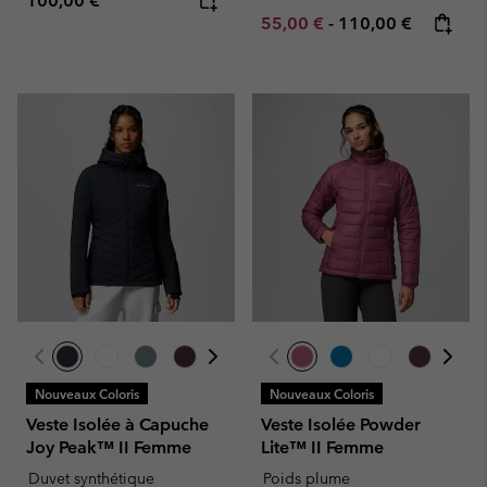
100,00 €
Minimum sale price:
Maximum price:
55,00 €
-
110,00 €
Nouveaux Coloris
Nouveaux Coloris
Veste Isolée à Capuche
Veste Isolée Powder
Joy Peak™ II Femme
Lite™ II Femme
Duvet synthétique
Poids plume