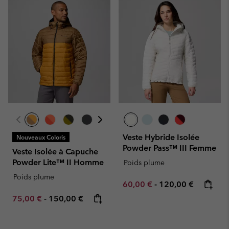
Veste Hybride Isolée
Nouveaux Coloris
Powder Pass™ III Femme
Veste Isolée à Capuche
Powder Lite™ II Homme
Poids plume
Poids plume
Minimum sale price:
Maximum price:
60,00 €
-
120,00 €
Minimum sale price:
Maximum price:
75,00 €
-
150,00 €